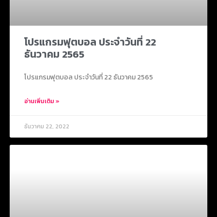
โปรแกรมฟุตบอล ประจำวันที่ 22
ธันวาคม 2565
โปรแกรมฟุตบอล ประจำวันที่ 22 ธันวาคม 2565
อ่านเพิ่มเติม »
ธันวาคม 22, 2022