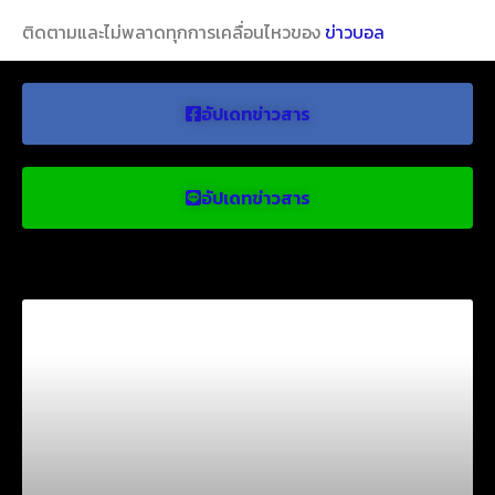
ติดตามและไม่พลาดทุกการเคลื่อนไหวของ
ข่าวบอล
อัปเดทข่าวสาร
อัปเดทข่าวสาร
ข่าวบอลน่าสนใจ