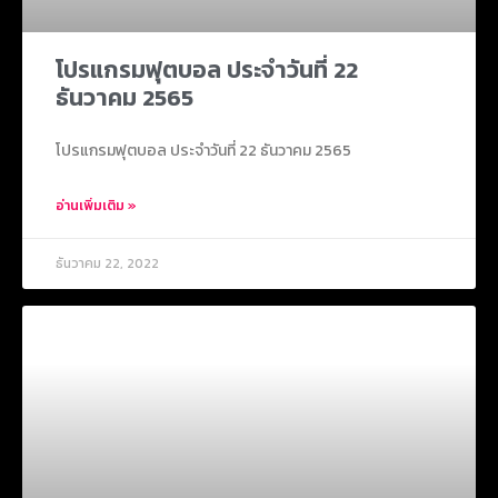
โปรแกรมฟุตบอล ประจำวันที่ 22
ธันวาคม 2565
โปรแกรมฟุตบอล ประจำวันที่ 22 ธันวาคม 2565
อ่านเพิ่มเติม »
ธันวาคม 22, 2022