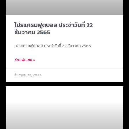
โปรแกรมฟุตบอล ประจำวันที่ 22
ธันวาคม 2565
โปรแกรมฟุตบอล ประจำวันที่ 22 ธันวาคม 2565
อ่านเพิ่มเติม »
ธันวาคม 22, 2022