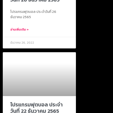
โปรแกรมฟุตบอล ประจำวันที่ 26
ธันวาคม 2565
อ่านเพิ่มเติม »
ธันวาคม 26, 2022
โปรแกรมฟุตบอล ประจำ
วันที่ 22 ธันวาคม 2565