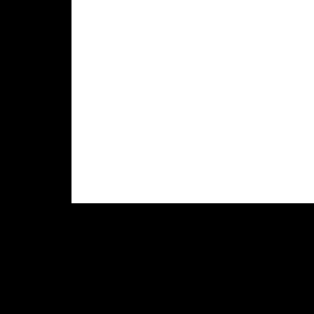
ข่าวยอดนิยม