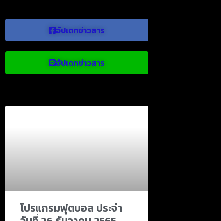
อัปเดทข่าวสาร
อัปเดทข่าวสาร
ข่าวบอลน่าสนใจ
โปรแกรมฟุตบอล ประจำ
วันที่ 26 ธันวาคม 2565