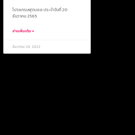
โปรแกรมฟุตบอล ประจำวันที่ 20
ธันวาคม 2565
อ่านเพิ่มเติม »
ธันวาคม 20, 2022