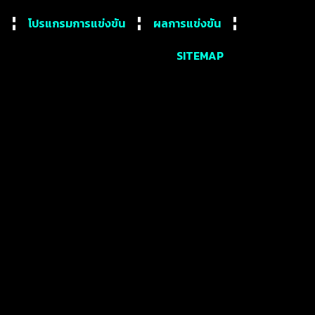
โปรแกรมการแข่งขัน
ผลการแข่งขัน
SITEMAP
4