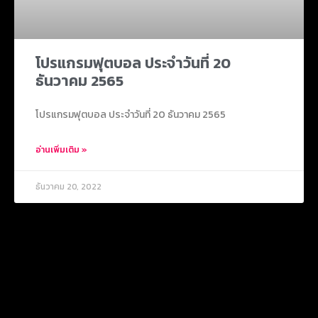
โปรแกรมฟุตบอล ประจำวันที่ 20
ธันวาคม 2565
โปรแกรมฟุตบอล ประจำวันที่ 20 ธันวาคม 2565
อ่านเพิ่มเติม »
ธันวาคม 20, 2022
ข่าวยอดนิยม