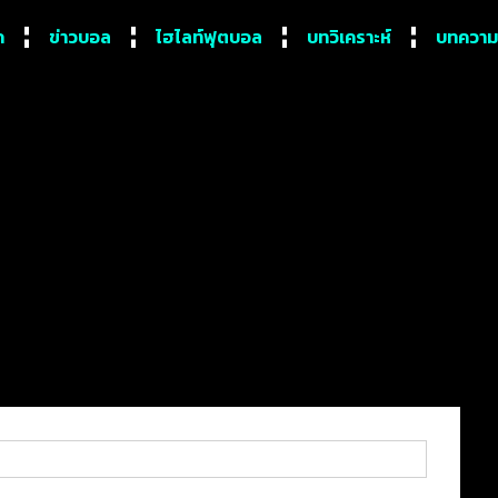
ก
ข่าวบอล
ไฮไลท์ฟุตบอล
บทวิเคราะห์
บทความ
จำวันที่ 31 มกราคม 2564