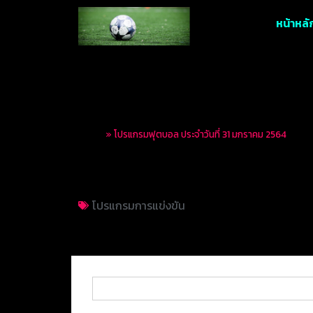
หน้าหลั
Home
»
โปรแกรมฟุตบอล ประจำวันที่ 31 มกราคม 2564
โปรแกรมฟุตบอล ประ
โปรแกรมการแข่งขัน