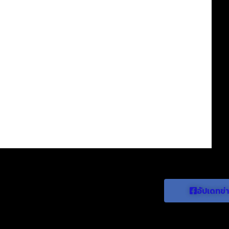
อัปเดทข่