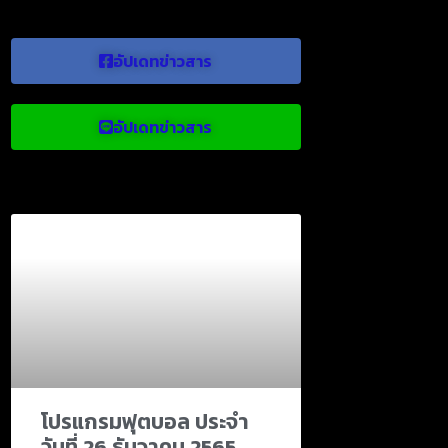
อัปเดทข่าวสาร
อัปเดทข่าวสาร
ข่าวบอลน่าสนใจ
โปรแกรมฟุตบอล ประจำ
วันที่ 26 ธันวาคม 2565