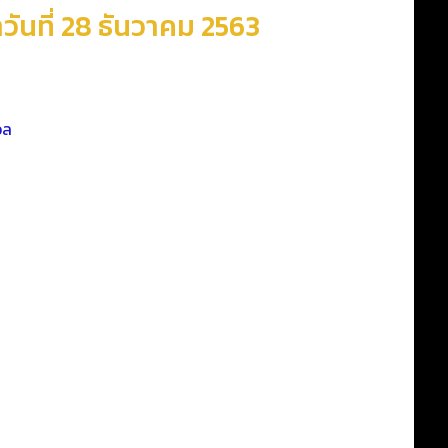
ันที่ 28 ธันวาคม 2563
อล