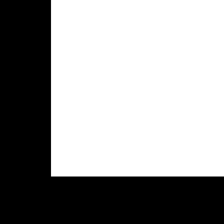
ข่าวยอดนิยม