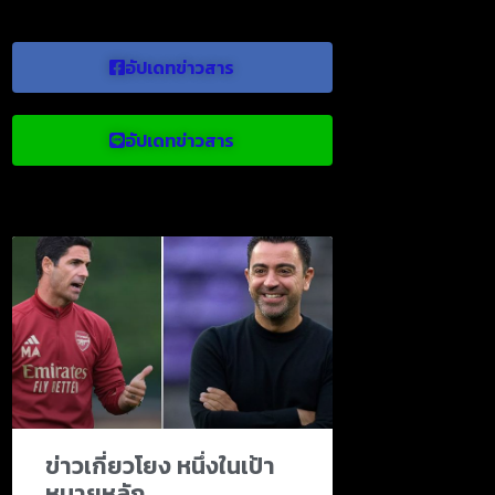
อัปเดทข่าวสาร
อัปเดทข่าวสาร
ข่าวบอลน่าสนใจ
ข่าวเกี่ยวโยง หนึ่งในเป้า
หมายหลัก