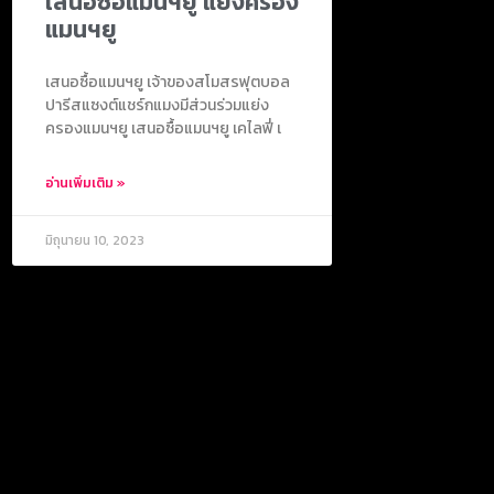
เสนอซื้อแมนฯยู แย่งครอง
แมนฯยู
เสนอซื้อแมนฯยู เจ้าของสโมสรฟุตบอล
ปารีสแซงต์แชร์กแมงมีส่วนร่วมแย่ง
ครองแมนฯยู เสนอซื้อแมนฯยู เคไลฟี่ เ
อ่านเพิ่มเติม »
มิถุนายน 10, 2023