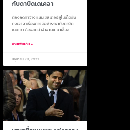
กับดาบิดเดเคอา
ต้องลดค่าจ้าง แมนเชสเตอร์ยูไนเต็ดยัง
คงเจรจาเรื่องการต่อสัญญากับดาบิด
เดเคอา ต้องลดค่าจ้าง เดเคอาเซ็นส
อ่านเพิ่มเติม »
มิถุนายน 28, 2023