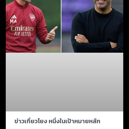
ข่าวเกี่ยวโยง หนึ่งในเป้าหมายหลัก