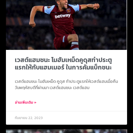
เวสต์แฮมชนะ โมฮัมเหม็ดคูดุสทําประตู
แรกให้กับแฮมเมอร์ ในการคัมแบ็กชนะ
เวสต์แฮมชนะ โมฮัมเหม็ด คูดุส ทําประตูแรกให้เวสต์แฮมเมื่อคืน
วันพฤหัสบดีที่ผ่านมา เวสต์แฮมชนะ เวสต์แฮม
อ่านเพิ่มเติม »
กันยายน 22, 2023