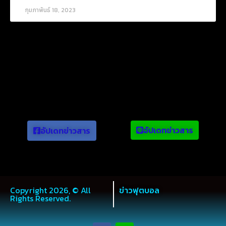
กุมภาพันธ์ 18, 2023
ข่าวยอดนิยม
อัปเดทข่าวสาร
อัปเดทข่าวสาร
Copyright 2026, © All
ข่าวฟุตบอล
Rights Reserved.