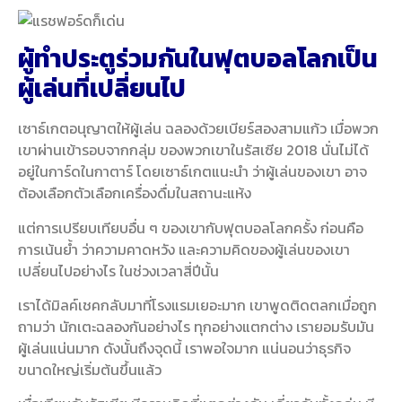
ผู้ทำประตูร่วมกันในฟุตบอลโลกเป็น
ผู้เล่นที่เปลี่ยนไป
เซาธ์เกตอนุญาตให้ผู้เล่น ฉลองด้วยเบียร์สองสามแก้ว เมื่อพวก
เขาผ่านเข้ารอบจากกลุ่ม ของพวกเขาในรัสเซีย 2018 นั่นไม่ได้
อยู่ในการ์ดในกาตาร์ โดยเซาธ์เกตแนะนำ ว่าผู้เล่นของเขา อาจ
ต้องเลือกตัวเลือกเครื่องดื่มในสถานะแห้ง
แต่การเปรียบเทียบอื่น ๆ ของเขากับฟุตบอลโลกครั้ง ก่อนคือ
การเน้นย้ำ ว่าความคาดหวัง และความคิดของผู้เล่นของเขา
เปลี่ยนไปอย่างไร ในช่วงเวลาสี่ปีนั้น
เราได้มิลค์เชคกลับมาที่โรงแรมเยอะมาก เขาพูดติดตลกเมื่อถูก
ถามว่า นักเตะฉลองกันอย่างไร ทุกอย่างแตกต่าง เรายอมรับมัน
ผู้เล่นแน่นมาก ดังนั้นถึงจุดนี้ เราพอใจมาก แน่นอนว่าธุรกิจ
ขนาดใหญ่เริ่มต้นขึ้นแล้ว