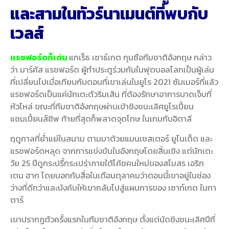
และสามในทัวร์นาเมนต์ที่พบกับ
เวลส์
แรชฟอร์ดก็เด่น
แกเร็ธ เซาธ์เกต กุนซือทีมชาติอังกฤษ กล่าว
ว่า มาร์คัส แรชฟอร์ด ผู้ทำประตูร่วมกันในฟุตบอลโลกเป็นผู้เล่น
ที่เปลี่ยนไปเมื่อเทียบกับตอนที่เขาเล่นในยูโร 2021 ซัมเมอร์ที่แล้ว
แรชฟอร์ดเป็นแค่นักเตะตัวริมเส้น ที่ต้องรักษาอาการบาดเจ็บที่
หัวไหล่ ขณะที่ทีมชาติอังกฤษผ่านเข้าชิงชนะเลิศยูโรเปี้ยน
แชมเปี้ยนส์ชิพ ท้ายที่สุดก็พลาดจุดโทษ ในเกมกับอิตาลี
ฤดูกาลที่ย่ำแย่ในสนาม ตามมาด้วยแมนเชสเตอร์ ยูไนเต็ด และ
แรชฟอร์ดหลุด จากการแข่งขันในอังกฤษโดยสิ้นเชิง แต่นักเตะ
วัย 25 ปีดูกระปรี้กระเปร่าภายใต้โค้ชคนใหม่ของสโมสร เอริก
เตน ฮาก โดยบอกกับสื่อในเดือนตุลาคมว่าตอนนี้เขาอยู่ในช่อง
ว่างที่ดีกว่าและบังคับให้เขากลับไปสู่แผนการของ เซาท์เกต ในกา
ตาร์
เขาปรากฏตัวครั้งแรกในทีมชาติอังกฤษ ตั้งแต่นัดชิงชนะเลิศปีที่