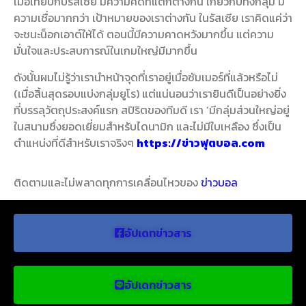
เมื่อเทียบกับรัสเซีย มีความคิดที่แตกต่างกัน เกี่ยวกับทั้งกลุ่ม มี
ความเชื่อมากกว่า เป้าหมายของเราต่างกัน ในรัสเซีย เราคิดแค่ว่า
จะชนะน็อกเอาต์ให้ได้ ตอนนี้มีความคาดหวังมากขึ้น แต่ความ
มั่นใจและประสบการณ์ในเกมใหญ่มีมากขึ้น
ดังนั้นผมไม่รู้ว่าเรานำหน้าจุดที่เราอยู่เมื่อซัมเมอร์ที่แล้วหรือไม่
(เมื่อสิ้นสุดรอบแบ่งกลุ่มยูโร) แต่แน่นอนว่าเรายินดีเป็นอย่างยิ่ง
ที่บรรลุวัตถุประสงค์แรก สปิริตของทีมดี เรา ‘มีกลุ่มส่วนใหญ่อยู่
ในสนามซึ่งยอดเยี่ยมสำหรับไดนามิก และไม่มีใบเหลือง ซึ่งเป็น
ตำแหน่งที่ดีสำหรับเราจริงๆ
https://ข่าวฟุตบอล.com
ติดตามและไม่พลาดทุกการเคลื่อนไหวของ
ข่าวบอล
อัปเดทข่าวสาร
อัปเดทข่าวสาร