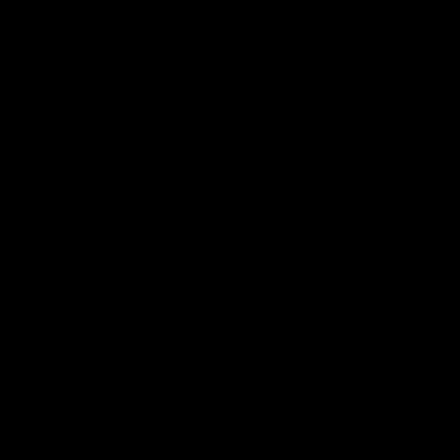
ข่าวยอดนิยม