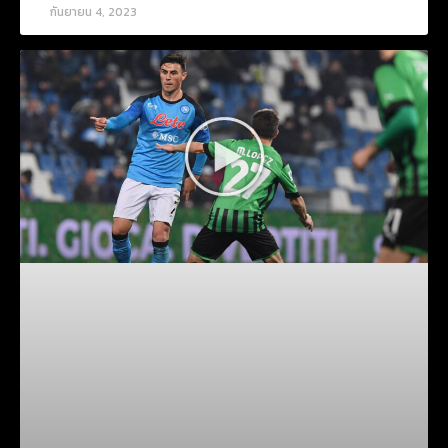
กันยายน 4, 2023