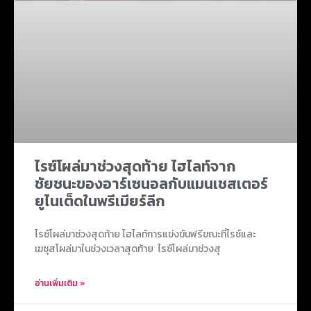
ไรซ์โผล่มาช่วงสุดท้าย ไฮไลท์จาก
ชัยชนะของอาร์เซนอลกับแมนเชสเตอร์
ยูไนเต็ดในพรีเมียร์ลีก
ไรซ์โผล่มาช่วงสุดท้าย ไฮไลท์การแข่งขันฟรีขณะที่ไรซ์และ
เฆซุสโผล่มาในช่วงเวลาสุดท้าย ไรซ์โผล่มาช่วงสุ
อ่านเพิ่มเติม »