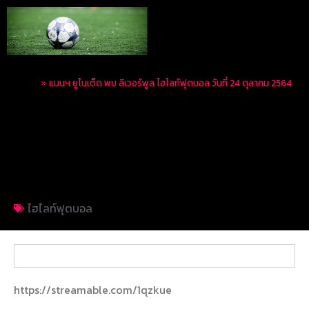
Home
»
แมนฯ ยูไนเต็ด พบ ลิเวอร์พูล ไฮไลท์ฟุตบอล วันที่ 24 ตุลาคม 2564
แมนฯ ยูไนเต็ด พบ
ลิเวอร์พูล ไฮไลท์ฟุตบอล
วันที่ 24 ตุลาคม 2564
ไฮไลท์ฟุตบอล
https://streamable.com/1qzkue