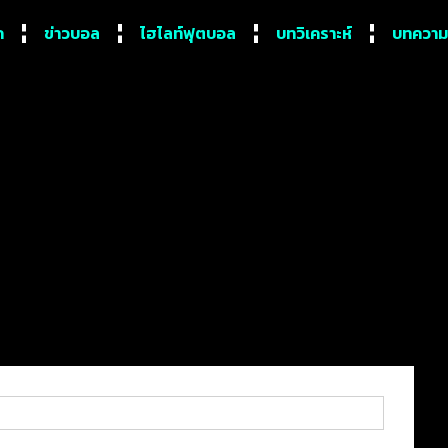
ก
ข่าวบอล
ไฮไลท์ฟุตบอล
บทวิเคราะห์
บทความ
ไฮไลท์ วันที่ 5 ธันวาคม 2563