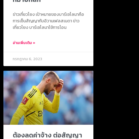
ข่าวเกี่ยวโยง เป้าหมายของบาร์เซโลนาคือ
การเซ็นสัญญากับอิวานเฟลสเนดา ข่าว
เกี่ยวโยง บาร์เซโลนาใช้การโอน
อ่านเพิ่มเติม »
กรกฎาคม 6, 2023
ต้องลดค่าจ้าง ต่อสัญญา