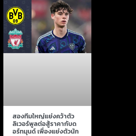
สองทีมใหญ่แย่งคว้าตัว
ลิเวอร์พูลต่อสู้ราคากับด
อร์ทมุนด์ เพื่องแย่งตัวนัก