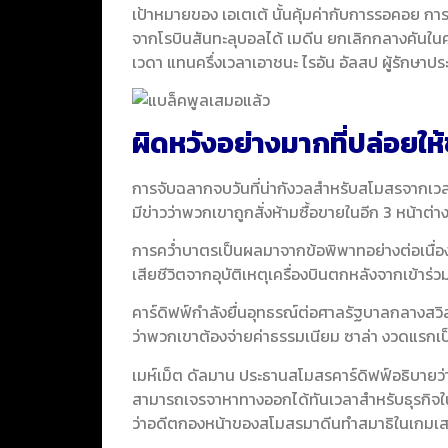
เป้าหมายของ เอเตเต้ นั้นคุ้มค่ากับการรอคอย การต
จากโรบินสันทะลุบอลได้ เมดีน ยกเลิกกลางคันใน
เวดา แทนครึ่งเวลาเอาชนะ ไรอัน อัลสป ผู้รักษาประตู
ผิดหวังอย่างมากที่ปล่อยใ
การจับฉลากจบวันที่น่ากังวลสำหรับสโมสรจากเวลส
มีข่าวว่าพวกเขาถูกสั่งห้ามซื้อขายในอีก 3 หน้าต่า
การคว่ำบาตรเป็นผลมาจากข้อพิพาทอย่างต่อเนื่องกั
เสียชีวิตจากอุบัติเหตุเครื่องบินตกหลังจากเข้า
คาร์ดิฟฟ์กำลังยื่นอุทธรณ์ต่อศาลรัฐบาลกลางสว
ว่าพวกเขาต้องจ่ายค่าธรรมเนียม ซาล่า งวดแรกเป
เมห์เม็ต ดัลมาน ประธานสโมสรคาร์ดิฟฟ์อธิบายว่า
สามารถเจรจาหาทางออกได้ทันเวลาสำหรับธุรกิจในเ
ว่าอดีตกองหน้าของสโมสรมาดีนทำสมาธิในเกมเส