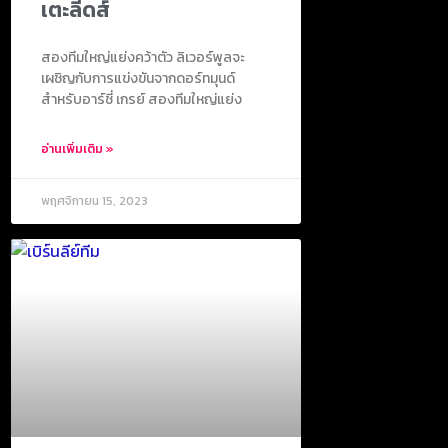
เตะลีดส์
สองทีมใหญ่แย่งคว้าตัว ลิเวอร์พูลจะ
เผชิญกับการแข่งขันจากดอร์ทมุนด์
สำหรับอาร์ชี่ เกรย์ สองทีมใหญ่แย่ง
อ่านเพิ่มเติม »
พฤศจิกายน 15, 2023