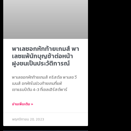
พาเลซอกหักท้ายเกมส์ พา
เลซแพ้นักบุญช้าต่อหน้า
ฝูงชนเป็นประวัติการณ์
พาเลซอกหักท้ายเกมส์ คริสตัล พาเลซ วี
เมนส์ อกหักในช่วงท้ายเกมที่แพ้
เซาแธมป์ตัน 4-3 ที่เซลเฮิร์สต์พาร์
อ่านเพิ่มเติม »
พฤศจิกายน 20, 2023