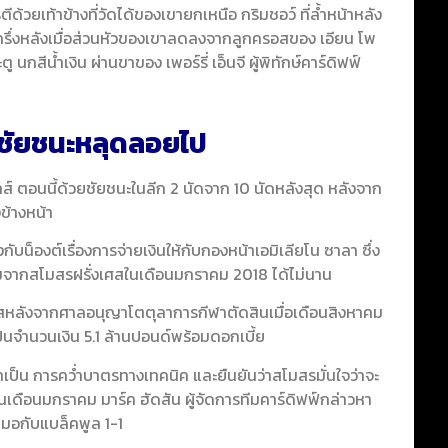
ีด้วยเท้าข้างที่วัดได้ของเขายกเหนือ กริมชอว์ ที่ล้ำหน้าหลัง
ครึ่งหลังเมื่อส่วนหัวของเขาลดลงจากลูกครอสของ เอียน โพ
 นกสีน้ำเงิน ผ่านขาของ เพอร์รี่ เอ็นจี ผู้พิทักษ์คาร์ดิฟฟ์
ห้ชัยชนะหลุดลอยไป
์ ตอนนี้ด้วยชัยชนะในลีก 2 นัดจาก 10 นัดหลังสุด หลังจาก
งข้างหน้า
บน็องต์เรื่องการจ่ายเงินให้กับกองหน้าเอมิเลียโน ซาลา ซึ่ง
ร่วมจากสโมสรฝรั่งเศสในเดือนมกราคม 2018 ได้ไม่นาน
ิสหลังจากศาลอนุญาโตตุลาการกีฬาตัดสินเมื่อเดือนสิงหาคม
็นจำนวนเงิน 5.1 ล้านปอนด์พร้อมดอกเบี้ย
เป็น การคว่ำบาตรทางเทคนิค และยืนยันว่าสโมสรมั่นใจว่าจะ
ดือนมกราคม มาร์ค ฮัดสัน ผู้จัดการทีมคาร์ดิฟฟ์กล่าวหา
มอกับแบล็คพูล 1-1