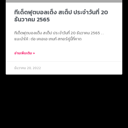
ทีเด็ดฟุตบอลเต็ง สเต็ป ประจำวันที่ 20
ธันวาคม 2565
ทีเด็ดฟุตบอลเต็ง สเต็ป ประจำวันที่ 20 ธันวาคม 2565 . .
แนะนำให้ : ต่อ เคเอเอ เกนท์ สกอร์คู่นี้ที่คาด
อ่านเพิ่มเติม »
ธันวาคม 20, 2022
ข่าวยอดนิยม