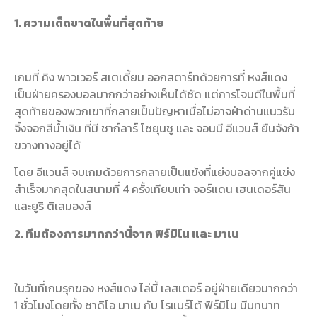
1. ความเด็ดขาดในพื้นที่สุดท้าย
เกมที่ คิง พาวเวอร์ สเตเดี้ยม ออกสตาร์ทด้วยการที่ หงส์แดง
เป็นฝ่ายครองบอลมากกว่าอย่างเห็นได้ชัด แต่การโจมตีในพื้นที่
สุดท้ายของพวกเขาที่กลายเป็นปัญหาเมื่อไม่อาจฝ่าด่านแนวรับ
จิ้งจอกสีน้ำเงิน ที่มี ชาก์ลาร์ โซยุนชู และ ​จอนนี อีแวนส์ ยืนจังก้า
ขวางทางอยู่ได้
โดย อีแวนส์ จบเกมด้วยการกลายเป็นแข้งที่แย่งบอลจากคู่แข่ง
สำเร็จมากสุดในสนามที่ 4 ครั้งเทียบเท่า จอร์แดน เฮนเดอร์สัน
และยูริ ติเลมองส์
2. ทีมต้องการมากกว่านี้จาก ฟิร์มิโน และ มาเน
ในวันที่เกมรุกของ หงส์แดง ไล่บี้ เลสเตอร์ อยู่ฝ่ายเดียวมากกว่า
1 ชั่วโมงโดยทั้ง ซาดิโอ มาเน กับ โรแบร์โต้ ฟิร์มิโน มีบทบาท