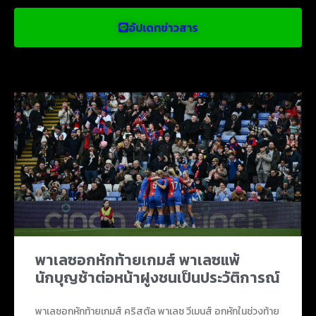
อัปเดทข่าวสาร
ข่าวบอลน่าสนใจ
พาเลซอกหักท้ายเกมส์ พาเลซแพ้
นักบุญช้าต่อหน้าฝูงชนเป็นประวัติการณ์
พาเลซอกหักท้ายเกมส์ คริสตัล พาเลซ วีเมนส์ อกหักในช่วงท้าย