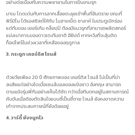
อย่างต่อเนื่องกับความพยายามในการปั้นเกมรุก
มาเน โดดเด่นกับการลากเลื้อยตะลุยเข้าพื้นที่อันตราย ขณะที่
ฟิร์มิโน ได้แอสซิสต์ให้กับ โมฮาเหม็ด ซาลาห์ ในประตูเบิกร่อง
แต่ทีมของ เยอร์เก้น คล็อปป์ ต้องมีแนวรุกที่สามารถผลิตสกอร์
แบ่งเบาภาระของดาวเตะทีมชาติ อียิปต์ หากหวังที่จะลุ้นติด
ท็อปโฟร์ในช่วงเวลาที่เหลือของฤดูกาล
3. กระดูก เคอร์ติส โจนส์
ด้วยวัยเพียง 20 ปี ศักยภาพของ เคอร์ติส โจนส์ ไม่เป็นที่น่า
สงสัยแต่อย่างใดเมื่อเซนส์บอลของแข้งชาว อังกฤษ สามารถ
ตามแข้งรุ่นพี่ทันอย่างเห็นได้ชัด ทว่าเมื่อทีมตกอยู่ในสถานการณ์
คับขันเมื่อต้องตัดสินใจแบบชี้เป็นชี้ตาย โจนส์ ยังคงขาดความ
เก๋าจากประสบการณ์ที่ยังด้อยอยู่
4. วาร์ดี้ ยังจมูกไว