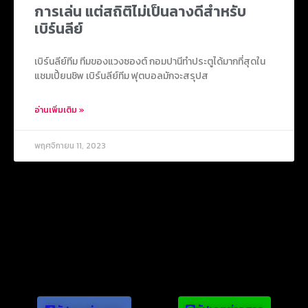
การเล่น แต่สถิติไม่เป็นลางดีสำหรับ
เบิร์นลีย์
เบิร์นลีย์ทีม ทีมของแวงซองต์ กอมปานีทำประตูได้มากที่สุดใน
แชมเปี้ยนชิพ เบิร์นลีย์ทีม ฟุตบอลมักจะสรุปส
อ่านเพิ่มเติม »
พฤศจิกายน 11, 2023
ข่าวยอดนิยม