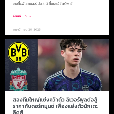
เกมที่แพ้เซาแธมป์ตัน 4-3 ที่เซลเฮิร์สต์พาร์
อ่านเพิ่มเติม »
พฤศจิกายน 20, 2023
สองทีมใหญ่แย่งคว้าตัว ลิเวอร์พูลต่อสู้
ราคากับดอร์ทมุนด์ เพื่องแย่งตัวนักเตะ
ลีดส์