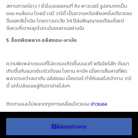
สถานการณ์ราว 1 ชั่วโมงของเกมที่ คิง พาวเวอร์ รูปเกมตกเป็น
ของ หงส์แดง โดยมี เจมี วาร์ดี้ เป็นความหวังเพียงหนึ่งเดียวของ
จิ้งจอกสีน้ำเงิน โดยดาวเตะวัย 34 ปีส่งสัญญาณเตือนตั้งแต่
จังหวะที่เขาหลุดไปตะบันชนคานอย่างจัง
5. ช็อตผิดพลาด อลิสซอน-คาบัค
ความผิดพลาดแบบที่ไม่ควรจะเกิดขึ้นบนเวที พรีเมียร์ลีก ดันมา
เกิดขึ้นกับแมตช์เดบิวต์ของ โอซาน คาบัค เมื่อการสื่อสารที่ผิด
พลาดระหว่างเขากับ อลิสซอน เบ็คเกอร์ ทำให้บอลไปเข้าทาง วาร์
ดี้ ฉกไปส่งบอลสู่ก้นตาข่ายโล่งๆ
ติดตามและไม่พลาดทุกการเคลื่อนไหวของ
ข่าวบอล
อัปเดทข่าวสาร