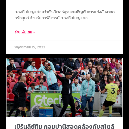
สองทีมใหญ่แย่งคว้าตัว ลิเวอร์พูลจะเผชิญกับการแข่งขันจากด
อร์ทมุนด์ สำหรับอาร์ชี่ เกรย์ สองทีมใหญ่แย่ง
อ่านเพิ่มเติม »
พฤศจิกายน 15, 2023
เบิร์นลีย์ทีม กอมปานีสอดคล้องกับสไตล์