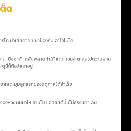
ต็ด
ิโก น่าเสียดายที่เขาป้องกันเอาไว้ไม่ได้
 วาน-บิซซาก้า กลับพลาดท่าให้ แดน เจมส์ ตะลุยไปถวานพาน
นี้ก็ถือว่าเอาอยู่
ูจากเตะมุมลูกแรกของฤดูกาลได้สำเร็จ
ว่าจังหวะเติมมาให้ ซานโช แอสซิสต์นั้นไม่ธรรมดาเลย