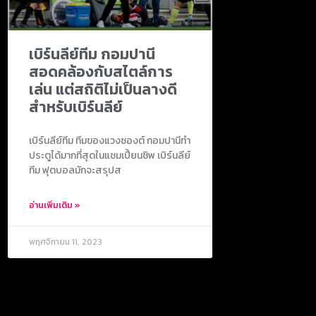
เบิร์นลีย์ทีม กอมปานี
สอดคล้องกับสไตล์การ
เล่น แต่สถิติไม่เป็นลางดี
สำหรับเบิร์นลีย์
เบิร์นลีย์ทีม ทีมของแวงซองต์ กอมปานีทำ
ประตูได้มากที่สุดในแชมเปี้ยนชิพ เบิร์นลีย์
ทีม ฟุตบอลมักจะสรุปส
อ่านเพิ่มเติม »
พฤศจิกายน 11, 2023