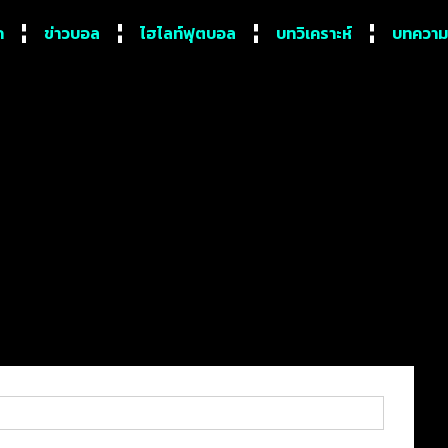
ก
ข่าวบอล
ไฮไลท์ฟุตบอล
บทวิเคราะห์
บทความ
หลังบุกซิว ลีดส์ ถึงบ้าน