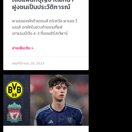
ฝูงชนเป็นประวัติการณ์
พาเลซอกหักท้ายเกมส์ คริสตัล พาเลซ วี
เมนส์ อกหักในช่วงท้ายเกมที่แพ้
เซาแธมป์ตัน 4-3 ที่เซลเฮิร์สต์พาร์
อ่านเพิ่มเติม »
พฤศจิกายน 20, 2023