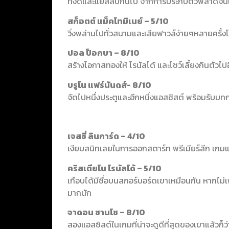
ทั้งดีและแย่สลับกันไป จากการประกบตัวพลาดจนเส
สก็อตต์ แม็คโทมิเนย์ – 5/10
วิ่งพล่านไปทั่วสนามและเสียฟาวล์ง่ายๆหลายครั้งโ
ปอล ป็อกบา – 8/10
สร้างโอกาสทองให้ โรนัลโด้ และโชว์เลี้ยงกิน
บรูโน แฟร์นันดส์- 8/10
จัดไปหนึ่งประตูและอีกหนึ่งแอสซิสต์ พร้อมรับบ
เจสซี่ ลินการ์ด – 4/10
เงียบสนิทเลยในการออกสตาร์ท พรีเมียร์ลีก เก
คริสเตียโน โรนัลโด้ – 5/10
เกือบได้มีชื่อบนสกอร์บอร์ดเขาเหมือนกัน หากไม่
มากนัก
จาดอน ซานโช – 8/10
สองแอสซิสต์ในเกมที่น่าจะดูดีที่สุดของเขาแล้วก็ว่