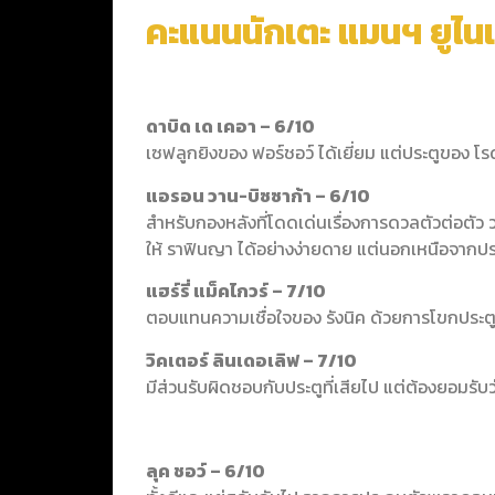
คะแนนนักเตะ แมนฯ ยูไนเ
ดาบิด เด เคอา – 6/10
เซฟลูกยิงของ ฟอร์ชอว์ ได้เยี่ยม แต่ประตูของ โรดร
แอรอน วาน-บิซซาก้า – 6/10
สำหรับกองหลังที่โดดเด่นเรื่องการดวลตัวต่อตัว
ให้ ราฟินญา ได้อย่างง่ายดาย แต่นอกเหนือจากประตู
แฮร์รี่ แม็คไกวร์ – 7/10
ตอบแทนความเชื่อใจของ รังนิค ด้วยการโขกประต
วิคเตอร์ ลินเดอเลิฟ – 7/10
มีส่วนรับผิดชอบกับประตูที่เสียไป แต่ต้องยอมรับ
ลุค ชอว์ – 6/10