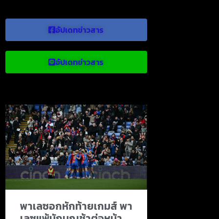
อัปเดทข่าวสาร
อัปเดทข่าวสาร
ข่าวบอลน่าสนใจ
พาเลซอกหักท้ายเกมส์ พา
เลซแพ้นักบุญช้าต่อหน้า