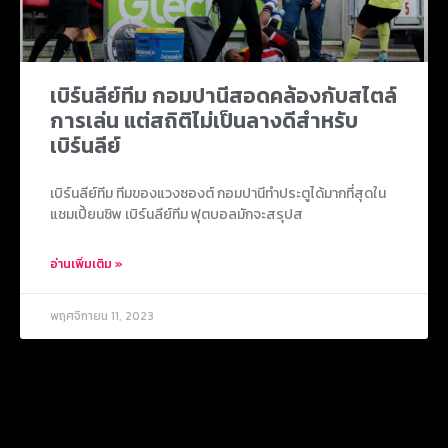
เบิร์นลีย์ทีม กอมปานีสอดคล้องกับสไตล์
การเล่น แต่สถิติไม่เป็นลางดีสำหรับ
เบิร์นลีย์
เบิร์นลีย์ทีม ทีมของแวงซองต์ กอมปานีทำประตูได้มากที่สุดใน
แชมเปี้ยนชิพ เบิร์นลีย์ทีม ฟุตบอลมักจะสรุปส
อ่านเพิ่มเติม »
พฤศจิกายน 11, 2023