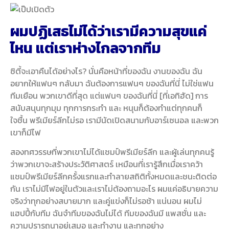
ผมปฏิเสธไม่ได้ว่าเรามีความสุขแค่
ไหน แต่เราห่างไกลจากทีม
ซิตี้จะเอาคืนได้อย่างไร? นั่นคือหน้าที่ของฉัน งานของฉัน ฉัน
อยากให้แฟนๆ กลับมา ฉันต้องการแฟนๆ ของฉันที่นี่ ไม่ใช่แฟน
ทีมเยือน พวกเขาดีที่สุด แต่แฟนๆ ของฉันที่นี่ [ที่เอทิฮัด] การ
สนับสนุนทุกมุม ทุกการกระทำ และ หนุนก็ต้องทำแต่ทุกคนก็
ใจชื้น พรีเมียร์ลีกไม่รอ เรามีนัดเปิดสนามกับอาร์เซนอล และพวก
เขาก็มีไฟ
สองทศวรรษที่พวกเขาไม่ได้แชมป์พรีเมียร์ลีก และผู้เล่นทุกคนรู้
ว่าพวกเขาจะสร้างประวัติศาสตร์ เหมือนที่เรารู้สึกเมื่อเราคว้า
แชมป์พรีเมียร์ลีกครั้งแรกและทำลายสถิติทั้งหมดและชนะติดต่อ
กัน เราไม่มีไฟอยู่ในตัวและเราไม่ต้องถามอะไร ผมแค่อธิบายความ
จริงว่าทุกอย่างสบายมาก และคู่แข่งก็ไม่รอช้า แน่นอน ผมไม่
แฮปปี้กับทีม ฉันจำทีมของฉันไม่ได้ ทีมของฉันมี แพสชั่น และ
ความปรารถนาอยู่เสมอ และทำงาน และทุกอย่าง