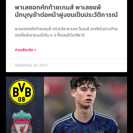
พาเลซอกหักท้ายเกมส์ พาเลซแพ้
นักบุญช้าต่อหน้าฝูงชนเป็นประวัติการณ์
พาเลซอกหักท้ายเกมส์ คริสตัล พาเลซ วีเมนส์ อกหักในช่วงท้าย
เกมที่แพ้เซาแธมป์ตัน 4-3 ที่เซลเฮิร์สต์พาร์
อ่านเพิ่มเติม »
พฤศจิกายน 20, 2023