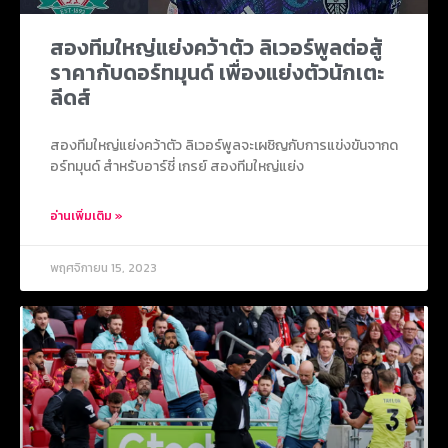
สองทีมใหญ่แย่งคว้าตัว ลิเวอร์พูลต่อสู้
ราคากับดอร์ทมุนด์ เพื่องแย่งตัวนักเตะ
ลีดส์
สองทีมใหญ่แย่งคว้าตัว ลิเวอร์พูลจะเผชิญกับการแข่งขันจากด
อร์ทมุนด์ สำหรับอาร์ชี่ เกรย์ สองทีมใหญ่แย่ง
อ่านเพิ่มเติม »
พฤศจิกายน 15, 2023