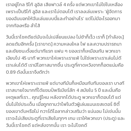
เราอยู่ไกล ริโก้ ลูอิส เสียฟาวล์ 4 ครั้ง แต่พวกเขาไม่ใช่ใบเหลือง
เพราะเป็นริโก้ ลูอิส และเราไม่ตอบโต้ เราลงเล่นเพราะ ‘ผู้จัดการ
ของฉันบอกให้ฉันเล่นแบบนี้และทำอย่างไร’ แต่ไม่มีอะไรออกมา
จากท้องหรือ ลำไส้
วันนี้เราโชคดีแต่มันจะไม่เปลี่ยนแปลง ไม่ช้าก็เร็ว เราก็ [กำลังจะ]
ลดแต้มอีกครั้ง [เราขาด] ความหลงใหล ไฟ และความปรารถนา
และชัยชนะตั้งแต่นาทีแรก แฟน ๆ ของเราก็เหมือนกัน พวกเขา
เงียบไป 45 นาที พวกเขาโห่เพราะเราแพ้ ไม่ใช่เพราะเราเล่นไม่ดี
เราเล่นได้ดี เรามีโอกาสมากขึ้น ประตูที่คาดหวังจากท็อตแน่มคือ
0.89 ดังนั้นเราจึงดีกว่า
พวกเขาโห่เพราะเราแพ้ แต่บางทีมันก็เหมือนกับทีมของเรา บางที
เราสบายใจมากที่ได้แชมป์พรีเมียร์ลีก 4 สมัยใน 5 ปี และนั่นคือ
เหตุผลที่เรา… คุณรู้ไหม หลังจากได้ประตู พวกเขาก็ตอบโต้ แต่
นั่นไม่ใช่ประเด็น เมื่อถูกถามว่าไฟในตัวผู้เล่นแมนเชสเตอร์ ซิตี้
ของเขาดับหรือไม่ กวาร์ดิโอลากล่าวเสริมว่า แน่นอน ไม่เช่นนั้น
เราจะไม่เสียประตูที่เราเสียในทุกๆ เกม เราให้พวกเขา (ประตู) และ
วันนี้เราโชคดี แต่หลังจากนั้น เรา จะไม่โชคดี