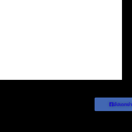
อัปเดทข่