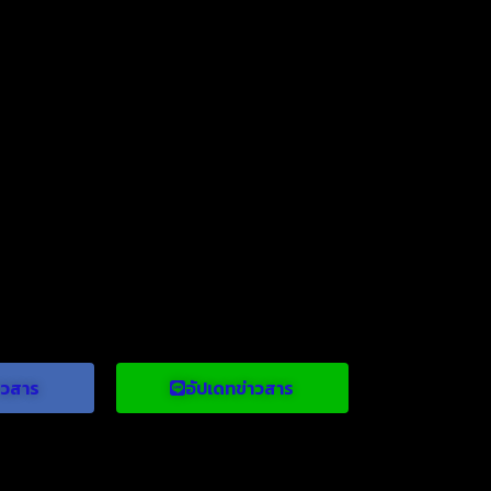
าวสาร
อัปเดทข่าวสาร