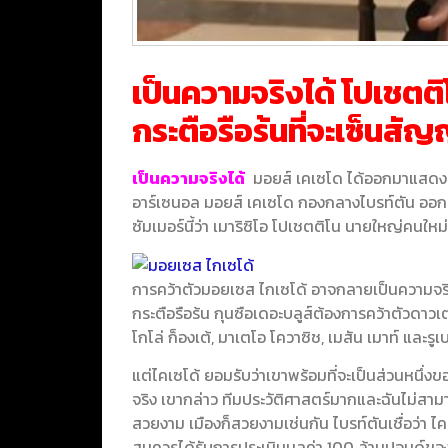
เป็นความจริงได้ โปเชตต
กระตือรือร้นที่จะเซ็นสั
เป็นความจริงได้
มอยส์ เคเซโด ได้ออกมาแสดงควา
อาร์เซนอล มอยส์ เคเซโด กองกลางไบรท์ตัน ออกมา
ซัมเมอร์นี้ว่า เมาริซิโอ โปเชตติโน นายใหญ่คนใหม่
การคว้าตัวมอยเซส ไกเซโด้ อาจกลายเป็นความจริงไ
กระตือรือร้น กุนซือเดอะบลูส์ต้องการคว้าตัวดาวเต
โกโล่ ก็องเต้, มาเตโอ โควาซิช, เมสัน เมาท์ และรู
แต่ไคเซโด้ ยอมรับว่าเขาพร้อมที่จะเป็นส่วนหนึ่ง
จริง เขากล่าว ทีมประวัติศาสตร์มากและฉันไม่สามาร
สวยงาม เมืองก็สวยงามเช่นกัน ไบรท์ตันเชื่อว่า ไ
สมควรได้รับการประเมินมูลค่า 100 ล้านปอนด์ของ