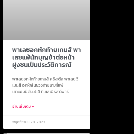
พาเลซอกหักท้ายเกมส์ พา
เลซแพ้นักบุญช้าต่อหน้า
ฝูงชนเป็นประวัติการณ์
พาเลซอกหักท้ายเกมส์ คริสตัล พาเลซ วี
เมนส์ อกหักในช่วงท้ายเกมที่แพ้
เซาแธมป์ตัน 4-3 ที่เซลเฮิร์สต์พาร์
อ่านเพิ่มเติม »
พฤศจิกายน 20, 2023