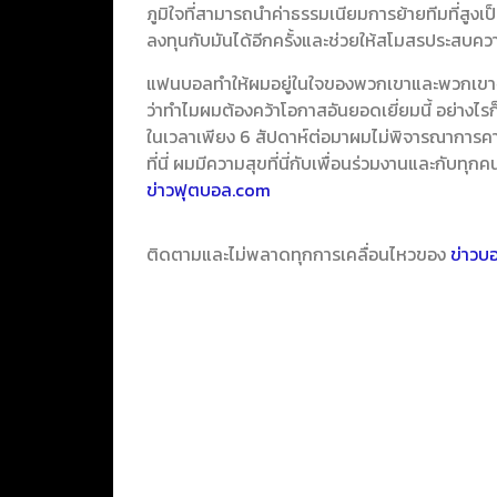
ภูมิใจที่สามารถนำค่าธรรมเนียมการย้ายทีมที่สูงเป
ลงทุนกับมันได้อีกครั้งและช่วยให้สโมสรประสบคว
แฟนบอลทำให้ผมอยู่ในใจของพวกเขาและพวกเขาจะ
ว่าทำไมผมต้องคว้าโอกาสอันยอดเยี่ยมนี้ อย่างไ
ในเวลาเพียง 6 สัปดาห์ต่อมา
ผมไม่พิจารณาการคาดเ
ที่นี่ ผมมีความสุขที่นี่กับเพื่อนร่วมงานและกับ
ข่าวฟุตบอล.com
ติดตามและไม่พลาดทุกการเคลื่อนไหวของ
ข่าวบ