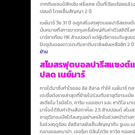
จากทีมแชมป์ลีกเอิง ฝรั่งเศส เป็นที่เรียบร้อยแล้
ปอนด์ โดยเซ็นสัญญา 2 ปี
เนย์มาร์ วัย 31 ปี จะถูกสโมสรฟุตบอลปารีสแซงต์
นั่นหมายถึงการขาดทุนครั้งใหญ่กับค่าตัวสถิติโลก
บาร์ซาเกือบ 191 ล้านปอนด์ แต่ผู้บริหารระดับส
ปัจจุบันของดาวเตะทีมชาติบราซิลยังเหลืออีก 2 
ย้าย
สโมสรฟุตบอลปารีสแซงต์แชร
ปลด เนย์มาร์
การได้มาซึ่งกำไรของ อัล ฮิลาล ทำให้ เนย์มาร์ กล
เตะชื่อดังรายล่าสุดที่ย้ายไปร่วมทีมซาอุดีอาระเบีย
สเตียโน โรนัลโด, คาริม เบนเซมา และ ซาดิโอ มาเ
มาร์จะได้รับค่าจ้างสัปดาห์ละ 2.5 ล้านปอนด์ สโมส
ซาอุดีอาระเบียได้ลงทุนอย่างหนักในช่วงหน้าต่างก
ในช่วงฤดูร้อน อัลฮิลาลยังเซ็นสัญญากับ รูเบน เ
กลางของหมาป่า, เซอร์เก มิลินโควิช ซาวิช กองหล