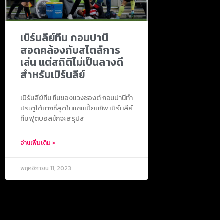
เบิร์นลีย์ทีม กอมปานี
สอดคล้องกับสไตล์การ
เล่น แต่สถิติไม่เป็นลางดี
สำหรับเบิร์นลีย์
เบิร์นลีย์ทีม ทีมของแวงซองต์ กอมปานีทำ
ประตูได้มากที่สุดในแชมเปี้ยนชิพ เบิร์นลีย์
ทีม ฟุตบอลมักจะสรุปส
อ่านเพิ่มเติม »
พฤศจิกายน 11, 2023