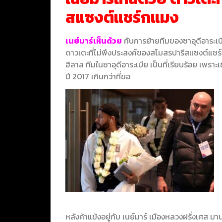
สแซงต์แชร์กแมง
เนย์มาร์เห็นด้วย
กับการย้ายทีมของซาอุดีอาระเบี
ดาวเตะที่ไม่พึงประสงค์ของสโมสรปารีสแซงต์แชร
ฮิลาล ทีมในซาอุดีอาระเบีย เป็นที่เรียบร้อย เพราะเ
ปี 2017 เกินกว่าที่ขอ
หลังค้าแข้งอยู่กับ เนย์มาร์ เมืองหลวงฝรั่งเศส