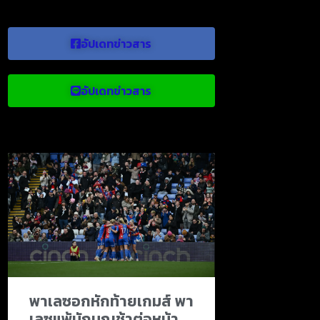
อัปเดทข่าวสาร
อัปเดทข่าวสาร
ข่าวบอลน่าสนใจ
พาเลซอกหักท้ายเกมส์ พา
เลซแพ้นักบุญช้าต่อหน้า