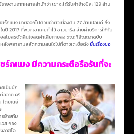
ว,มีรายงานจากหลายสำนักว่า เขาจะได้รับค่าจ้างปีละ 129 ล้าน
แชร์กแมง ขายออกไปด้วยค่าตัวเบื้องต้น 77 ล้านปอนด์ ซึ่ง
ในปี 2017 ที่พวกเขาเคยทำไว้ ชาวปารีส จ่ายค่าบริการให้กับ
ูงของสโมสรตัดสินใจลดค่าเสียหายลง ขณะที่สัญญาฉบับ
ปี หลังพยายามสลัดความสนใจไปที่ดาวเตะชื่อดัง
ยื่นเรื่องขอ
์กแมง มีความกระตือรือร้นที่จะ
ายเป็นนัก
 ต่อจาก คริ
น โดยเนย์
ร
ารย้ายทีม
นเวส กอง
ังลาซิโอ