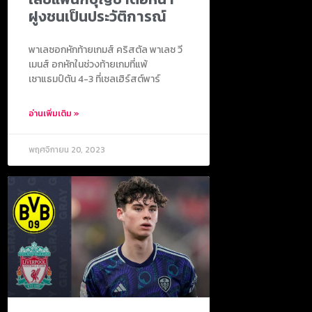
ฝูงชนเป็นประวัติการณ์
พาเลซอกหักท้ายเกมส์ คริสตัล พาเลซ วี
เมนส์ อกหักในช่วงท้ายเกมที่แพ้
เซาแธมป์ตัน 4-3 ที่เซลเฮิร์สต์พาร์
อ่านเพิ่มเติม »
พฤศจิกายน 20, 2023