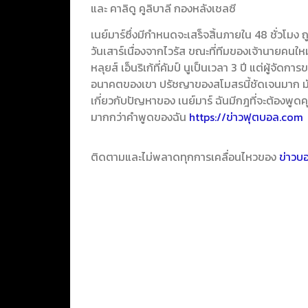
และ คาลิดู คูลิบาลี กองหลังเชลซี
เนย์มาร์ซึ่งมีกำหนดจะเสร็จสิ้นภายใน 48 ชั่วโมง
วันเสาร์เนื่องจากไวรัส ขณะที่ทีมของเจ้านายคน
หลุยส์ เอ็นริเก้ที่คัมป์ นูเป็นเวลา 3 ปี แต่ผู้จั
อนาคตของเขา ปรัชญาของสโมสรนี้ชัดเจนมาก มันอย
เกี่ยวกับปัญหาของ เนย์มาร์ ฉันมีกฎที่จะต้องพูด
มากกว่าคำพูดของฉัน
https://ข่าวฟุตบอล.com
ติดตามและไม่พลาดทุกการเคลื่อนไหวของ
ข่าวบ