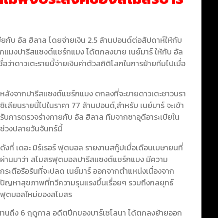
ยกับ อัล ฮิลาล โดยจ่ายเงิน 2.5 ล้านปอนด์ต่อสัปดาห์ให้กับ
์กแมง
ปารีสแซงต์แชร์กแมง ได้ตกลงขาย เนย์มาร์ ให้กับ อัล
ชื่อว่าดาวเตะรายนี้จ่ายเงินค่าตัวสถิติโลกในการย้ายทีมไปเมื่อ
หลังจากปารีสแซงต์แชร์กแมง ตกลงที่จะขายดาวเตะชาวบรา
ซิเลียนรายนี้ไปในราคา 77 ล้านปอนด์,สำหรับ เนย์มาร์ จะเข้า
รับการตรวจร่างกายกับ อัล ฮิลาล ทีมจากซาอุดีอาระเบียใน
ช่วงปลายวันจันทร์นี้
ดังที่ เดอะ มิร์เรอร์ ฟุตบอล รายงานสกู๊ปเมื่อเดือนเมษายนที่
ผ่านมาว่า สโมสรฟุตบอลปารีสแซงต์แชร์กแมง มีความ
กระตือรือร้นที่จะปลด เนย์มาร์ ออกจากตำแหน่งเนื่องจาก
ปัญหาสุขภาพที่ทวีความรุนแรงขึ้นเรื่อยๆ รวมถึงกลยุทธ์
ฟุตบอลใหม่ของสโมสร
 มานานถึง 6 ฤดูกาล อดีตปีกของบาร์เซโลนา ได้ตกลงย้ายออก