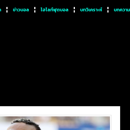
ก
ข่าวบอล
ไฮไลท์ฟุตบอล
บทวิเคราะห์
บทความ
บการย้ายทีมของซาอุดีอาระเบ