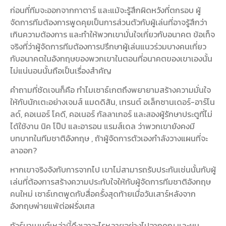
ก่อนที่ทีมจะออกจากกาตาร์ และแม้จะรู้สึกผิดหวังที่ตกรอบ ผู้
จัดการทีมต้องการพูดคุยเป็นการส่วนตัวกับผู้เล่นที่อาจรู้สึกว่า
เกินความต้องการ และทำให้พวกเขามั่นใจเกี่ยวกับอนาคต ข้อเท็จ
จริงที่ว่าผู้จัดการทีมต้องการปรึกษาผู้เล่นแนวร่วมบางคนเกี่ยว
กับอนาคตในอังกฤษของพวกเขาในตอนที่อนาคตของเขาเองนั้น
ไม่แน่นอนนั้นถือเป็นเรื่องสำคัญ
คำถามที่ชัดเจนก็คือ ทำไมเซาธ์เกตถึงพยายามสร้างความมั่นใจ
ให้กับนักเตะอย่างเจมส์ แมดดิสัน, เทรนต์ อเล็กซานเดอร์-อาร์โน
ลด์, คอเนอร์ โคดี, คอเนอร์ กัลลาเกอร์ และสองผู้รักษาประตูที่ไม่
ได้ใช้งาน นิค โป๊ป และอารอน แรมส์เดล ว่าพวกเขายังคงมี
บทบาทในทีมชาติอังกฤษ , ถ้าผู้จัดการตัวเองกำลังวางแผนที่จะ
ลาออก?
หากเขาจริงจังกับการจากไป เขาไม่สามารถรับประกันเช่นนั้นกับผู้
เล่นที่ต้องการสร้างความประทับใจให้กับผู้จัดการทีมชาติอังกฤษ
คนใหม่ เซาธ์เกตพูดกับสื่อครั้งสุดท้ายเมื่อวันเสาร์หลังจาก
อังกฤษพ่ายแพ้ต่อฝรั่งเศส
ทัวร์นาเมนต์เหล่านี้ดึงเอาอะไรหลายอย่างไปจากคุณ และผม