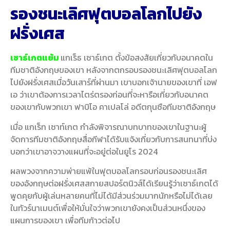
รองชนะเลิศฟุตบอลโลกไปยัง
ฝรั่งเศส
เซาธ์เกตแย้ม
แกเร็ธ เซาธ์เกต ตั้งข้อสงสัยเกี่ยวกับอนาคตใน
ทีมชาติอังกฤษของเขา หลังจากตกรอบรองชนะเลิศฟุตบอลโลก
ไปยังฝรั่งเศสเมื่อวันเสาร์ที่ผ่านมา เขาบอกเจ้านายของเขาที่ เอฟ
เอ ว่าเขาต้องการเวลาไตร่ตรองก่อนที่จะหารือเกี่ยวกับอนาคต
ของเขากับพวกเขา ฟาบิโอ คาเปลโล่ อดีตกุนซือทีมชาติอังกฤษ
เมื่อ แกเร็ท เซาท์เกต กำลังพิจารณาบทบาทของเขาในฐานะผู้
จัดการทีมชาติอังกฤษสื่อกีฬาได้รับแจ้งเกี่ยวกับการสนทนาที่บ่ง
บอกว่าเขาอาจวางแผนที่จะอยู่ต่อในยูโร 2024
ผลพวงจากความพ่ายแพ้ในฟุตบอลโลกรอบก่อนรองชนะเลิศ
ของอังกฤษต่อฝรั่งเศสสกายสปอร์ตนิวส์ได้เรียนรู้ว่าเซาธ์เกตได้
พูดคุยกับผู้เล่นหลายคนที่ไม่ได้มีส่วนร่วมมากนักหรือไม่ได้เลย
ในทัวร์นาเมนต์เพื่อให้มั่นใจว่าพวกเขายังคงเป็นส่วนหนึ่งของ
แผนการของเขา เพื่อทีมก้าวต่อไป