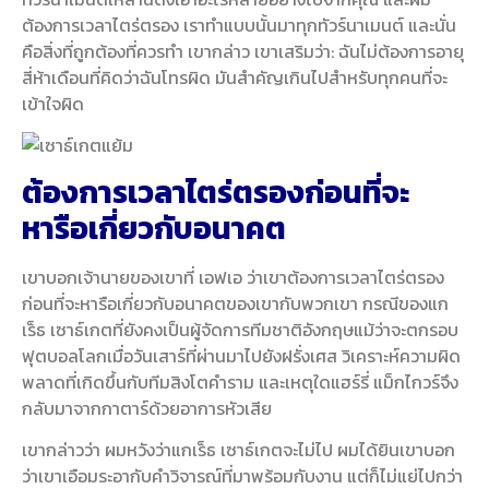
ต้องการเวลาไตร่ตรอง เราทำแบบนั้นมาทุกทัวร์นาเมนต์ และนั่น
คือสิ่งที่ถูกต้องที่ควรทำ เขากล่าว เขาเสริมว่า: ฉันไม่ต้องการอายุ
สี่ห้าเดือนที่คิดว่าฉันโทรผิด มันสำคัญเกินไปสำหรับทุกคนที่จะ
เข้าใจผิด
ต้องการเวลาไตร่ตรองก่อนที่จะ
หารือเกี่ยวกับอนาคต
เขาบอกเจ้านายของเขาที่ เอฟเอ ว่าเขาต้องการเวลาไตร่ตรอง
ก่อนที่จะหารือเกี่ยวกับอนาคตของเขากับพวกเขา กรณีของแก
เร็ธ เซาธ์เกตที่ยังคงเป็นผู้จัดการทีมชาติอังกฤษแม้ว่าจะตกรอบ
ฟุตบอลโลกเมื่อวันเสาร์ที่ผ่านมาไปยังฝรั่งเศส วิเคราะห์ความผิด
พลาดที่เกิดขึ้นกับทีมสิงโตคำราม และเหตุใดแฮร์รี่ แม็กไกวร์จึง
กลับมาจากกาตาร์ด้วยอาการหัวเสีย
เขากล่าวว่า ผมหวังว่าแกเร็ธ เซาธ์เกตจะไม่ไป ผมได้ยินเขาบอก
ว่าเขาเอือมระอากับคำวิจารณ์ที่มาพร้อมกับงาน แต่ก็ไม่แย่ไปกว่า