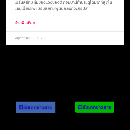
เบิร์นลีย์ทีม ทีมของแวงซองต์ กอมปานีทำประตูได้มากที่สุดใน
แชมเปี้ยนชิพ เบิร์นลีย์ทีม ฟุตบอลมักจะสรุปส
อ่านเพิ่มเติม »
พฤศจิกายน 11, 2023
ข่าวยอดนิยม
อัปเดทข่าวสาร
อัปเดทข่าวสาร