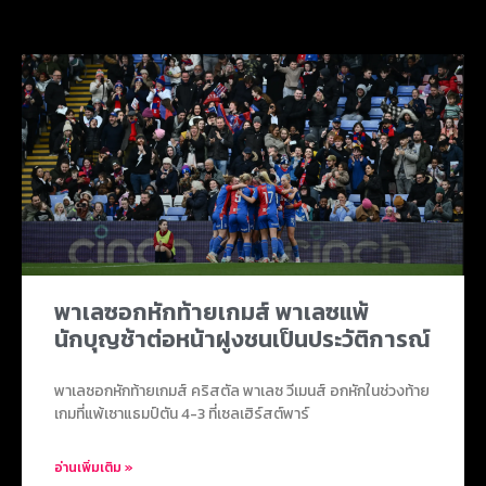
ข่าวบอลน่าสนใจ
พาเลซอกหักท้ายเกมส์ พาเลซแพ้
นักบุญช้าต่อหน้าฝูงชนเป็นประวัติการณ์
พาเลซอกหักท้ายเกมส์ คริสตัล พาเลซ วีเมนส์ อกหักในช่วงท้าย
เกมที่แพ้เซาแธมป์ตัน 4-3 ที่เซลเฮิร์สต์พาร์
อ่านเพิ่มเติม »