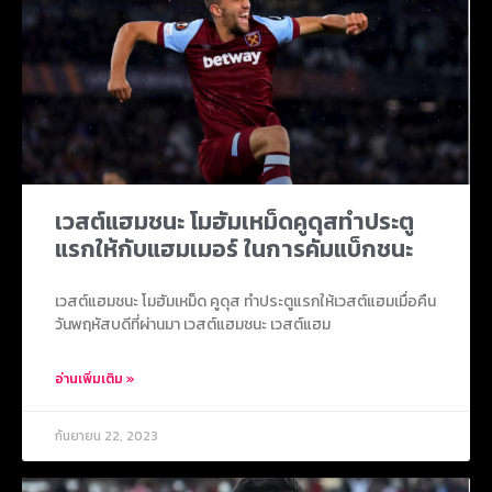
เวสต์แฮมชนะ โมฮัมเหม็ดคูดุสทําประตู
แรกให้กับแฮมเมอร์ ในการคัมแบ็กชนะ
เวสต์แฮมชนะ โมฮัมเหม็ด คูดุส ทําประตูแรกให้เวสต์แฮมเมื่อคืน
วันพฤหัสบดีที่ผ่านมา เวสต์แฮมชนะ เวสต์แฮม
อ่านเพิ่มเติม »
กันยายน 22, 2023