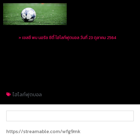
Home
»
เชลซี พบ นอริช ซิตี้ ไฮไลท์ฟุตบอล วันที่ 23 ตุลาคม 2564
เชลซี พบ นอริช ซิตี้
ไฮไลท์ฟุตบอล วันที่ 23
ตุลาคม 2564
ไฮไลท์ฟุตบอล
https://streamable.com/wfg9mk