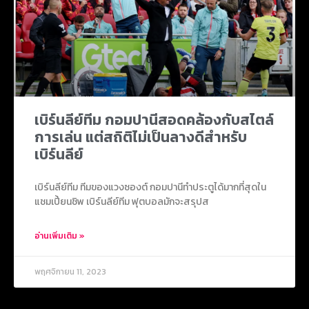
เบิร์นลีย์ทีม กอมปานีสอดคล้องกับสไตล์
การเล่น แต่สถิติไม่เป็นลางดีสำหรับ
เบิร์นลีย์
เบิร์นลีย์ทีม ทีมของแวงซองต์ กอมปานีทำประตูได้มากที่สุดใน
แชมเปี้ยนชิพ เบิร์นลีย์ทีม ฟุตบอลมักจะสรุปส
อ่านเพิ่มเติม »
พฤศจิกายน 11, 2023