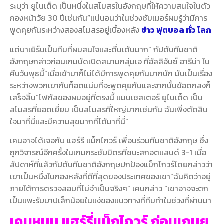
ระบุว่า ยูไนเต็ด เป็นหนึ่งในสโมสรในอังกฤษที่ให้ความสนใจในตัว
กองหน้าวัย 30 ปีเช่นกัน”แน่นอนว่าในช่วงซัมเมอร์ผมรู้ว่ามีการ
พูดคุยกันระหว่างสองสโมสรอยู่เบื้องหลัง
ข่าว ฟุตบอล ทั่ว โลก
แต่บาเยิร์นเป็นทีมที่ผมสนใจและตื่นเต้นมาก” กัปตันทีมชาติ
อังกฤษกล่าวก่อนเกมนัดเปิดสนามกลุ่มเอ ที่อัลลิอันซ์ อารีน่า ใน
คืนวันพุธนี้”เมื่อเข้ามาก็ไม่ได้มีการพูดคุยกันมากนัก มันเป็นเรื่อง
ระหว่างพวกเขากับท็อตแน่มที่จะพูดคุยกันและจากนั้นข้อตกลงก็
เสร็จสิ้น”โฟกัสของผมอยู่ที่ตรงนี้ แมนเชสเตอร์ ยูไนเต็ด เป็น
สโมสรที่ยอดเยี่ยม เป็นสโมสรที่ใหญ่มากเช่นกัน ฉันเพิ่งตัดสิน
ใจมาที่นี่และมีความสุขมากที่ได้มาที่นี่”
เคนอาจได้เจอกับ แฮร์รี แม็กไกวร์ เพื่อนร่วมทีมชาติอังกฤษ ซึ่ง
ถูกวิจารณ์อีกครั้งในเกมกระชับมิตรที่ชนะสกอตแลนด์ 3-1 เมื่อ
สัปดาห์ที่แล้วกัปตันทีมชาติอังกฤษปกป้องแม็กไกวร์โดยกล่าวว่า
เขาเป็นหนึ่งในกองหลังที่ดีที่สุดของประเทศของเขา”ฉันคิดว่าอยู่
ภายใต้การตรวจสอบที่ไม่จําเป็นจริงๆ” เคนกล่าว “เขาอาจจะตก
เป็นแพะรับบาปเล็กน้อยในแง่ของแนวทางที่ทีมทําในช่วงที่ผ่านมา
เคนหนุน แฮร์รี่แม็กไกวร์ ก่อนเกมยู