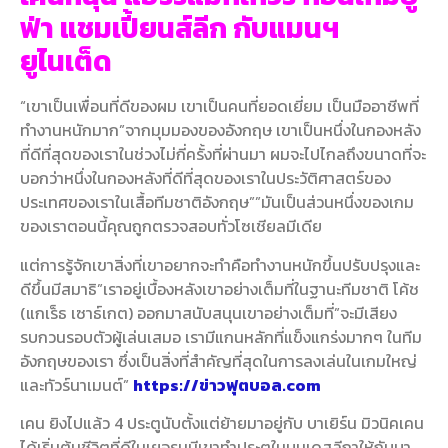
ฟ่า แชมเปี้ยนส์ลีก กับแมนฯ
ยูไนเต็ด
“เขาเป็นเพื่อนที่ดีของผม เขาเป็นคนที่ยอดเยี่ยม เป็นมืออาชีพที่
ทํางานหนักมาก”จากมุมมองของอังกฤษ เขาเป็นหนึ่งในกองหลัง
ที่ดีที่สุดของเราในช่วงไม่กี่ครั้งที่ผ่านมา ผมจะไปไกลถึงขนาดที่จะ
บอกว่าหนึ่งในกองหลังที่ดีที่สุดของเราในประวัติศาสตร์ของ
ประเทศของเราในเสื้อทีมชาติอังกฤษ””มันเป็นส่วนหนึ่งของเกม
ของเราตอนนี้คุณถูกตรวจสอบทั่วโซเชียลมีเดีย
แต่การรู้จักเขาสิ่งที่เขาอยากจะทําคือทํางานหนักขึ้นปรับปรุงและ
ดีขึ้นมีสมาธิ”เราอยู่เบื้องหลังเขาอย่างเต็มที่ในฐานะทีมชาติ โค้ช
(แกเร็ธ เซาธ์เกต) ออกมาสนับสนุนเขาอย่างเต็มที่”จะมีเสียง
รบกวนรอบตัวผู้เล่นเสมอ เรามีแกนหลักที่แข็งแกร่งมากๆ ในทีม
อังกฤษของเรา ซึ่งเป็นสิ่งที่สําคัญที่สุดในการลงเล่นในเกมใหญ่
และทัวร์นาเมนต์”
https://ข่าวฟุตบอล.com
เคน ยิงไปแล้ว 4 ประตูนับตั้งแต่ย้ายมาอยู่กับ บาเยิร์น มิวนิคเคน
ได้เริ่มต้นชีวิตที่ดีในเยอรมนีเขาทําประตูในบุนเดสลีกาให้กับบา