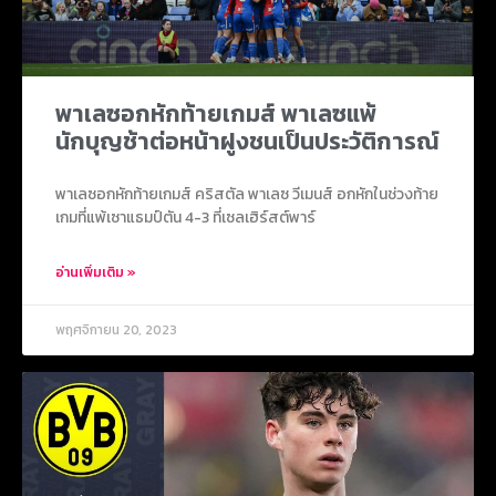
พาเลซอกหักท้ายเกมส์ พาเลซแพ้
นักบุญช้าต่อหน้าฝูงชนเป็นประวัติการณ์
พาเลซอกหักท้ายเกมส์ คริสตัล พาเลซ วีเมนส์ อกหักในช่วงท้าย
เกมที่แพ้เซาแธมป์ตัน 4-3 ที่เซลเฮิร์สต์พาร์
อ่านเพิ่มเติม »
พฤศจิกายน 20, 2023