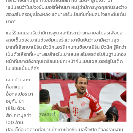
“แน่นอนว่าในช่วงซัมเมอร์ที่ผ่านมา ผมรู้ว่ามีการพูดคุยกันระหว่าง
สองสโมสรอยู่เบื้องหลัง แต่บาเยิร์นเป็นทีมที่ผมสนใจและตื่นเต้น
มาก”
แฮร์รีเคนยอมรับว่ามีการพูดคุยกันระหว่างหลายสโมสรเพื่อขอ
ลายเซ็นของเขาในช่วงซัมเมอร์ แต่เขายืนยันว่าเขามีความสุข
มากที่เลือกบาเยิร์น มิวนิคแฮร์รี เคนกุนซือบาเยิร์น มิวนิค รู้สึกว่า
เป็นตัวเลือกที่เหมาะสมสําหรับเขาเสมอ สโมสรต่อไปในฐานะกอง
หน้าทีมชาติอังกฤษเตรียมเผชิญหน้ากับแมนเชสเตอร์ยูไนเต็ด
ใน แชมเปี้ยนส์ลีก
เคน ย้ายจาก
ท็อตแน่ม
ฮ็อทสเปอร์ มา
อยู่กับ บา
เยิร์น ด้วย
สัญญามูลค่า
100 ล้าน
ปอนด์ก่อนตลาดซื้อขายนักเตะช่วงซัมเมอร์จะปิดตัวลงรายงาน