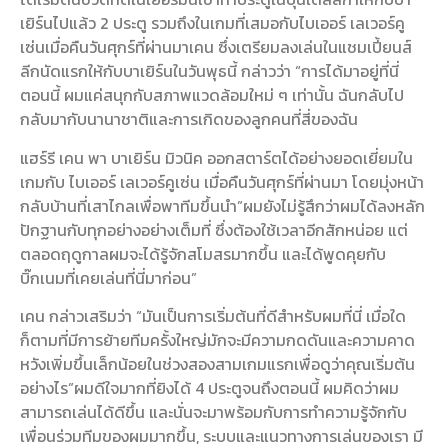
เยิร์นไปแล้ว 2 ประตู รวมถึงในเกมที่เสมอกับไบเออร์ เลเวอร์คู
เซ่นเมื่อคืนวันศุกร์ที่ผ่านมาเคน ซึ่งเตรียมลงเล่นในแชมเปี้ยนส์
ลีกนัดแรกให้กับบาเยิร์นในวันพุธนี้ กล่าวว่า “การได้มาอยู่ที่นี่
ตอนนี้ ผมแค่สนุกกับสภาพแวดล้อมใหม่ ๆ เท่านั้น ฉันกลับไป
กลับมากับนานาชาติและการเกิดของลูกคนที่สี่ของฉัน
แฮร์รี เคน พา บาเยิร์น มิวนิค ออกสตาร์ตได้อย่างยอดเยี่ยมใน
เกมกับ ไบเออร์ เลเวอร์คูเซ่น เมื่อคืนวันศุกร์ที่ผ่านมา โดยมุ่งหน้า
กลับบ้านที่เสาไกลเพื่อพาทีมขึ้นนํา”ผมยังไม่รู้สึกว่าผมได้ลงหลัก
ปักฐานกับทุกอย่างอย่างเต็มที่ ซึ่งต้องใช้เวลาอีกสักหน่อย แต่
ตลอดฤดูกาลผมจะได้รู้จักสโมสรมากขึ้น และได้พูดคุยกับ
บิ๊กเนมที่เคยเล่นที่นี่มาก่อน”
เคน กล่าวเสริมว่า “มันเป็นการเริ่มต้นที่ดีสําหรับผมที่นี่ เมื่อใด
ก็ตามที่มีการย้ายทีมครั้งใหญ่มักจะมีความกดดันและความคาด
หวังเพิ่มขึ้นเล็กน้อยในช่วงสองสามเกมแรกเพื่อดูว่าคุณเริ่มต้น
อย่างไร”ผมดีใจมากที่ยิงได้ 4 ประตูจนถึงตอนนี้ ผมคิดว่าผม
สามารถเล่นได้ดีขึ้น และนั่นจะมาพร้อมกับการทําความรู้จักกับ
เพื่อนร่วมทีมของผมมากขึ้น, ระบบและแนวทางการเล่นของเรา มี