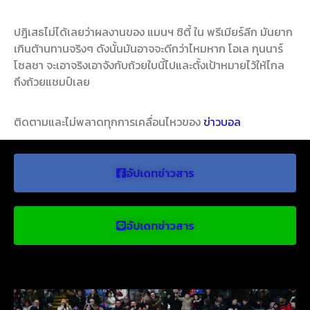
ปฎิเสธไม่ได้เลยว่าผลงานของ แมนฯ ซิตี้ ใน พรีเมียร์ลีก มันยาก
เกินต้านทานจริงๆ ดังนั้นมันอาจจะดีกว่าไหมหาก โอเล กุนนาร์
โซลชา จะเอาจริงเอาจังกับถ้วยใบนี้ไปและตั้งเป้าหมายไว้ให้ไกล
ถึงถ้วยแชมป์เลย
ติดตามและไม่พลาดทุกการเคลื่อนไหวของ
ข่าวบอล
อัปเดทข่าวสาร
อัปเดทข่าวสาร
ข่าวบอลน่าสนใจ