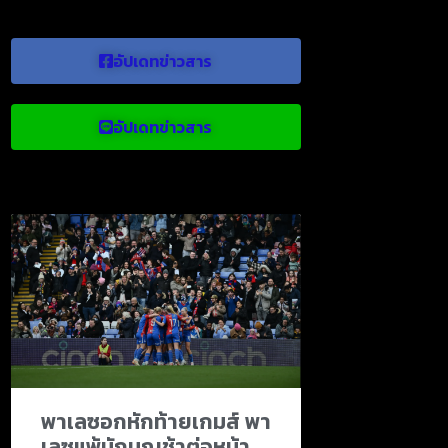
อัปเดทข่าวสาร
อัปเดทข่าวสาร
ข่าวบอลน่าสนใจ
พาเลซอกหักท้ายเกมส์ พา
เลซแพ้นักบุญช้าต่อหน้า