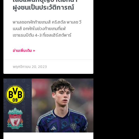
ฝูงชนเป็นประวัติการณ์
พาเลซอกหักท้ายเกมส์ คริสตัล พาเลซ วี
เมนส์ อกหักในช่วงท้ายเกมที่แพ้
เซาแธมป์ตัน 4-3 ที่เซลเฮิร์สต์พาร์
อ่านเพิ่มเติม »
พฤศจิกายน 20, 2023