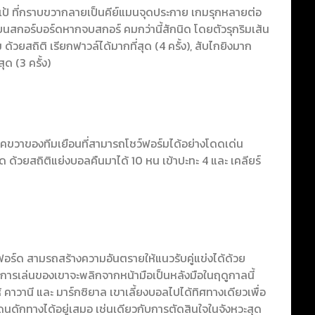
 เปเป้ ที่กราบขวากลายเป็นคีย์แมนจุดประกาย เกมรุกหลายต่อ
่อบนสกอร์บอร์ดหากจบสกอร์ คมกว่านี้สักนิด โดยตัวรุกริมเส้น
ด้วยสถิติ เรียกฟาวล์ได้มากที่สุด (4 ครั้ง), สับไกยิงมาก
ุด (3 ครั้ง)
อแบ็คขวาของทีมเยือนที่สามารถโชว์ฟอร์มได้อย่างโดดเด่น
ด ด้วยสถิติแย่งบอลคืนมาได้ 10 หน เข้าปะทะ 4 และ เคลียร์
ฟอร์ด สามรถสร้างความอันตรายให้แนวรับคู่แข่งได้ด้วย
มการเล่นของเขาจะพลิกจากหน้ามือเป็นหลังมือในฤดูกาลนี้
้ คาวานี และ มาร์กซิยาล เขาเลี้ยงบอลไปได้ทิศทางเดียวเพื่อ
จะโดนดักทางได้อยู่เสมอ เช่นเดียวกับการตัดสินใจในจังหวะสุด