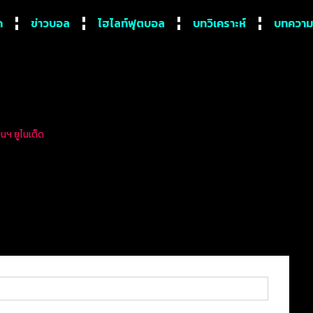
ก
ข่าวบอล
ไฮไลท์ฟุตบอล
บทวิเคราะห์
บทความ
มนฯ ยูไนเต็ด
ังเกม อาร์เซนอล เปิดบ้านเ