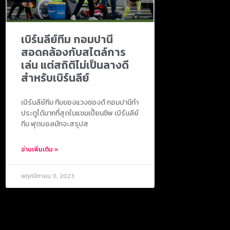
เบิร์นลีย์ทีม กอมปานี
สอดคล้องกับสไตล์การ
เล่น แต่สถิติไม่เป็นลางดี
สำหรับเบิร์นลีย์
เบิร์นลีย์ทีม ทีมของแวงซองต์ กอมปานีทำ
ประตูได้มากที่สุดในแชมเปี้ยนชิพ เบิร์นลีย์
ทีม ฟุตบอลมักจะสรุปส
อ่านเพิ่มเติม »
พฤศจิกายน 11, 2023