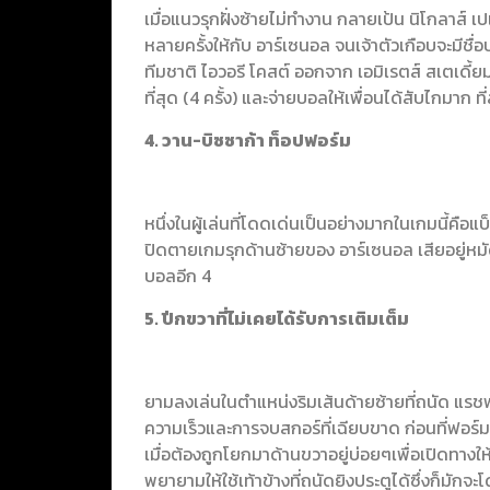
เมื่อแนวรุกฝั่งซ้ายไม่ทำงาน กลายเป้น นิโกลาส์
หลายครั้งให้กับ อาร์เซนอล จนเจ้าตัวเกือบจะมีชื
ทีมชาติ ไอวอรี โคสต์ ออกจาก เอมิเรตส์ สเตเดี้ยม 
ที่สุด (4 ครั้ง) และจ่ายบอลให้เพื่อนได้สับไกมาก ที่ส
4. วาน-บิซซาก้า ท็อปฟอร์ม
หนึ่งในผู้เล่นที่โดดเด่นเป็นอย่างมากในเกมนี้คื
ปิดตายเกมรุกด้านซ้ายของ อาร์เซนอล เสียอยู่หมั
บอลอีก 4
5. ปีกขวาที่ไม่เคยได้รับการเติมเต็ม
ยามลงเล่นในตำแหน่งริมเส้นด้ายซ้ายที่ถนัด แรช
ความเร็วและการจบสกอร์ที่เฉียบขาด ก่อนที่ฟอร์
เมื่อต้องถูกโยกมาด้านขวาอยู่บ่อยๆเพื่อเปิดทางให
พยายามให้ใช้เท้าข้างที่ถนัดยิงประตูได้ซึ่งก็มัก