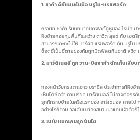
1. ชาก้า คีย์แมนรับมือ บรูโน-แรชฟอร์ด
กรานิท ชาก้า รับบทบาทมิดฟิลด์คู่หูของ โธมัส ป
ฝั่งซ้ายคอยคุมพื้นที่ระหว่าง ดาวิด ลุยซ์ กับ เซด
สามารถเกะกะไม่ให้ มาร์คัส แรชฟอร์ด กับ บรูโน แฟ
ช็อตชี้เป็นชี้ตายของทีมถูกมิดฟิลด์ทีมชาติ สวิต เ
2. มาร์ติเนลลี ถูก วาน-บิสซาก้า ดักเก็บเงียบ
กองหน้าวัยกระเตาะชาว บราซิล ประจำการที่ฝั่ง
เห็นได้ชัดว่า กาเบรียล มาร์ติเนลลี ไม่อาจต่อก
รุกที่กราบซ้ายในครึ่งแรกของ อาร์เซนอล หายไป ก
อย่างไรก็ตาม วิลเลียน ที่ลงสนามมาแทนเจ้าตัวก็
3. เปเป้ แบกเกมรุก ปืนโต