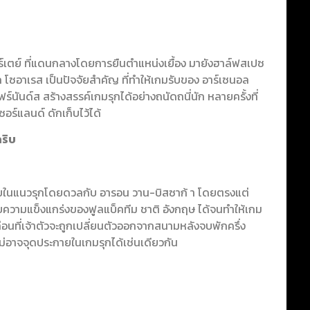
าร์เตย์ ที่แดนกลางโดยการยืนตำแหน่งเยื้อง มายังฮาล์ฟสเปซ
ริก โซอาเรส เป็นปัจจัยสำคัญ ที่ทำให้เกมรับของ อาร์เซนอล
ร์นันด์ส สร้างสรรค์เกมรุกได้อย่างถนัดถนี่นัก หลายครั้งที่
ซอร์แลนด์ ดักเก็บไว้ได้
กริบ
ซ้ายในแนวรุกโดยดวลกับ อารอน วาน-บิสซาก้ า โดยตรงแต่
รกับความแข็งแกร่งของฟูลแบ็คทีม ชาติ อังกฤษ ได้จนทำให้เกม
่อนที่เจ้าตัวจะถูกเปลี่ยนตัวออกจากสนามหลังจบพักครึ่ง
ไม่อาจจุดประกายในเกมรุกได้เช่นเดียวกัน