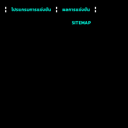
โปรแกรมการแข่งขัน
ผลการแข่งขัน
SITEMAP
จ๊า แมนฯ ยูไนเต็ด