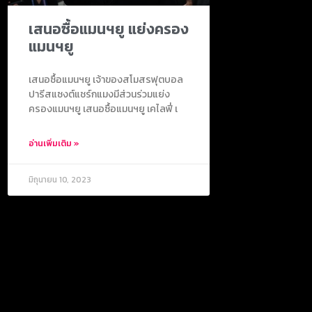
เสนอซื้อแมนฯยู แย่งครอง
แมนฯยู
เสนอซื้อแมนฯยู เจ้าของสโมสรฟุตบอล
ปารีสแซงต์แชร์กแมงมีส่วนร่วมแย่ง
ครองแมนฯยู เสนอซื้อแมนฯยู เคไลฟี่ เ
อ่านเพิ่มเติม »
มิถุนายน 10, 2023