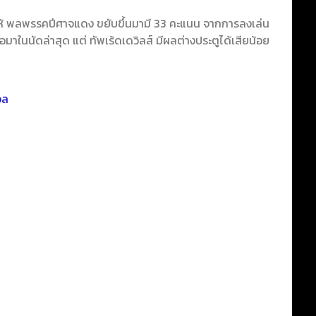
ำให้ พลพรรคปีศาจแดง ขยับขึ้นมามี 33 คะแนน จากการลงเล่น
สมอมาในนัดล่าสุด แต่ ทัพเร้ดเดวิลส์ มีผลต่างประตูได้เสียน้อย
อล