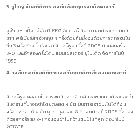
3. งูใหญ่ กับสถิติการเจอทีมอังกฤษรอบน็อคเอาท์
ยูฟ่า แชมเปี้ยนส์ลีก ปี 1992 อินเตอร์ มิลาน เคยต้องปะทะกับทีม
จาก พรีเมียร์ลีกอังกฤษ 4 ครั้งด้วยกันซึ่งจบด้วยการตกรอบไป
ถึง 3 ครั้งด้วยน้ำมือของ ลิเวอร์พูล เมื่อปี 2008 ด้วยสกอร์รวม
3-0 และอีกสองครั้งโดน แมนเชสเตอร์ ยูไนเต็ด จัดการในปี
1999
4. หงส์แดง กับสถิติการเจอทีมจากอิตาลีรอบน็อคเอาท์
ลิเวอร์พูล ผลงานในการพบทีมจากอิตาลีของพวกเขาต้องบอกว่า
มีแต่เกมที่น่าจดจำโดยตลอด 4 นัดเป็นการเอาชนะไปได้ถึง 3
ครั้งประกอบด้วยกับ ยูเวนตุส รอบ 8 ทีมสุดท้ายปี 2005 ที่จบลง
ด้วยสกอร์รวม 2-1 ก่อนจะเข้าไปคว้าแชมป์ในที่สุด ต่อมาในปี
2017/18