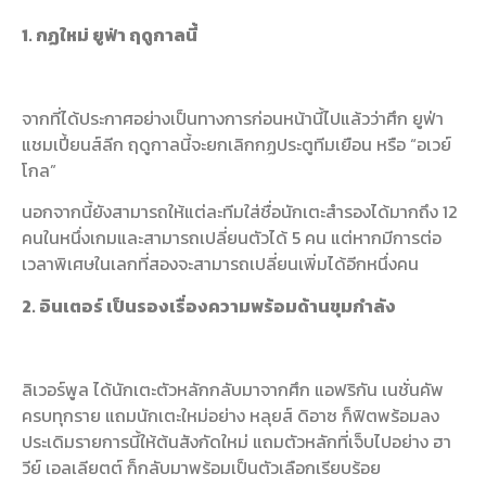
1. กฏใหม่ ยูฟ่า ฤดูกาลนี้
จากที่ได้ประกาศอย่างเป็นทางการก่อนหน้านี้ไปแล้วว่าศึก ยูฟ่า
แชมเปี้ยนส์ลีก ฤดูกาลนี้จะยกเลิกกฏประตูทีมเยือน หรือ “อเวย์
โกล”
นอกจากนี้ยังสามารถให้แต่ละทีมใส่ชื่อนักเตะสำรองได้มากถึง 12
คนในหนึ่งเกมและสามารถเปลี่ยนตัวได้ 5 คน แต่หากมีการต่อ
เวลาพิเศษในเลกที่สองจะสามารถเปลี่ยนเพิ่มได้อีกหนึ่งคน
2. อินเตอร์ เป็นรองเรื่องความพร้อมด้านขุมกำลัง
ลิเวอร์พูล ได้นักเตะตัวหลักกลับมาจากศึก แอฟริกัน เนชั่นคัพ
ครบทุกราย แถมนักเตะใหม่อย่าง หลุยส์ ดิอาซ ก็ฟิตพร้อมลง
ประเดิมรายการนี้ให้ต้นสังกัดใหม่ แถมตัวหลักที่เจ็บไปอย่าง ฮา
วีย์ เอลเลียตต์ ก็กลับมาพร้อมเป็นตัวเลือกเรียบร้อย