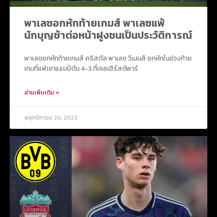
พาเลซอกหักท้ายเกมส์ พาเลซแพ้
นักบุญช้าต่อหน้าฝูงชนเป็นประวัติการณ์
พาเลซอกหักท้ายเกมส์ คริสตัล พาเลซ วีเมนส์ อกหักในช่วงท้าย
เกมที่แพ้เซาแธมป์ตัน 4-3 ที่เซลเฮิร์สต์พาร์
อ่านเพิ่มเติม »
พฤศจิกายน 20, 2023