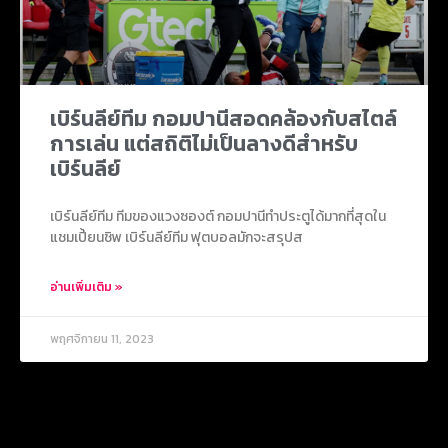
เบิร์นลีย์ทีม กอมปานีสอดคล้องกับสไตล์
การเล่น แต่สถิติไม่เป็นลางดีสำหรับ
เบิร์นลีย์
เบิร์นลีย์ทีม ทีมของแวงซองต์ กอมปานีทำประตูได้มากที่สุดใน
แชมเปี้ยนชิพ เบิร์นลีย์ทีม ฟุตบอลมักจะสรุปส
อ่านเพิ่มเติม »
พฤศจิกายน 11, 2023