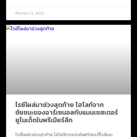
กันยายน 22, 2023
ไรซ์โผล่มาช่วงสุดท้าย ไฮไลท์จาก
ชัยชนะของอาร์เซนอลกับแมนเชสเตอร์
ยูไนเต็ดในพรีเมียร์ลีก
ไรซ์โผล่มาช่วงสุดท้าย ไฮไลท์การแข่งขันฟรีขณะที่ไรซ์และ