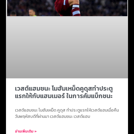
เวสต์แฮมชนะ โมฮัมเหม็ดคูดุสทําประตู
แรกให้กับแฮมเมอร์ ในการคัมแบ็กชนะ
เวสต์แฮมชนะ โมฮัมเหม็ด คูดุส ทําประตูแรกให้เวสต์แฮมเมื่อคืน
วันพฤหัสบดีที่ผ่านมา เวสต์แฮมชนะ เวสต์แฮม
อ่านเพิ่มเติม »