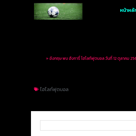
หน้าหลั
Home
»
อังกฤษ พบ ฮังการี่ ไฮไลท์ฟุตบอล วันที่ 12 ตุลาคม 25
อังกฤษ พบ ฮังการี่ 
ไฮไลท์ฟุตบอล