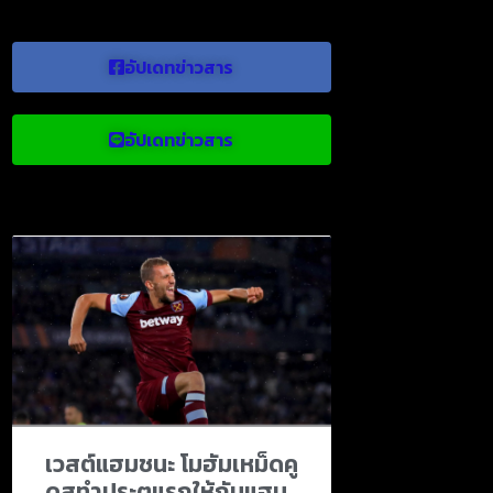
อัปเดทข่าวสาร
อัปเดทข่าวสาร
ข่าวบอลน่าสนใจ
เวสต์แฮมชนะ โมฮัมเหม็ดคู
ดุสทําประตูแรกให้กับแฮม