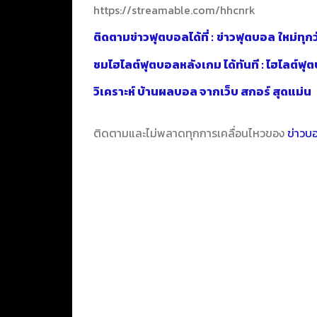
https://streamable.com/hhcnrk
ติดตามข่าวฟุตบอลได้ที่ :
ข่าวฟุตบอล
ใหม่ทุก
ชมไฮไลต์ฟุตบอลหลังเกม ได้ทันที :
ไฮไลต์ฟุ
วิเคราะห์ บ้านผลบอล จากเว็บ สกอร์ สุดแม่น
ติดตามและไม่พลาดทุกการเคลื่อนไหวของ
ข่าวบ