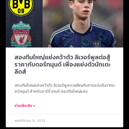
สองทีมใหญ่แย่งคว้าตัว ลิเวอร์พูลต่อสู้
ราคากับดอร์ทมุนด์ เพื่องแย่งตัวนักเตะ
ลีดส์
สองทีมใหญ่แย่งคว้าตัว ลิเวอร์พูลจะเผชิญกับการแข่งขันจากด
อร์ทมุนด์ สำหรับอาร์ชี่ เกรย์ สองทีมใหญ่แย่ง
อ่านเพิ่มเติม »
พฤศจิกายน 15, 2023