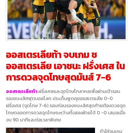
ออสเตรเลียท้า จบเกม ช
ออสเตรเลีย เอาชนะ ฝรั่งเศส ใน
การดวลจุดโทษสุดมันส์ 7-6
ออสเตรเลียท้า
ฝรั่งเศสและจุดโทษโกลาหลเพื่อผ่านเข้ารอบ
รองชนะเลิศฟุตบอลโลก ประเด็นพูดคุยออสเตรเลีย 0-0
ฝรั่งเศส (จุดโทษ 7-6) รอบก่อนรองชนะเลิศสุดท้ายต้องดวลจุด
โทษตลอดการดวลจุดโทษระหว่างทั้งสองฝ่ายได้ 0 -0 เสมอเมื่อ
จบ 90 นาทีและต่อเวลาพิเศษ
ทำให้จบเกม