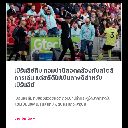
เบิร์นลีย์ทีม กอมปานีสอดคล้องกับสไตล์
การเล่น แต่สถิติไม่เป็นลางดีสำหรับ
เบิร์นลีย์
เบิร์นลีย์ทีม ทีมของแวงซองต์ กอมปานีทำประตูได้มากที่สุดใน
แชมเปี้ยนชิพ เบิร์นลีย์ทีม ฟุตบอลมักจะสรุปส
อ่านเพิ่มเติม »