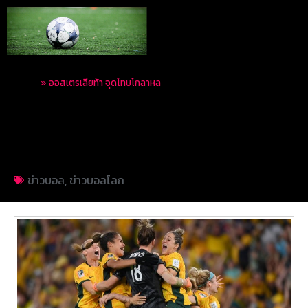
Home
»
ออสเตรเลียท้า จุดโทษโกลาหล
ออสเตรเลียท้า จุดโทษ
โกลาหล
ข่าวบอล
,
ข่าวบอลโลก