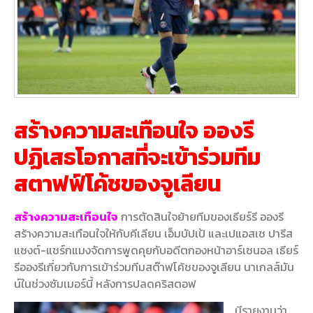
สร้างความสะเทือนใจ อองรี
ปฏิเสธโอกาสที่จะเข้าร่วมทีม
สตาฟฟ์โค้ชของจูเลียน
สร้างความสะเทือนใจ
การตัดสินใจย้ายทีมของเธียร์รี อองรี
สร้างความสะเทือนใจให้กับคีเลียน เอ็มบัปเป้ และเปแอสเช ปารีส
แซงต์-แชร์กแมงจัดการพูดคุยกับอดีตกองหน้าอาร์เซนอล เธียร์
รีอองรีเกี่ยวกับการเข้าร่วมทีมสต๊าฟโค้ชของจูเลียน นาเกลส์มัน
น์ในช่วงซัมเมอร์นี้ หลังการปลดคริสตอฟ
มีรายงานว่า