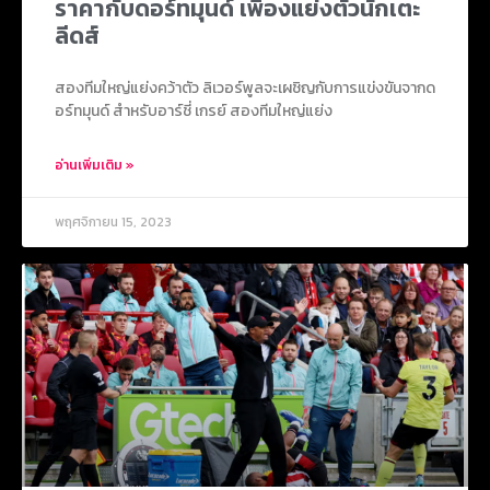
ราคากับดอร์ทมุนด์ เพื่องแย่งตัวนักเตะ
ลีดส์
สองทีมใหญ่แย่งคว้าตัว ลิเวอร์พูลจะเผชิญกับการแข่งขันจากด
อร์ทมุนด์ สำหรับอาร์ชี่ เกรย์ สองทีมใหญ่แย่ง
อ่านเพิ่มเติม »
พฤศจิกายน 15, 2023