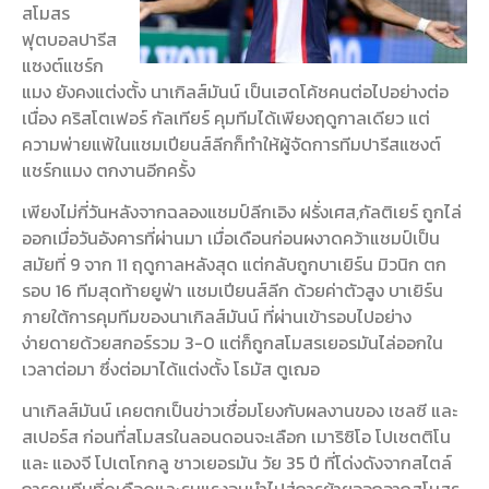
สโมสร
ฟุตบอลปารีส
แซงต์แชร์ก
แมง ยังคงแต่งตั้ง นาเกิลส์มันน์ เป็นเฮดโค้ชคนต่อไปอย่างต่อ
เนื่อง คริสโตเฟอร์ กัลเทียร์ คุมทีมได้เพียงฤดูกาลเดียว แต่
ความพ่ายแพ้ในแชมเปียนส์ลีกก็ทำให้ผู้จัดการทีมปารีสแซงต์
แชร์กแมง ตกงานอีกครั้ง
เพียงไม่กี่วันหลังจากฉลองแชมป์ลีกเอิง ฝรั่งเศส,กัลติเยร์ ถูกไล่
ออกเมื่อวันอังคารที่ผ่านมา เมื่อเดือนก่อนผงาดคว้าแชมป์เป็น
สมัยที่ 9 จาก 11 ฤดูกาลหลังสุด แต่กลับถูกบาเยิร์น มิวนิก ตก
รอบ 16 ทีมสุดท้ายยูฟ่า แชมเปียนส์ลีก ด้วยค่าตัวสูง
บาเยิร์น
ภายใต้การคุมทีมของนาเกิลส์มันน์ ที่ผ่านเข้ารอบไปอย่าง
ง่ายดายด้วยสกอร์รวม 3-0 แต่ก็ถูกสโมสรเยอรมันไล่ออกใน
เวลาต่อมา ซึ่งต่อมาได้แต่งตั้ง โธมัส ตูเฌอ
นาเกิลส์มันน์ เคยตกเป็นข่าวเชื่อมโยงกับผลงานของ เชลซี และ
สเปอร์ส ก่อนที่สโมสรในลอนดอนจะเลือก เมาริซิโอ โปเชตติโน
และ แองจี โปเตโกกลู ชาวเยอรมัน วัย 35 ปี ที่โด่งดังจากสไตล์