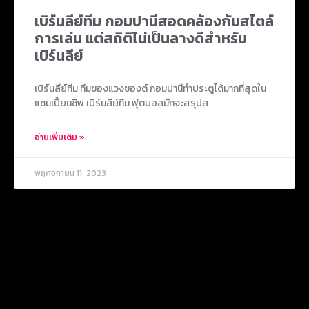
เบิร์นลีย์ทีม กอมปานีสอดคล้องกับสไตล์
การเล่น แต่สถิติไม่เป็นลางดีสำหรับ
เบิร์นลีย์
เบิร์นลีย์ทีม ทีมของแวงซองต์ กอมปานีทำประตูได้มากที่สุดใน
แชมเปี้ยนชิพ เบิร์นลีย์ทีม ฟุตบอลมักจะสรุปส
อ่านเพิ่มเติม »
พฤศจิกายน 11, 2023
ข่าวยอดนิยม