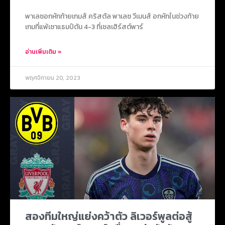
พาเลซอกหักท้ายเกมส์ คริสตัล พาเลซ วีเมนส์ อกหักในช่วงท้าย
เกมที่แพ้เซาแธมป์ตัน 4-3 ที่เซลเฮิร์สต์พาร์
อ่านเพิ่มเติม »
พฤศจิกายน 20, 2023
สองทีมใหญ่แย่งคว้าตัว ลิเวอร์พูลต่อสู้