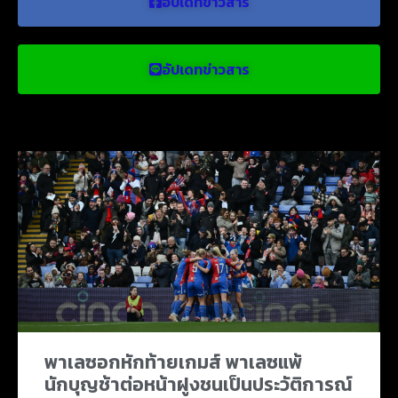
อัปเดทข่าวสาร
อัปเดทข่าวสาร
ข่าวบอลน่าสนใจ
พาเลซอกหักท้ายเกมส์ พาเลซแพ้
นักบุญช้าต่อหน้าฝูงชนเป็นประวัติการณ์