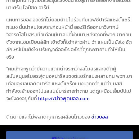
การคุมทีมที่ดุเดือดและรุนแรงจนนำไปสู่การย้ายออกจากสโมสร
บาเยิร์น ไลป์ซิก อาร์บี
แผนการของ อองรีที่ไม่ยอมย้ายไปร่วมทีมเอฟซีปารีสแซงต์แชร์
กแมง นั้นน่าสนใจเพราะก่อนหน้านี้ อองรีได้ออกมาวิพากษ์
วิจารณ์สโมสร เมื่อเดือนมีนาคมที่ผ่านมา,หลังจากที่พวกเขาถอน
ตัวจากแชมเปียนส์ลีก เจ้าตัวก็ได้กล่าวผ่าน ว่า แผนเป็นยังไง อัต
ลักษณ์เป็นยังไง ปรัชญาคืออะไร อะไรที่คุณพยายามทำให้เป็น
จริง
“ผมมักจะพูดว่ามีความแตกต่างระหว่างสโมสรและอดีตผู้
สนับสนุนสโมสรฟุตบอลปารีสแซงต์แชร์กแมงหลายคน พวกเขา
เกือบจะชอบอดีตปารีส แซงต์แชร์กแมงมากกว่า แม้ว่าเมสซี
กำลังจะย้ายออกไปและเนย์มาร์อาจทำตาม แต่ดูเหมือนเอ็มบัปเป
จะยังคงอยู่กับที่
https://ข่าวฟุตบอล.com
ติดตามและไม่พลาดทุกการเคลื่อนไหวของ
ข่าวบอล