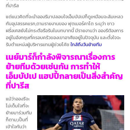
ที่ปารีส
แต่แนวคิดที่จะนำอองรีมาปลอบใจเอ็มบัปเปก็ดูเหมือนจะล้มเหลว
กับอุปสรรคแรก,ตามรายงานของ ฟุตเมอร์คาโต ระบุว่า ชาว
ฝรั่งเศสยังไม่กระตือรือร้นในบทบาทนี้ มีรายงานว่า อองรีต้องการ
อยู่ในอังกฤษที่ครอบครัวของเขาอาศัยอยู่ในปัจจุบัน และตั้งใจจะ
รับตำแหน่งผู้บริหารแทนผู้ช่วยโค้ช
ใกล้ถึงวันย้ายทีม
เนย์มาร์ก็กำลังพิจารณาเรื่องการ
ย้ายทีมด้วยเช่นกัน การทำให้
เอ็มบัปเป แฮปปี้กลายเป็นสิ่งสำคัญ
ที่ปารีส
แม้ว่าอองรีจะ
ไม่เต็มใจที่จะ
ย้ายมาร่วมทีม
ก็ตาม,เป็นที่
เข้าใจกันว่า