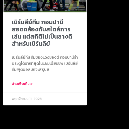
เบิร์นลีย์ทีม กอมปานี
สอดคล้องกับสไตล์การ
เล่น แต่สถิติไม่เป็นลางดี
สำหรับเบิร์นลีย์
เบิร์นลีย์ทีม ทีมของแวงซองต์ กอมปานีทำ
ประตูได้มากที่สุดในแชมเปี้ยนชิพ เบิร์นลีย์
ทีม ฟุตบอลมักจะสรุปส
อ่านเพิ่มเติม »
พฤศจิกายน 11, 2023