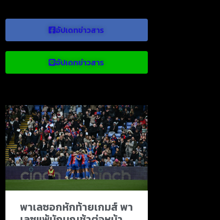
อัปเดทข่าวสาร
อัปเดทข่าวสาร
ข่าวบอลน่าสนใจ
พาเลซอกหักท้ายเกมส์ พา
เลซแพ้นักบุญช้าต่อหน้า