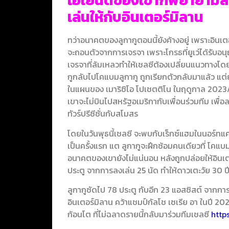
เอเย่นต์ของเขาก็พยายามสร
เล่นให้กับอินเตอร์มิลาน
ทว่าอนาคตของลูกากูตอนนี้ยังค้างอยู่ เพราะอินเตอ
จะถอนตัวจากการเจรจา เพราะโกรธที่ยูเว่ได้รับอ
เจรจาที่ล้มเหลวทำให้เชลซีต้องเปลี่ยนแนวทางโด
กูกลับไปโคแบม
ลูกากู ถูกเรียกตัวกลับมาแล้ว แต่ยั
ในแผนของ เมาริซิโอ โปเชตติโน ในฤดูกาล 2023/2
เขาจะไม่บินไปสหรัฐอเมริกากับเพื่อนร่วมทีม เพื่อ
ทัวร์ปรีซีซั่นกับสโมสร
โดยในวันพุธนี้เชลซี จะพบกับเร็กซ์แฮมในนอร์ทแ
เป็นครั้งแรก แต ลูกากูจะฝึกซ้อมคนเดียวที่ โคแบ
อนาคตของเขายังไม่แน่นอน หลังถูกปล่อยให้อินเต
ประตู จากการลงเล่น 25 นัด ทำให้ดาวเตะวัย 30 ปีรา
ลูกากูซัดไป 78 ประตู กับอีก 23 แอสซิสต์ จากการล
อินเตอร์มิลาน คว้าแชมป์กัลโช เซเรีย อา ในปี 2
ก้อนโต ที่ไม่ฉลาดรายนี้กลับมาร่วมทีมเชลซี
http