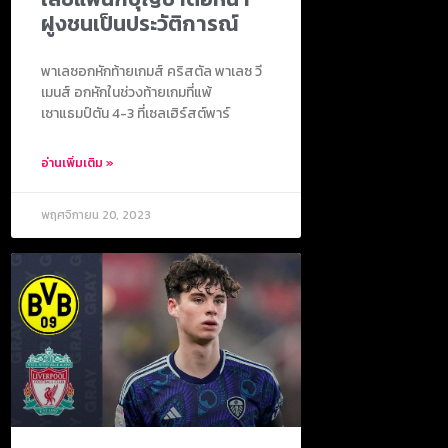
ฝูงชนเป็นประวัติการณ์
พาเลซอกหักท้ายเกมส์ คริสตัล พาเลซ วี
เมนส์ อกหักในช่วงท้ายเกมที่แพ้
เซาแธมป์ตัน 4-3 ที่เซลเฮิร์สต์พาร์
อ่านเพิ่มเติม »
พฤศจิกายน 20, 2023