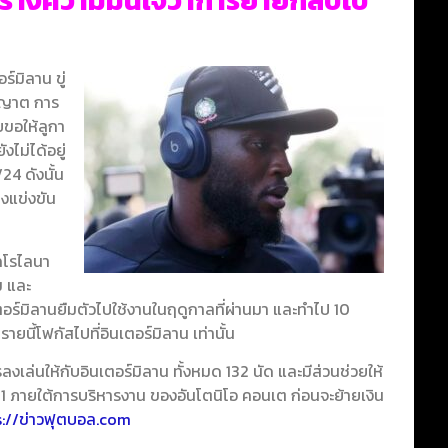
้างความมั่นใจว่าการย้ายกลับไป
ร์มิลาน ขู่
นุญาต การ
ยขอให้ลูกา
งไม่ได้อยู่
4 ดังนั้น
ลงแข่งขัน
คโรไลนา
ม และ
อร์มิลานยืมตัวไปใช้งานในฤดูกาลที่ผ่านมา และทำไป 10
ยนี้โฟกัสไปที่อินเตอร์มิลาน เท่านั้น
งเล่นให้กับอินเตอร์มิลาน ทั้งหมด 132 นัด และมีส่วนช่วยให้
021 ภายใต้การบริหารงาน ของอันโตนิโอ คอนเต ก่อนจะย้ายเงิน
s://ข่าวฟุตบอล.com