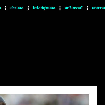
ก
ข่าวบอล
ไฮไลท์ฟุตบอล
บทวิเคราะห์
บทความ
ูดคุยกับโปเชตติโน