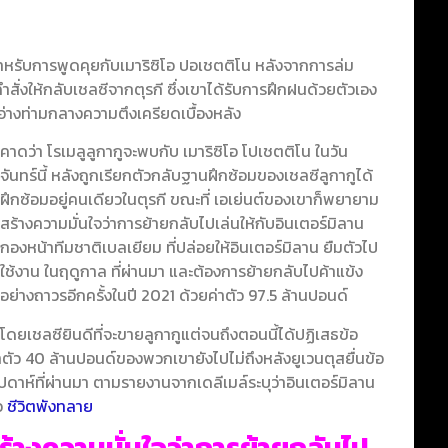
สำหรับการพูดคุยกับเมาริซิโอ ปอเชตติโน หลังจากการล่ม
ั่งให้กลับเชลซีจากตุรกี ซึ่งเขาได้รับการฝึกฝนด้วยตัวเอง
อ่างท่ามกลางความตึงเครียดเบื้องหลัง
คาดว่า โรเมลูลูกากูจะพบกับ เมาริซิโอ โปเชตติโน ในวัน
จันทร์นี้ หลังถูกเรียกตัวกลับฐานฝึกซ้อมของเชลซี
ลูกากูได้
ฝึกซ้อมอยู่คนเดียวในตุรกี ขณะที่ เอเย่นต์ของเขาก็พยายาม
สร้างความมั่นใจว่าการย้ายกลับไปเล่นให้กับอินเตอร์มิลาน
กองหน้าทีมชาติเบลเยียม ที่ปล่อยให้อินเตอร์มิลาน ยืมตัวไป
ใช้งาน ในฤดูกาล ที่ผ่านมา และต้องการย้ายกลับไปค้าแข้ง
อย่างถาวรอีกครั้งในปี 2021 ด้วยค่าตัว 97.5 ล้านปอนด์
โดยเชลซียินดีที่จะขายลูกากูแต่จนถึงตอนนี้ได้ปฏิเสธข้อ
าตัว 40 ล้านปอนด์ของพวกเขายังไปไม่ถึงหลังยูเวนตุสยื่นข้อ
ปดาห์ที่ผ่านมา ตามรายงานจากเดลีเมล์ระบุว่าอินเตอร์มิลาน
ัว
ชีวิตพังทลาย