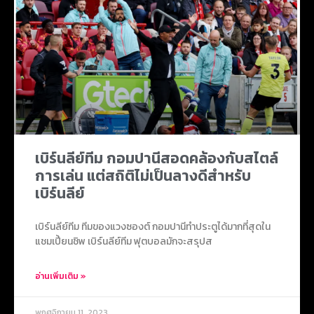
เบิร์นลีย์ทีม กอมปานีสอดคล้องกับสไตล์
การเล่น แต่สถิติไม่เป็นลางดีสำหรับ
เบิร์นลีย์
เบิร์นลีย์ทีม ทีมของแวงซองต์ กอมปานีทำประตูได้มากที่สุดใน
แชมเปี้ยนชิพ เบิร์นลีย์ทีม ฟุตบอลมักจะสรุปส
อ่านเพิ่มเติม »
พฤศจิกายน 11, 2023