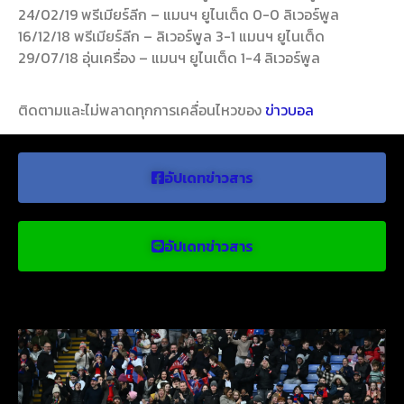
24/02/19 พรีเมียร์ลีก – แมนฯ ยูไนเต็ด 0-0 ลิเวอร์พูล
16/12/18 พรีเมียร์ลีก – ลิเวอร์พูล 3-1 แมนฯ ยูไนเต็ด
29/07/18 อุ่นเครื่อง – แมนฯ ยูไนเต็ด 1-4 ลิเวอร์พูล
ติดตามและไม่พลาดทุกการเคลื่อนไหวของ
ข่าวบอล
อัปเดทข่าวสาร
อัปเดทข่าวสาร
ข่าวบอลน่าสนใจ