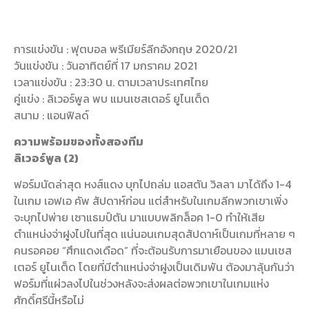
การแข่งขัน : ฟุตบอล พรีเมียร์ลีกอังกฤษ 2020/21
วันแข่งขัน : วันอาทิตย์ที่ 17 มกราคม 2021
เวลาแข่งขัน : 23:30 น. ตามเวลาประเทศไทย
คู่แข่ง : ลิเวอร์พูล พบ แมนเชสเตอร์ ยูไนเต็ด
สนาม : แอนฟิลด์
ความพร้อมของทั้งสองทีม
ลิเวอร์พูล (2)
ฟอร์มนัดล่าสุด หงส์แดง บุกไปถล่ม แอสตัน วิลลา มาได้ถึง 1-4
ในเกม เอฟเอ คัพ สัปดาห์ก่อน แต่สำหรับในเกมลีกพวกเขาเพิ่ง
จะบุกไปพ่าย เซาแธมป์ตัน มาแบบพลิกล็อค 1-0 ทำให้เสีย
ตำแหน่งจ่าฝูงไปในที่สุด แน่นอนเกมสุดสัปดาห์เป็นเกมที่หลาย ๆ
คนรอคอย “ศึกแดงเดือด” ที่จะต้อนรับการมาเยือนของ แมนเชส
เตอร์ ยูไนเต็ด โดยที่มีตำแหน่งจ่าฝูงเป็นเดิมพัน ต้องมาลุ้นกันว่า
ฟอร์มที่แผ่วลงไปในช่วงหลังจะส่งผลต่อพวกเขาในเกมแห่ง
ศักดิ์ศรีนี้หรือไม่