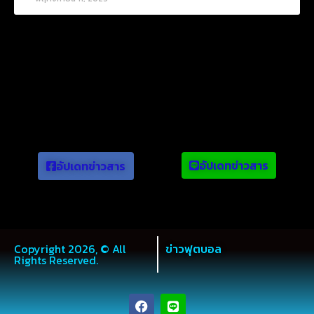
ข่าวยอดนิยม
อัปเดทข่าวสาร
อัปเดทข่าวสาร
Copyright 2026, © All
ข่าวฟุตบอล
Rights Reserved.