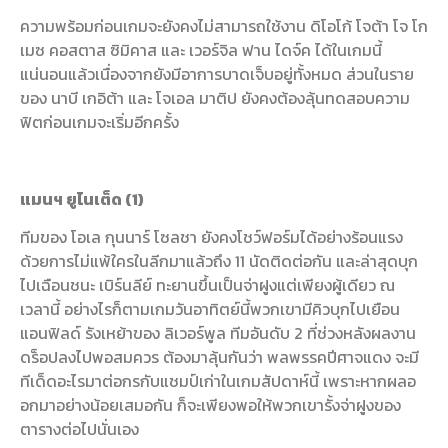
ความพร้อมก่อนเกมจะยังคงไม่สามารถใช้งาน ดิโอโก้ โจต้า โจ โก
เมซ คอสตาส ซิมิคาส และ เวอร์จิล ฟาน ไดจ์ค ได้ในเกมนี้
แน่นอนแล้วเนื่องจากยังมีอาการบาดเจ็บอยู่ทั้งหมด ส่วนในราย
ของ นาบี เกอิต้า และ โจเอล มาติป ยังคงต้องลุ้นทดสอบความ
ฟิตก่อนเกมจะเริ่มอีกครั้ง
แมนฯ ยูไนเต็ด (1)
ทีมของ โอเล กุนนาร์ โซลชา ยังคงโชว์ฟอร์มได้อย่างร้อนแรง
ด้วยการไม่แพ้ใครในลีกมาแล้วถึง 11 นัดติดต่อกัน และล่าสุดบุก
ไปเฉือนชนะ เบิร์นลีย์ ทะยานขึ้นเป็นจ่าฝูงแต่เพียงผู้เดียว ณ
เวลานี้ อย่างไรก็ตามเกมวันอาทิตย์นี้พวกเขามีคิวบุกไปเยือน
แอนฟิลด์ รังเหย้าของ ลิเวอร์พูล ทีมอันดับ 2 ที่ช่วงหลังผลงาน
ดร็อปลงไปพอสมควร ต้องมาลุ้นกันว่า พลพรรคปีศาจแดง จะมี
ทีเด็ดอะไรมาต่อกรกับแชมป์เก่าในเกมสัปดาห์นี้ เพราะหากผลอ
อกมาอย่างน้อยเสมอกัน ก็จะเพียงพอให้พวกเขารั้งจ่าฝูงของ
ตารางต่อไปนั่นเอง