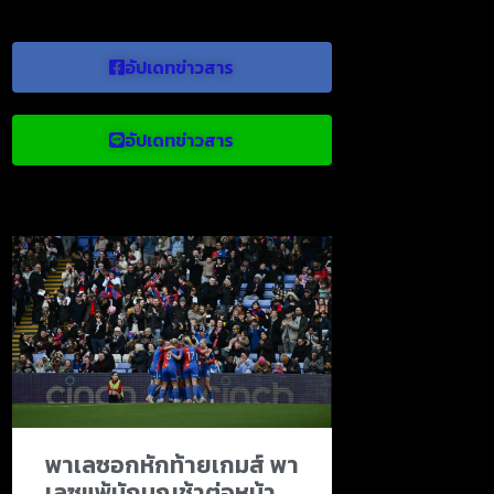
อัปเดทข่าวสาร
อัปเดทข่าวสาร
ข่าวบอลน่าสนใจ
พาเลซอกหักท้ายเกมส์ พา
เลซแพ้นักบุญช้าต่อหน้า