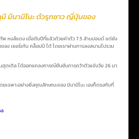
ิ มินามิโนะ ตัวรุกชาว ญี่ปุ่นของ
ทัพ หงส์แดง เมื่อต้นปีที่แล้วด้วยค่าตัว 7.5 ล้านปอนด์ แต่ยัง
ริงของ เยอร์เก้น คล็อปป์ ได้ โดยเขาผ่านการลงสนามไปรวม
ซนฮุตเติล ได้ออกแถลงการณ์ยืนยันการคว้าตัวแข้งวัย 26 มา
โดยเฉพาะอย่างยิ่งคุณลักษณะของ มินามิโนะ เองก็ตรงกับที่
อล