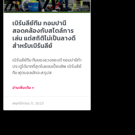
เบิร์นลีย์ทีม กอมปานี
สอดคล้องกับสไตล์การ
เล่น แต่สถิติไม่เป็นลางดี
สำหรับเบิร์นลีย์
เบิร์นลีย์ทีม ทีมของแวงซองต์ กอมปานีทำ
ประตูได้มากที่สุดในแชมเปี้ยนชิพ เบิร์นลีย์
ทีม ฟุตบอลมักจะสรุปส
อ่านเพิ่มเติม »
พฤศจิกายน 11, 2023