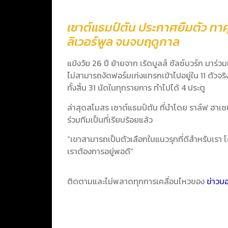
เซาต์แธมป์ตัน ประกาศยืมตัว ทาคุม
ลิเวอร์พูล จนจบฤดูกาล
แข้งวัย 26 ปี ย้ายจาก เร้ดบูลส์ ซัลซ์บวร์ก มาร่วม
ไม่สามารถงัดฟอร์มเก่งแทรกเข้าไปอยู่ใน 11 ตัวจ
ทั้งสิ้น 31 นัดในทุกรายการ ทำไปได้ 4 ประตู
ล่าสุดสโมสร เซาต์แธมป์ตัน ที่นำโดย ราล์ฟ ฮาเ
ร่วมทีมเป็นที่เรียบร้อยแล้ว
“เขาสามารถเป็นตัวเลือกในแนวรุกที่ดีสำหรับเรา 
เราต้องการอยู่พอดี”
ติดตามและไม่พลาดทุกการเคลื่อนไหวของ
ข่าวบ