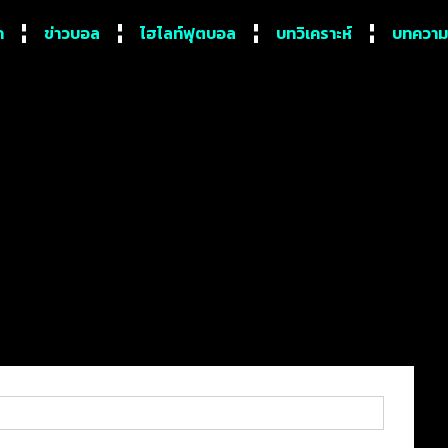
ก
ข่าวบอล
ไฮไลท์ฟุตบอล
บทวิเคราะห์
บทความ
โนะ เก็บเวลกับ เซาต์แธมป์ตัน