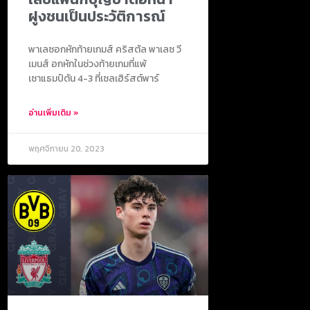
ฝูงชนเป็นประวัติการณ์
พาเลซอกหักท้ายเกมส์ คริสตัล พาเลซ วี
เมนส์ อกหักในช่วงท้ายเกมที่แพ้
เซาแธมป์ตัน 4-3 ที่เซลเฮิร์สต์พาร์
อ่านเพิ่มเติม »
พฤศจิกายน 20, 2023