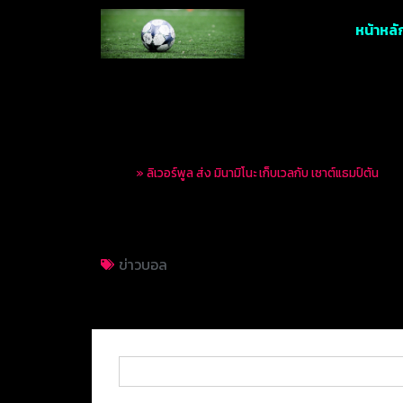
หน้าหลั
Home
»
ลิเวอร์พูล ส่ง มินามิโนะ เก็บเวลกับ เซาต์แธมป์ตัน
ลิเวอร์พูล ส่ง มินามิ
ข่าวบอล