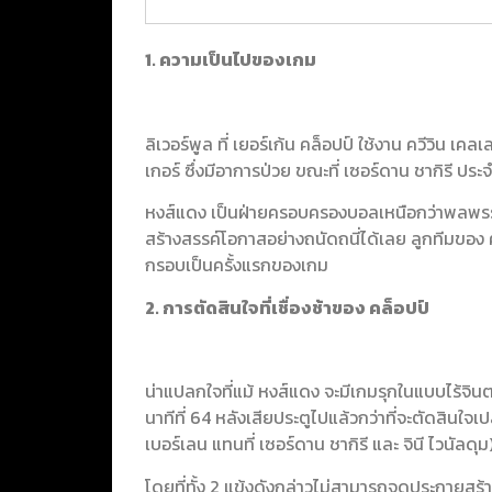
1. ความเป็นไปของเกม
ลิเวอร์พูล ที่ เยอร์เก้น คล็อปป์ ใช้งาน ควีวิน เ
เกอร์ ซึ่งมีอาการป่วย ขณะที่ เซอร์ดาน ชากิรี ประจำ
หงส์แดง เป็นฝ่ายครอบครองบอลเหนือกว่าพลพรร
สร้างสรรค์โอกาสอย่างถนัดถนี่ได้เลย ลูกทีมของ ค
กรอบเป็นครั้งแรกของเกม
2. การตัดสินใจที่เชื่องช้าของ คล็อปป์
น่าแปลกใจที่แม้ หงส์แดง จะมีเกมรุกในแบบไร้จินต
นาทีที่ 64 หลังเสียประตูไปแล้วกว่าที่จะตัดสินใจเป
เบอร์เลน แทนที่ เซอร์ดาน ชากิรี และ จินี ไวนัลดุม
โดยที่ทั้ง 2 แข้งดังกล่าวไม่สามารถจุดประกายสร้