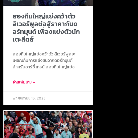
สองทีมใหญ่แย่งคว้าตัว
ลิเวอร์พูลต่อสู้ราคากับด
อร์ทมุนด์ เพื่องแย่งตัวนัก
เตะลีดส์
สองทีมใหญ่แย่งคว้าตัว ลิเวอร์พูลจะ
เผชิญกับการแข่งขันจากดอร์ทมุนด์
สำหรับอาร์ชี่ เกรย์ สองทีมใหญ่แย่ง
อ่านเพิ่มเติม »
พฤศจิกายน 15, 2023