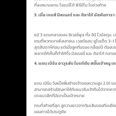
ที่ลงสนามแทน โรแบร์โต้ ฟิร์มิโน ในช่วงท้าย
3. เมื่อ เจมส์ มิลเนอร์ และ ติอาโก้ อัลคันทา
แม้ 3 แดนกลางของ ลิเวอร์พูล ทั้ง จินี ไวนัลดุม, เ
เกมที่พวกเขาเพิ่งเอาชนะ เวสต์แฮม ยูไนเต็ด 3-1
สุดสัปดาห์ก่อน แต่เมื่อลูกทีมของ คล็อปป์ ต้องเจอ
พลาดให้เห็นก็ทำให้ทั้ง มิลเนอร์ และ ติอาโก้ กล
4. แดน เบิร์น อาวุธลับ ไบรท์ตัน สตั๊นเจ้าหนู เ
แดน เบิร์น วิงแบ็คฝั่งซ้ายเจ้าของความสูง 2.01
สามารถสร้างปัญหาให้กับแนวรับเจ้าถิ่นได้จากควา
เตะแนวลึกที่มีเขาเป็นเป้าหมาย
กระทั่งท้ายที่สุด ลูกวางยาวจากริมเส้นของทีมเยือ
ของการได้ประตูชัย