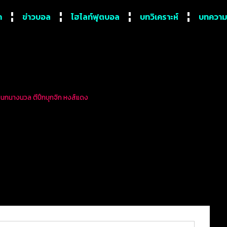
ก
ข่าวบอล
ไฮไลท์ฟุตบอล
บทวิเคราะห์
บทความ
กม นกนางนวล ตีปีกบุกจิก หงส์แดง
าน 2 นัดติด 5 ประเด็นร้อน