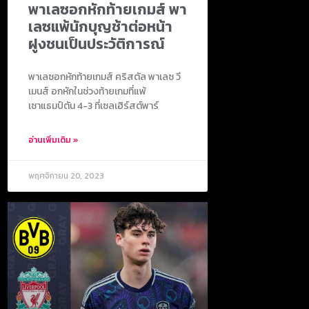
พาเลซอกหักท้ายเกมส์ พา
เลซแพ้นักบุญช้าต่อหน้า
ฝูงชนเป็นประวัติการณ์
พาเลซอกหักท้ายเกมส์ คริสตัล พาเลซ วี
เมนส์ อกหักในช่วงท้ายเกมที่แพ้
เซาแธมป์ตัน 4-3 ที่เซลเฮิร์สต์พาร์
อ่านเพิ่มเติม »
พฤศจิกายน 20, 2023