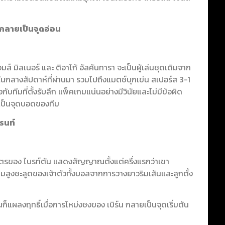
รา กลายเป็นจุดอ่อน
จมส์ มิลเนอร์ และ ติอาโก้ อัลคันทารา จะเป็นผู้เล่นชุดเดิมจาก
 ในกลางสัปดาห์ที่ผ่านมา รวมไปถึงแมตช์บุกเข่น สเปอร์ส 3-1
กับทีมที่ตั้งรับลึก แพ็คเกมแน่นอย่างมีวินัยและไม่มีข้อผิด
ายเป็นจุดบอดของทีม
ทรนท์
 เมตรของ ไบรท์ตัน แสดงสัญญาณตั้งแต่ครึ่งแรกว่าเขา
มสูงชะลูดของเจ้าตัวทั้งบอลจากการวางยาวริมเส้นและลูกตั้ง
นก็แผลงฤทธิ์เมื่อการโหม่งชงของ เบิร์น กลายเป็นจุดเริ่มต้น