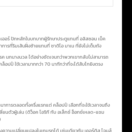
คลเลเออร์ ปักหลักในบทบาทผู้รักษาประตูแทนที่ อลิสซอน เบ็ค
การที่ริมเส้นฝั่งซ้ายแทนที่ ซาดิโอ มาเน ที่ยังไม่เต็มถัง
ค นกนางนวล ได้อย่างชัดเจนทว่าพวกเขากลับไม่สามารถ
ล็อปป์ ใช้เวลามากกว่า 70 นาทีกว่าที่จะได้สับไกยิงตรง
นาการตลอดทั้งครึ่งแรกแต่ คล็อปป์ เลือกที่จะใช้เวลาจนถึง
ลี่ยนตัวผู้เล่น (ดิว็อค โอริกี กับ อเล็กซ์ อ็อกซ์เหลด-แชม
)
างความเปลี่ยนแปลงในเกมรุกได้ เช่นเดียวกับ เคอร์ติส โจนส์