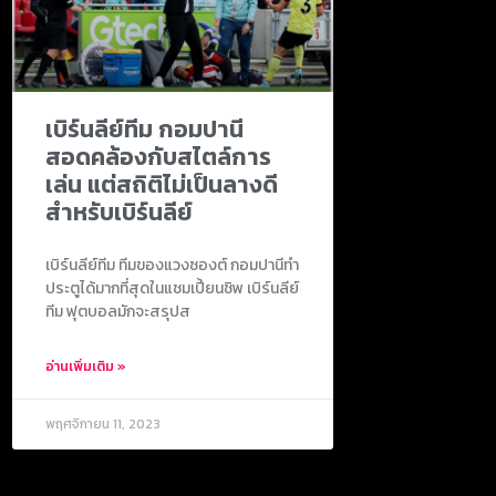
เบิร์นลีย์ทีม กอมปานี
สอดคล้องกับสไตล์การ
เล่น แต่สถิติไม่เป็นลางดี
สำหรับเบิร์นลีย์
เบิร์นลีย์ทีม ทีมของแวงซองต์ กอมปานีทำ
ประตูได้มากที่สุดในแชมเปี้ยนชิพ เบิร์นลีย์
ทีม ฟุตบอลมักจะสรุปส
อ่านเพิ่มเติม »
พฤศจิกายน 11, 2023