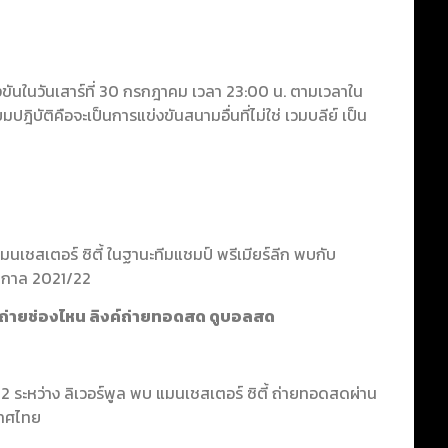
งขันในวันเสาร์ที่ 30 กรกฎาคม เวลา 23:00 น. ตามเวลาใน
ิบัติคือจะเป็นการแข่งขันสนามอื่นที่ไม่ใช่ เวมบลีย์ เป็น
มนเชสเตอร์ ซิตี้ ในฐานะทีมแชมป์ พรีเมียร์ลีก พบกับ
ดูกาล 2021/22
022 ถ่ายช่องไหน ลิงค์ถ่ายทอดสด ดูบอลสด
 ระหว่าง ลิเวอร์พูล พบ แมนเชสเตอร์ ซิตี้ ถ่ายทอดสดผ่าน
เทศไทย