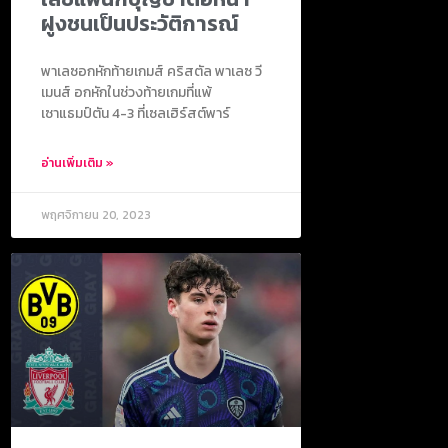
ฝูงชนเป็นประวัติการณ์
พาเลซอกหักท้ายเกมส์ คริสตัล พาเลซ วี
เมนส์ อกหักในช่วงท้ายเกมที่แพ้
เซาแธมป์ตัน 4-3 ที่เซลเฮิร์สต์พาร์
อ่านเพิ่มเติม »
พฤศจิกายน 20, 2023