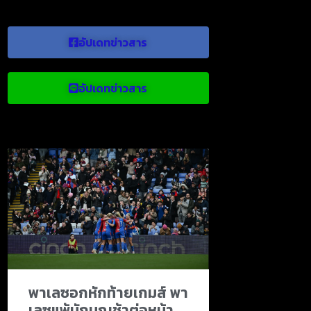
อัปเดทข่าวสาร
อัปเดทข่าวสาร
ข่าวบอลน่าสนใจ
พาเลซอกหักท้ายเกมส์ พา
เลซแพ้นักบุญช้าต่อหน้า