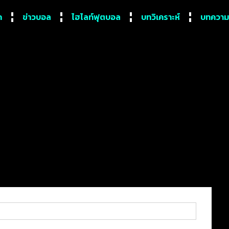
ก
ข่าวบอล
ไฮไลท์ฟุตบอล
บทวิเคราะห์
บทความ
ตี้ คอมมูนิตี้ ชิลด์ 2022