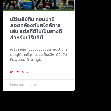
เบิร์นลีย์ทีม กอมปานี
สอดคล้องกับสไตล์การ
เล่น แต่สถิติไม่เป็นลางดี
สำหรับเบิร์นลีย์
เบิร์นลีย์ทีม ทีมของแวงซองต์ กอมปานีทำ
ประตูได้มากที่สุดในแชมเปี้ยนชิพ เบิร์นลีย์
ทีม ฟุตบอลมักจะสรุปส
อ่านเพิ่มเติม »
พฤศจิกายน 11, 2023