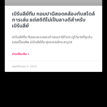
เบิร์นลีย์ทีม กอมปานีสอดคล้องกับสไตล์
การเล่น แต่สถิติไม่เป็นลางดีสำหรับ
เบิร์นลีย์
เบิร์นลีย์ทีม ทีมของแวงซองต์ กอมปานีทำประตูได้มากที่สุดใน
แชมเปี้ยนชิพ เบิร์นลีย์ทีม ฟุตบอลมักจะสรุปส
อ่านเพิ่มเติม »
พฤศจิกายน 11, 2023