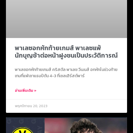
พาเลซอกหักท้ายเกมส์ พาเลซแพ้
นักบุญช้าต่อหน้าฝูงชนเป็นประวัติการณ์
พาเลซอกหักท้ายเกมส์ คริสตัล พาเลซ วีเมนส์ อกหักในช่วงท้าย
เกมที่แพ้เซาแธมป์ตัน 4-3 ที่เซลเฮิร์สต์พาร์
อ่านเพิ่มเติม »
พฤศจิกายน 20, 2023