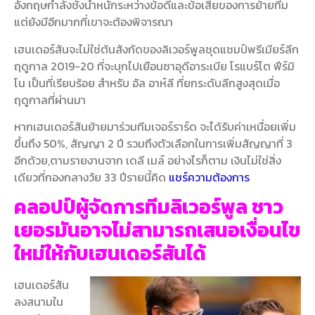
อังกฤษกำลังชั่งน้ำหนักระหว่างข้อดีและข้อเสียของการย้ายทีม
แต่ยังมีอีกมากที่เขาจะต้องพิจารณา
เฮนเดอร์สันจะไม่ใช่ต้นสังกัดของลิเวอร์พูลชุดแชมป์พรีเมียร์ลีก
ฤดูกาล 2019-20 ที่จะบุกไปเยือนซาอุดีอาระเบีย โรแบร์โต ฟีร์มิ
โน เป็นที่เรียบร้อย สำหรับ อัล อาห์ลี ที่ยกระดับลีกสูงสุดเมื่อ
ฤดูกาลที่ผ่านมา
หากเฮนเดอร์สันย้ายมาร่วมทีมเจอร์ราร์ด จะได้รับค่าเหนื่อยเพิ่ม
ขึ้นถึง 50%, สัญญา 2 ปี รวมถึงตัวเลือกในการเพิ่มสัญญาที่ 3
อีกด้วย,ตามรายงานจาก เดลี เมล์ อย่างไรก็ตาม เงินไม่ใช่สิ่ง
เดียวที่กองกลางวัย 33 ปีรายนี้คิด
แชร์ความต้องการ
คลอปป์ผู้จัดการทีมลิเวอร์พูล ชาว
เยอรมันอาจไม่สามารถเสนอเงื่อนไข
ใหม่ให้กับเฮนเดอร์สันได้
เฮนเดอร์สัน
ลงสนามใน