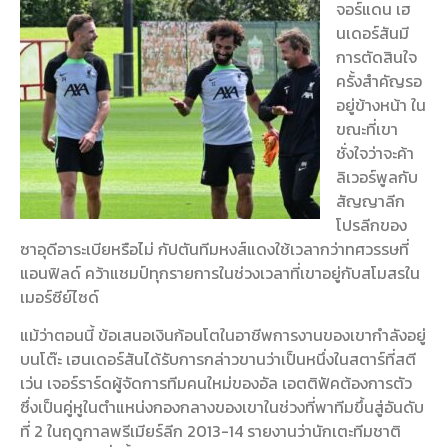
จอร์แดน เฮ
นเดอร์สันมี
การตัดสินใจ
ครั้งสำคัญรอ
อยู่ข้างหน้า ใน
ขณะที่เขา
ชั่งใจว่าจะค้า
ลิเวอร์พูลกับ
สัญญาลีก
โปรลีกของ
ซาอุดีอาระเบียหรือไม่ กัปตันทีมหงส์แดงใช้เวลากว่าทศวรรษที่
แอนฟิลด์ คว้าแชมป์ทุกรายการในช่วงเวลาที่เขาอยู่กับสโมสรใน
เมอร์ซีย์ไซด์
แม้ว่าตอนนี้ ข้อเสนอเงินก้อนโตในอาชีพการงานของเขากำลังอยู่
บนโต๊ะ เฮนเดอร์สันได้รับการกล่าวขานว่าเป็นหนึ่งในสตาร์ที่สตี
เว่น เจอร์ราร์ดผู้จัดการทีมคนใหม่ของอัล เอตติฟัคต้องการตัว
ซึ่งเป็นคู่หูในตำแหน่งกองกลางของเขาในช่วงที่พาทีมขึ้นสู่อันดับ
ที่ 2 ในฤดูกาลพรีเมียร์ลีก 2013-14 รายงานว่านักเตะทีมชาติ