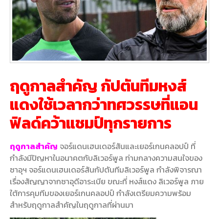
ฤดูกาลสำคัญ กัปตันทีมหงส์
แดงใช้เวลากว่าทศวรรษที่แอน
ฟิลด์คว้าแชมป์ทุกรายการ
ฤดูกาลสำคัญ
จอร์แดนเฮนเดอร์สันและเยอร์เกนคลอปป์ ที่
กำลังมีปัญหาในอนาคตกับลิเวอร์พูล ท่ามกลางความสนใจของ
ซาอุฯ จอร์แดนเฮนเดอร์สันกัปตันทีมลิเวอร์พูล กำลังพิจารณา
เรื่องสัญญาจากซาอุดีอาระเบีย ขณะที่ หงส์แดง ลิเวอร์พูล ภาย
ใต้การคุมทีมของเยอร์เกนคลอปป์ กำลังเตรียมความพร้อม
สำหรับฤดูกาลสำคัญในฤดูกาลที่ผ่านมา