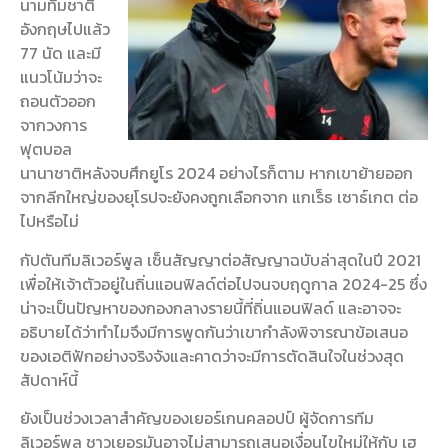
นามทีมชาติ
อังกฤษไปแล้ว
77 นัด และมี
แนวโน้มว่าจะ
ถอนตัวออก
จากวงการ
ฟุตบอล
นานาชาติหลังจบศึกยูโร 2024 อย่างไรก็ตาม หากเขาย้ายออก
จากลีกใหญ่ของยุโรปจะยังคงถูกเลือกจาก แกเร็ธ เซาธ์เกต ต่อ
ไปหรือไม่
กัปตันทีมลิเวอร์พูล เซ็นสัญญาต่อสัญญาฉบับล่าสุดในปี 2021
เพื่อให้เจ้าตัวอยู่ในถิ่นแอนฟิลด์ต่อไปจนจบฤดูกาล 2024-25 ซึ่ง
น่าจะเป็นปัญหาของกองกลางรายนี้ที่ถิ่นแอนฟิลด์ และอาจจะ
อธิบายได้ว่าทำไมจึงมีการพูดกันว่าเขากำลังพิจารณาข้อเสนอ
ของเอติฟักอย่างจริงจังและคาดว่าจะมีการตัดสินใจในช่วงสุด
สัปดาห์นี้
ยังเป็นช่วงเวลาสำคัญของเยอร์เกนคลอปป์ ผู้จัดการทีม
ลิเวอร์พูล ชาวเยอรมันอาจไม่สามารถเสนอเงื่อนไขใหม่ให้กับ เฮ