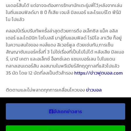
นเดอร์สันได้ แต่อาจจะต้องการรักษานักเตะรุ่นพี่ไว้,หลังจากเล่น
ในถิ่นแอนฟิลด์มา 8 ปี ก็เสีย เจมส์ มิลเนอร์ และโรแบร์โต ฟีร์มิ
โน ไปแล้ว
คลอปป์เริ่มปรับทัพครั้งล่าสุดด้วยการดึง อเล็กซิส แม็ค อลิส
เตอร์ และโดมินิก โชโบสลี มาสู่ถิ่นแอนฟิลด์ โรมิโอ ลาเวีย ก็อยู่
ในความสนใจของ หงส์แดง ลิเวอร์พูล ด้วยเช่นกัน,การเซ็น
สัญญาซัมเมอร์ครั้งที่ 3 ไม่ใช่เรื่องที่เป็นไปไม่ได้ หลังเสีย มิลเนอ
ร์, นาบี เคตา และอเล็กซ์ อ็อกซ์เลด แชมเบอร์เลน ไปในแดน
กลางเฮนเดอร์สัน ลงสนามในพรีเมียร์ลีกฤดูกาลที่แล้วไปแล้ว
35 นัด โดย 12 นัดที่ลงเป็นตัวสำรอง
https://ข่าวฟุตบอล.com
ติดตามและไม่พลาดทุกการเคลื่อนไหวของ
ข่าวบอล
อัปเดทข่าวสาร