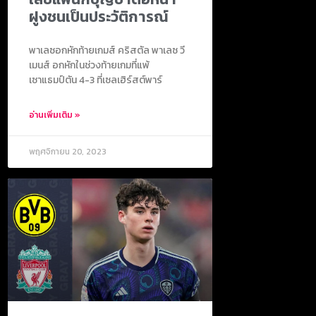
ฝูงชนเป็นประวัติการณ์
พาเลซอกหักท้ายเกมส์ คริสตัล พาเลซ วี
เมนส์ อกหักในช่วงท้ายเกมที่แพ้
เซาแธมป์ตัน 4-3 ที่เซลเฮิร์สต์พาร์
อ่านเพิ่มเติม »
พฤศจิกายน 20, 2023