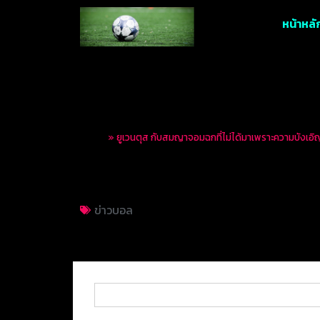
หน้าหลั
Home
»
ยูเวนตุส กับสมญาจอมฉกที่ไม่ได้มาเพราะความบังเอิ
ยูเวนตุส กับสมญาจอ
ข่าวบอล