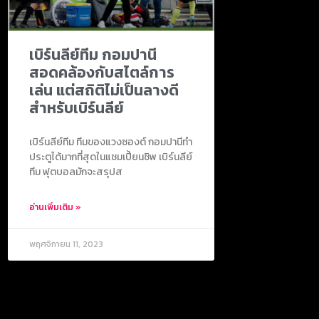
เบิร์นลีย์ทีม กอมปานี
สอดคล้องกับสไตล์การ
เล่น แต่สถิติไม่เป็นลางดี
สำหรับเบิร์นลีย์
เบิร์นลีย์ทีม ทีมของแวงซองต์ กอมปานีทำ
ประตูได้มากที่สุดในแชมเปี้ยนชิพ เบิร์นลีย์
ทีม ฟุตบอลมักจะสรุปส
อ่านเพิ่มเติม »
พฤศจิกายน 11, 2023