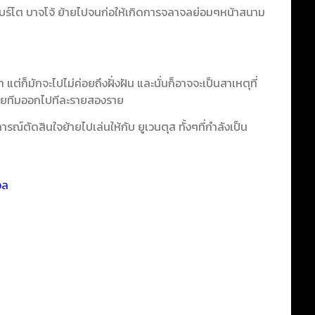
 โรแบร์โต บาจโจ้ ย้ายไปจนก่อให้เกิดการจลาจลย่อมๆหน้าสนาม
แต่ก็มักจะไปไม่ค่อยถึงฝั่งฝัน และนั่นก็อาจจะเป็นสาเหตุที่
้ายทีมออกไปทีละรายสองราย
รณ์ตัดสินใจย้ายไปเล่นให้กับ ยูเวนตุส ทั้งๆที่กำลังเป็น
อล