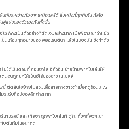
กันระหว่างทีมจากเหนือและใต้ สิ่งหนึ่งที่ทุกทีมใน กัลโช
นคู่แข่งของตัวเองกันทั้งนั้น
ิง ก็คงเป็นตัวอย่างที่ชัดเจนอย่างมาก เมื่อพิจารณาว่าแข้ง
ป็นเกือบทุกอย่างของ ฟิออเรนตินา แล้วในปัจจุบัน ซึ่งค่าตัว
ม่ได้เริ่มตอนที่ กอนซาโล ฮิกัวอิน ย้ายข้ามฟากไปเล่นให้
เด่นจนถูกยกให้เป็นฮีโร่ของชาว เนเปิลส์
ลตาฟินี่ ตัดสินใจย้ายไปสวมเสื้อลายทางขาวดำเมื่อฤดูร้อนปี 72
็นทีมระดับท็อปของลีกต่างหาก
์นาเดสชี และ เคียซา ถูกพาไปเล่นที่ ตูริน ทั้งๆที่พวกเขา
ที่กัปตันทีมในอนาคต