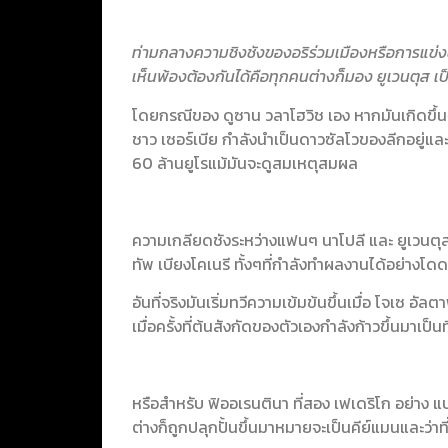
ท่ามกลางความชิงชังของอริร่วมเมืองหรือการแข่งขัน
เห็นพ้องต้องกันได้คือทุกคนต่างก็มอง ยูเวนตุส เป็
โดยกรณีของ ดูซาน วลาโฮวิช เอง หากมันเกิดขึ้นจร
ชาว เซอร์เบีย กำลังนำเป็นดาวซัลโวของลีกอยู่และเ
60 ล้านยูโรแม้มันจะดูสมเหตุสมผล
ความเกลียดชังระหว่างแฟนๆ นาโปลี และ ยูเวนตุส ไ
ทัพ เบียงโคเนรี ทั้งๆที่กำลังทำผลงานได้อย่างโดด
อันที่จริงมันเริ่มทวีความเข้มข้นขึ้นเมื่อ โจเซ อั
เมื่อครั้งที่ต้นสังกัดของตัวเองกำลังก้าวขึ้นมาเป
หรือสำหรับ ฟิออเรนตินา ที่สอง เฟเดริโก อย่าง แบร
ต่างก็ถูกปลุกปั้นขึ้นมาหมายจะเป็นคีย์แมนและว่า