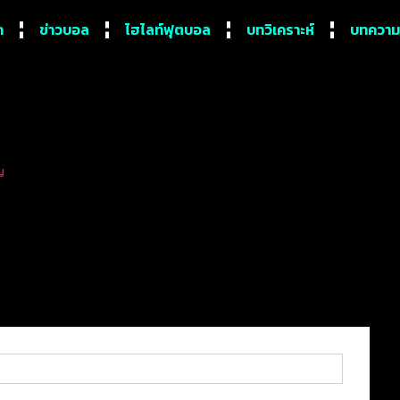
ก
ข่าวบอล
ไฮไลท์ฟุตบอล
บทวิเคราะห์
บทความ
ญ
มฉกที่ไม่ได้มาเพราะความบั