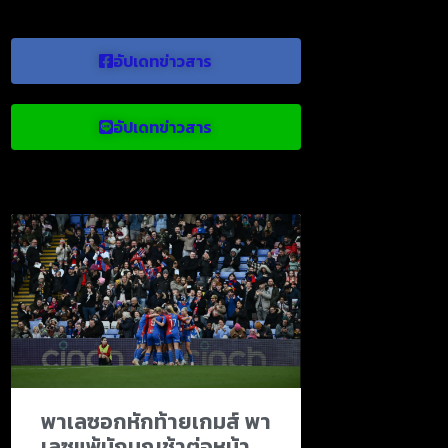
อัปเดทข่าวสาร
อัปเดทข่าวสาร
ข่าวบอลน่าสนใจ
พาเลซอกหักท้ายเกมส์ พา
เลซแพ้นักบุญช้าต่อหน้า