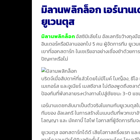
มิลานพลิกล็อก เอร์นานเ
ยูเวนตุส
มิลานพลิกล็อก
อัสซิมิเลียโน อัลเลกรีขว้างถุงม
อินเตอร์หรือมิลานออกไป 5 คน ผู้จัดการทีม ยูเวน
เขาที่ออกสตาร์ท ในเซเรียอาอย่างเชื่องช้าด้วย
ปัญหาหรือไม่
บริดจ์เมื่อสัปดาห์ที่แล้วโดยไม่มีไมค์ ไมญ็อง, ธีโ
เมเกอร์ส และจูเนียร์ เมสซีอาส ไม่ต้องพูดถึงซ
ป้องกันที่พังทลายระหว่างทางไปสู่ชัยชนะ 3-0 แชม
เอร์นานเดซกลับมาเป็นตัวจริงในเกมกับยูเวนตุสในว
ทีมของ อัลเลกรี ในการสร้างโมเมนตัมที่พวกเขาอ้
โลญญา และ มัคคาบี้ ไฮไฟ โอกาสที่ผู้จัดการทีมจ
ยูเวนตุส ออกสตาร์ทได้ดี เสียโอกาสครึ่งแรก แล
ชาวโคลอมเบียได้ยิงสกัดกั้นโดยซานโดร โทนาลี