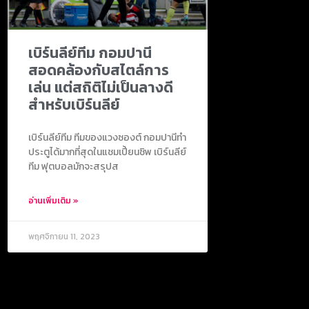
เบิร์นลีย์ทีม กอมปานี
สอดคล้องกับสไตล์การ
เล่น แต่สถิติไม่เป็นลางดี
สำหรับเบิร์นลีย์
เบิร์นลีย์ทีม ทีมของแวงซองต์ กอมปานีทำ
ประตูได้มากที่สุดในแชมเปี้ยนชิพ เบิร์นลีย์
ทีม ฟุตบอลมักจะสรุปส
อ่านเพิ่มเติม »
พฤศจิกายน 11, 2023