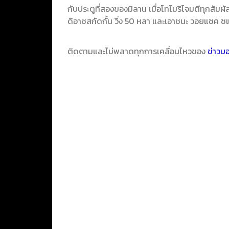
กับประตูที่สองของมิลาน เมื่อโทโมริโจมตีทุกส
ดิอาซสกัดกั้น วิ่ง 50 หลา และเอาชนะ วอยแชค ช
ติดตามและไม่พลาดทุกการเคลื่อนไหวของ
ข่าวบ