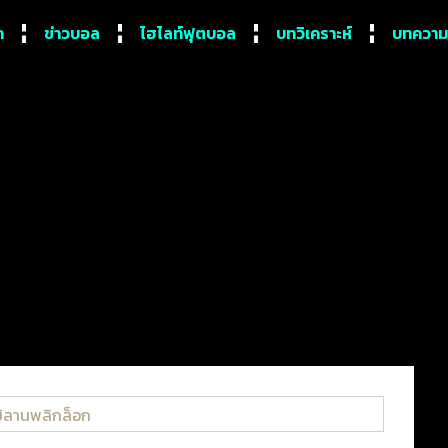
ก
ข่าวบอล
ไฮไลท์ฟุตบอล
บทวิเคราะห์
บทความ
นะยูเวนตุสไปได้ตอกหน้าอัล