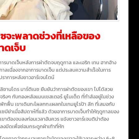
เนซจะพลาดช่วงที่เหลือของ
าดเจ็บ
ารบาดเจ็บหลังการผ่าตัดจบฤดูกาล และเอริก เทน ฮากอ้าง
ดูกาลเนื่องจากอาการบาดเจ็บ แต่ประสบความสำเร็จในการ
ีปราการหลังชาวอาร์เจนไตน์
ลิซานโดร มาร์ติเนซ ยืนยันว่าการผ่าตัดของเขา ไปได้สวย
จริงๆ กับกองหลังแมนเชสเตอร์ ยูไนเต็ด ที่กำลังอยู่ในช่วง
พักฟื้น เขาเดินกะโผลกกะเผลกในเกมยูโรป้า ลีก ที่เสมอกับ
เซบีย่าเมื่อสัปดาห์ที่แล้ว ด้วยอาการบาดเจ็บทำให้ฤดูกาลของ
เขาต้องจบลงก่อนเวลาอันควร แข้งชาวอาร์เจนติน่าต้อง
ลงมีดเพื่อซ่อมกระดูกฝ่าเท้าที่หัก
โดยคาดว่ากระบวนการบำบัดของเขาจะใช้เวลาระหว่าง 6-8