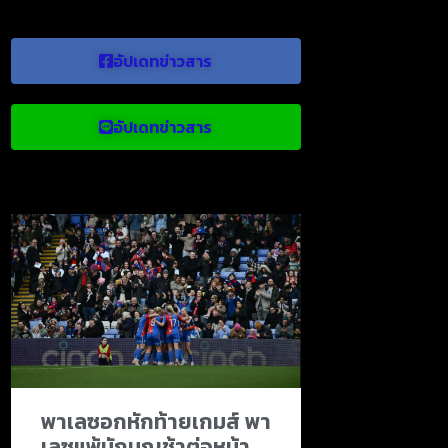
อัปเดทข่าวสาร
อัปเดทข่าวสาร
ข่าวบอลน่าสนใจ
พาเลซอกหักท้ายเกมส์ พา
เลซแพ้นักบุญช้าต่อหน้า