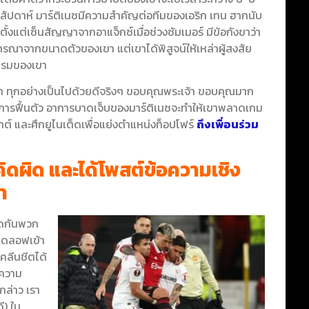
สัปดาห์ มาร์ติเนซมีความสำคัญต่อทีมของเอริก เทน ฮากนับ
ตั้งแต่เซ็นสัญญาจากอาแจ็กซ์เมื่อช่วงซัมเมอร์ มีข้อกังขาว่า
ารณาจากขนาดตัวของเขา แต่เขาได้พิสูจน์ให้เหล่าผู้สงสัย
กรมของเขา
่า ทุกอย่างเป็นไปด้วยดีจริงๆ ขอบคุณพระเจ้า ขอบคุณมาก
ี่การฟื้นตัว อาการบาดเจ็บของมาร์ติเนซจะทำให้เขาพลาดเกม
ต์ และศึกยูไนเต็ดเพื่อแย่งตำแหน่งท็อปโฟร์
ถึงเพื่อนร่วม
ัยคิดผิด และได้โพสต์ข้อความเชิง
า
ีดกันพวก
นเดลอฟเข้า
บคลีนชีตได้
งความ
กล่าว เรา
ี) ใน