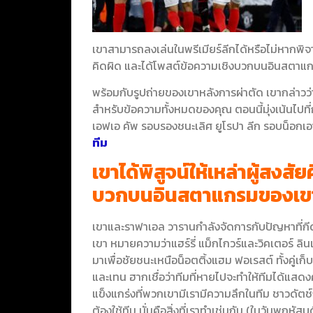
เขาสามารถลงเล่นในพรีเมียร์ลีกได้หรือไม่หากพิจ
คิดผิด และได้โพสต์ข้อความเชิงบวกบนอินสตาแ
พร้อมกับรูปถ่ายของเขาหลังการผ่าตัด เขากล่าวว
สำหรับข้อความทั้งหมดของคุณ ตอนนี้มุ่งเน้นไปท
เอฟเอ คัพ รอบรองชนะเลิศ ยูโรปา ลีก รอบน็อกเอา
ทีม
เขาได้พิสูจน์ให้เหล่าผู้สงส
บวกบนอินสตาแกรมของเข
เขาและราฟาเอล วารานกำลังจัดการกับปัญหาที่ก
เขา หมายความว่าแฮร์รี่ แม็กไกวร์และวิคเตอร์ ลิ
มาเพื่อชัยชนะเหนือน็อตติ้งแฮม ฟอเรสต์ ทั้งคู่เก็
และเทน ฮากเชื่อว่าทีมที่หายไปจะทำให้ทีมได้แสด
แข็งแกร่งที่พวกเขามีเรามีความลึกในทีม ชาวดัตช์
ต้องใช้ทีม นั่นคือสิ่งที่เราทำเช่นกัน (ในวันพฤหัสบด