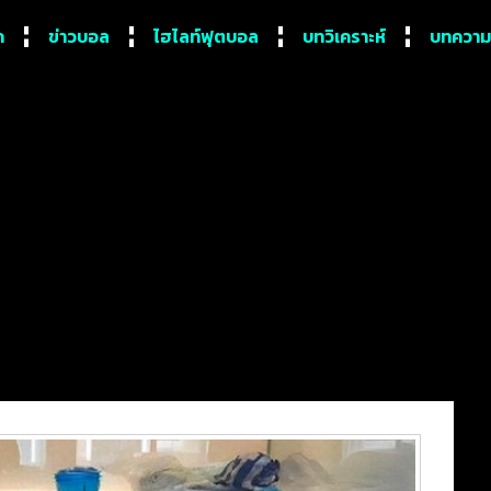
ก
ข่าวบอล
ไฮไลท์ฟุตบอล
บทวิเคราะห์
บทความ
การบาดเจ็บ