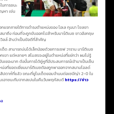
ธ์ในการชนะ
ปัญหา เช่น
วเลือกแรกภายใต้การดำรงตำแหน่งของ โอเล กุนนา โชลชา
เศสมาถึง ก่อนที่จะถูกขับออกไปสำหรับมาร์ติเนซ ชาวอังกฤษ
ิลล์ อ้างว่าเป็นข้อดีที่สำคัญ
เต็ด สามารถบ่นได้เล็กน้อยด้วยการเซฟ วาราน มาร์ติเนซ
งพวกเขา แต่หลายๆ สโมสรจะอยู่ในตำแหน่งที่แย่กว่า ผมไม่รู้
นเยอะมาก ดังนั้นการได้คู่หูที่มีประสบการณ์เข้ามาเป็นเซ็น
ำแหน่งที่ยอดเยี่ยมมาร์ติเนซต้องถูกพาออกจากสนามโอลด์
ัปดาห์ที่แล้ว ขณะที่ยูไนเต็ดยอมจำนนต่อเซบีญ่า 2-0 ใน
มเอาชนะทีมจากสเปนในคืนวันพฤหัสบดี
https://ข่าว
อล