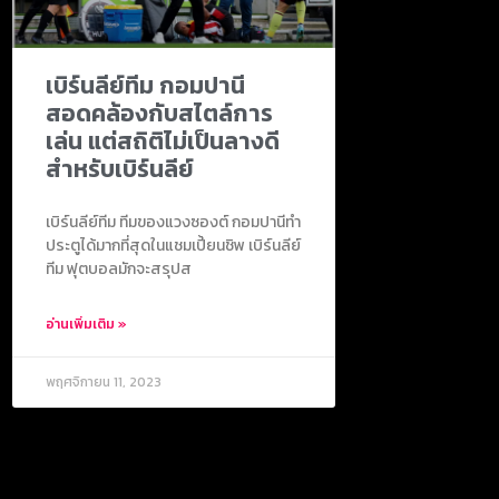
เบิร์นลีย์ทีม กอมปานี
สอดคล้องกับสไตล์การ
เล่น แต่สถิติไม่เป็นลางดี
สำหรับเบิร์นลีย์
เบิร์นลีย์ทีม ทีมของแวงซองต์ กอมปานีทำ
ประตูได้มากที่สุดในแชมเปี้ยนชิพ เบิร์นลีย์
ทีม ฟุตบอลมักจะสรุปส
อ่านเพิ่มเติม »
พฤศจิกายน 11, 2023