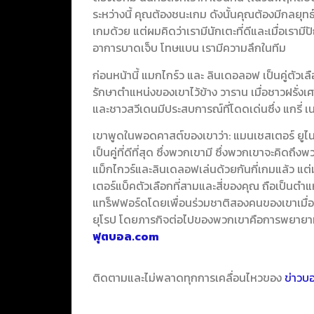
ระหว่างนี้ คุณต้องชนะเกม ดังนั้นคุณต้องมีกลยุท
เกมด้วย แต่ผมคิดว่าเรามีนักเตะที่ดีและเมื่อเรามี
อาการบาดเจ็บ โทษแบน เรามีความลึกในทีม
ก่อนหน้านี้ แมกไกร์ว และ ลินเดอลอฟ เป็นคู่ตั
รักษาตำแหน่งของเขาไว้ข้าง วาราน เมื่อชาวฝรั่ง
และชาวสวีเดนมีประสบการณ์ที่โดดเด่นซึ่ง แกรี่ เนว
เขาพูดในพอดคาสต์ของเขาว่า: แมนเชสเตอร์ ยูไน
เป็นคู่ที่ดีที่สุด ซึ่งพวกเขามี ซึ่งพวกเขาจะคิดถึ
แม็กไกวร์และลินเดลอฟเล่นด้วยกันกี่เกมแล้ว แต่มั
เตอร์แบ็คตัวเลือกที่สามและสี่ของคุณ ถือเป็นต
แทร็ฟฟอร์ดโดยเพื่อนร่วมชาติสองคนของเขาเมื่อส
ยุโรป โดยภารกิจต่อไปของพวกเขาคือการพยายา
ฟุตบอล.com
ติดตามและไม่พลาดทุกการเคลื่อนไหวของ
ข่าวบ