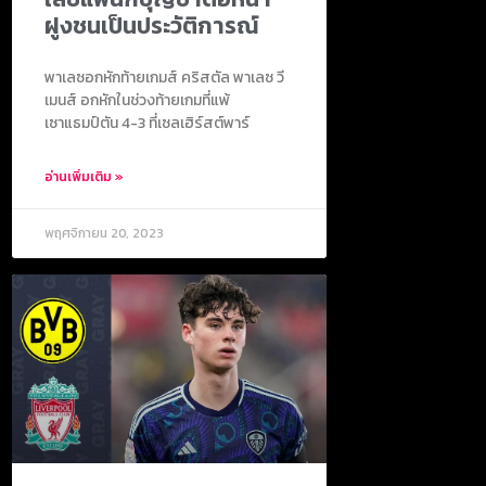
ฝูงชนเป็นประวัติการณ์
พาเลซอกหักท้ายเกมส์ คริสตัล พาเลซ วี
เมนส์ อกหักในช่วงท้ายเกมที่แพ้
เซาแธมป์ตัน 4-3 ที่เซลเฮิร์สต์พาร์
อ่านเพิ่มเติม »
พฤศจิกายน 20, 2023