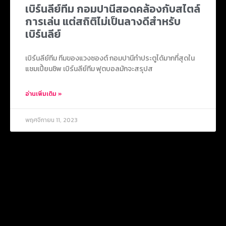
เบิร์นลีย์ทีม กอมปานีสอดคล้องกับสไตล์
การเล่น แต่สถิติไม่เป็นลางดีสำหรับ
เบิร์นลีย์
เบิร์นลีย์ทีม ทีมของแวงซองต์ กอมปานีทำประตูได้มากที่สุดใน
แชมเปี้ยนชิพ เบิร์นลีย์ทีม ฟุตบอลมักจะสรุปส
อ่านเพิ่มเติม »
พฤศจิกายน 11, 2023
ข่าวยอดนิยม