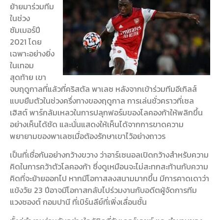
ย้ายมาร่วมทีม
ในช่วง
ซัมเมอร์ปี
2021 โดย
เฉพาะอย่างยิ่ง
ในเทอม
สุดท้าย เขา
จบฤดูกาลที่แล้วที่คริสตัล พาเลซ หลังจากเข้าร่วมทีมอีเกิลส์
แบบยืมตัวในช่วงครึ่งทางของฤดูกาล การเล่นชั่วคราวที่เซล
เฮิสต์ พาร์กล้มเหลวในการปลุกฟอร์มของโลคองก้าให้พลิกขึ้น
อย่างเห็นได้ชัด และนั่นแสดงให้เห็นได้จากการขาดความ
พยายามของพาเลซเมื่อต้องรักษาเขาไว้อย่างถาวร
เป็นที่เชื่อกันอย่างกว้างขวาง ว่าอาร์เซนอลเปิดกว้างสำหรับความ
คิดในการคว้าตัวโลคองก้า ซึ่งดูเหมือนจะไม่สะทกสะท้านกับความ
คิดที่จะย้ายออกไป หากมีโอกาสลงสนามมากขึ้น มีการคาดเดาว่า
แข้งวัย 23 ปีอาจมีโอกาสกลับไปร่วมงานกับอดีตผู้จัดการทีม
แวงซองต์ กอมปานี ที่เบิร์นลีย์ที่เพิ่งเลื่อนชั้น