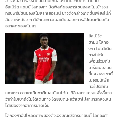
อาร์เซนอล หลังจากมีความเห็นลับๆ เกี่ยวกับการย้ายทีม
อัลเบิร์ต แซมบี โลคองกา มิดฟิลด์ของอาร์เซนอลจะไม่เข้าร่วม
ทริปพรีซีซั่นของสโมสรที่เยอรมนี ข่าวดังกล่าวเกิดขึ้นเพียงไม่กี่
สัปดาห์หลังจาก ที่นักเตะชาวเบลเยียมออกการอัปเดตเกี่ยวกับ
อนาคตของสโมสร
อัลเบิร์ต
ซามบี โลคอ
งกา ไม่ได้เดิน
ทางไปกับ
เพื่อนร่วมทีม
อาร์เซนอลคน
อื่นๆ ของเขาที่
เยอรมนีเพื่อ
ทัวร์ปรีซีซั่น
เลกแรก ดาวเตะทีมชาติเบลเยียมได้ไป ที่อินสตาแกรมเพื่อชี้แจง
ว่าทำไมเขาถึงไม่ได้เดินทาง โดยเปิดเผยว่าเขาไม่สามารถลงเล่น
ได้เนื่องจากอาการบาดเจ็บ
โลกองก้าอัปโหลดภาพของตัวเองขณะขี่จักรยายนต์ โลกองก้า