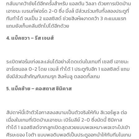
กลับมาคว้าชัยได้อีกครั้งสำหรับ แอสตัน วิลลา ด้วยการเปิดบ้าน
เอาชนะ เบรนท์ฟอร์ด 2-0 ซึ่ง มิ้งส์ มีส่วนร่วมกับทั้งสองประตูที่
ทีมทำได้ จนเป็น 2 แอสซิสต์ ช่วยสิงห์ผงาดคว้า 3 คะแนนแรก
แถมยังเก็บคลีนชีทไปได้อีกด้วย
4. แบ็คขวา – รีส เจมส์
ระเบิดฟอร์มเก่งและเล่นได้อย่างโดดเด่นในเกมที่ เชลซี เอาชนะ
อาร์เซนอล 0-2 โดย เจมส์ ทำได้ 1 ประตูกับอีก 1 แอสซิสต์ แถม
ยังมีส่วนสำคัญกับเกมรุก สิงห์บลู ตลอดทั้งเกม
5. แบ็คซ้าย – คอสตาส ซิมิคาส
สัปดาห์นี้เจ้าตัวโอกาสลงสนามเป็นตัวจริงให้กับ ลิเวอร์พูล ต่อ
เนื่องในเกมที่เปิดบ้านเอาชนะ เบิร์นลีย์ 2-0 ซึ่งนัดนี้ ซิมิคาส
ทำได้ 1 แอสซิสต์จากลูกเปิดสุดสวยแบบพอเหมาะพอเจาะไปเข้า
ศีรษะของ โจต้า แบบพอดิบพอดีเป็นประตูออกนำให้กับทีมในเกม