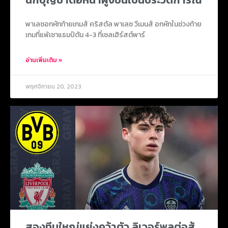
พาเลซอกหักท้ายเกมส์ คริสตัล พาเลซ วีเมนส์ อกหักในช่วงท้าย
เกมที่แพ้เซาแธมป์ตัน 4-3 ที่เซลเฮิร์สต์พาร์
อ่านเพิ่มเติม »
พฤศจิกายน 20, 2023
สองทีมใหญ่แย่งคว้าตัว ลิเวอร์พูลต่อสู้