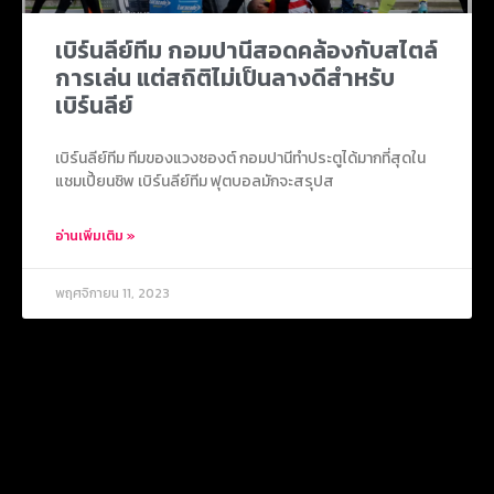
เบิร์นลีย์ทีม กอมปานีสอดคล้องกับสไตล์
การเล่น แต่สถิติไม่เป็นลางดีสำหรับ
เบิร์นลีย์
เบิร์นลีย์ทีม ทีมของแวงซองต์ กอมปานีทำประตูได้มากที่สุดใน
แชมเปี้ยนชิพ เบิร์นลีย์ทีม ฟุตบอลมักจะสรุปส
อ่านเพิ่มเติม »
พฤศจิกายน 11, 2023
ข่าวยอดนิยม