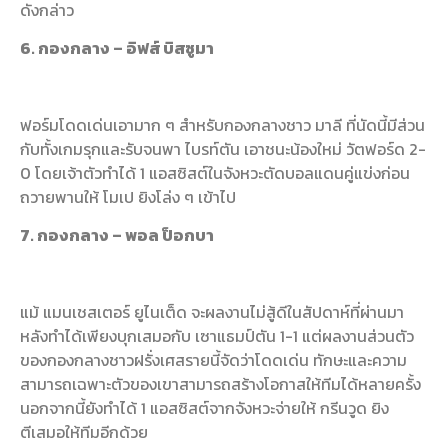
ดังกล่าว
6. กองกลาง – อิฟส์ บิสซูมา
ฟอร์มโดดเด่นเอามาก ๆ สำหรับกองกลางชาว มาลี ที่นัดนี้มีส่วน
กับทั้งเกมรุกและรับจนพา ไบรท์ตัน เอาชนะน้องใหม่ วัตฟอร์ด 2-
0 โดยเจ้าตัวทำได้ 1 แอสซิสต์ในจังหวะตัดบอลแดนคู่แข่งก่อน
ถวายพานให้ โมเป ยิงโล่ง ๆ เข้าไป
7. กองกลาง – พอล ป็อกบา
แม้ แมนเชสเตอร์ ยูไนเต็ด จะผลงานไม่สู้ดีในสัปดาห์ที่ผ่านมา
หลังทำได้เพียงบุกเสมอกับ เซาแธมป์ตัน 1-1 แต่ผลงานส่วนตัว
ของกองกลางชาวฝรั่งเศสรายนี้จัดว่าโดดเด่น ทักษะและความ
สามารถเฉพาะตัวของเขาสามารถสร้างโอกาสให้ทีมได้หลายครั้ง
นอกจากนี้ยังทำได้ 1 แอสซิสต์จากจังหวะจ่ายให้ กรีนวูด ยิง
ตีเสมอให้ทีมอีกด้วย