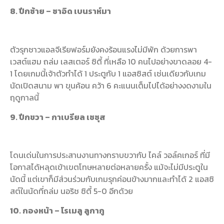
8. ปีกซ้าย – ซาอิด เบนราห์มา
ตัวรุกชาวแอลจีเรียฟอร์มยังคงร้อนแรงไม่มีพัก ด้วยการพา
เวสต์แฮม ถล่ม เลสเตอร์ ซิตี้ ที่เหลือ 10 คนไปอย่างขาดลอย 4-
1 โดยเกมนี้เจ้าตัวทำได้ 1 ประตูกับ 1 แอสซิสต์ เช่นเดียวกับเกม
นัดเปิดสนาม พา ขุนค้อน คว้า 6 คะแนนเต็มไปได้อย่างงดงามใน
ฤดูกาลนี้
9. ปีกขวา – กาเบรียล เชซุส
โดนเด่นในการประสานงานทางกราบขวากับ ไคล์ วอล์คเกอร์ ที่มี
โอกาสได้หลุดเข้าเขตโทษหลายต่อหลายครั้ง แม้จะไม่มีประตูใน
นัดนี้ แต่เขาก็มีส่วนร่วมกับเกมรุกค่อนข้างมากและทำได้ 2 แอสซิ
สต์ในนัดที่ถล่ม นอริช ซิตี้ 5-0 อีกด้วย
10. กองหน้า – โรเมลู ลูกากู