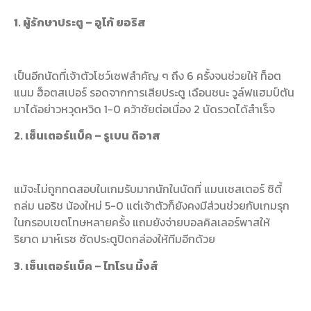
1. ผู้รักษาประตู – อูโก้ ยอริส
เป็นอีกนัดที่เจ้าตัวโชว์เซฟสำคัญ ๆ ถึง 6 ครั้งจนช่วยให้ ท็อต
แนม ฮ็อตสเปอร์ รอดจากการเสียประตู เฉือนชนะ วูล์ฟแฮมป์ตัน
มาได้อย่าวหวุดหวิด 1-0 คว้าชัยต่อเนื่อง 2 นัดรวดได้สำเร็จ
2. เซ็นเตอร์แบ็ค – รูเบน ดิอาส
แม้จะไม่ถูกทดสอบในเกมรับมากนักในนัดที่ แมนเชสเตอร์ ซิตี้
ถล่ม นอริช น้องใหม่ 5-0 แต่เจ้าตัวก็ยังคงมีส่วนช่วยกับเกมรุก
ในกรอบเขตโทษหลายครั้ง แถมยังจ่ายบอลคิลเลอร์พาสให้
ริยาด มาห์เรซ ซัดประตูปิดกล่องให้ทีมอีกด้วย
3. เซ็นเตอร์แบ็ค – ไทโรน มิ้งส์