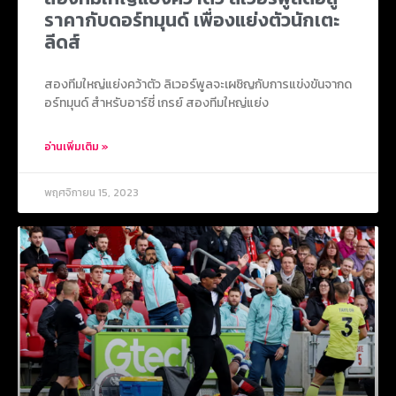
ราคากับดอร์ทมุนด์ เพื่องแย่งตัวนักเตะ
ลีดส์
สองทีมใหญ่แย่งคว้าตัว ลิเวอร์พูลจะเผชิญกับการแข่งขันจากด
อร์ทมุนด์ สำหรับอาร์ชี่ เกรย์ สองทีมใหญ่แย่ง
อ่านเพิ่มเติม »
พฤศจิกายน 15, 2023