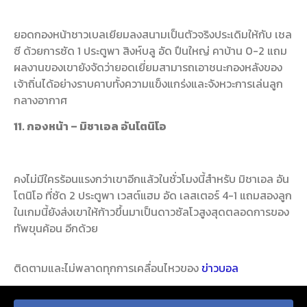
ยอดกองหน้าชาวเบลเยียมลงสนามเป็นตัวจริงประเดิมให้กับ เชล
ซี ด้วยการซัด 1 ประตูพา สิงห์บลู อัด ปืนใหญ่ คาบ้าน 0-2 แถม
ผลงานของเขายังจัดว่ายอดเยี่ยมสามารถเอาชนะกองหลังของ
เจ้าถิ่นได้อย่างราบคาบทั้งความแข็งแกร่งและจังหวะการเล่นลูก
กลางอากาศ
11. กองหน้า – มิชาเอล อันโตนิโอ
คงไม่มีใครร้อนแรงกว่าเขาอีกแล้วในชั่วโมงนี้สำหรับ มิชาเอล อัน
โตนิโอ ที่ซัด 2 ประตูพา เวสต์แฮม อัด เลสเตอร์ 4-1 แถมสองลูก
ในเกมนี้ยังส่งเขาให้ก้าวขึ้นมาเป็นดาวซัลโวสูงสุดตลอดการของ
ทัพขุนค้อน อีกด้วย
ติดตามและไม่พลาดทุกการเคลื่อนไหวของ
ข่าวบอล