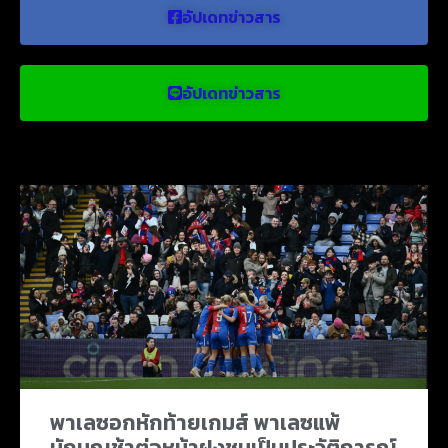
อัปเดทข่าวสาร
อัปเดทข่าวสาร
ข่าวบอลน่าสนใจ
พาเลซอกหักท้ายเกมส์ พาเลซแพ้
นักบุญช้าต่อหน้าฝูงชนเป็นประวัติการณ์