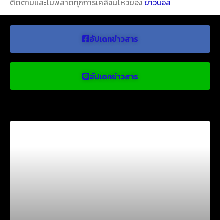
ติดตามและไม่พลาดทุกการเคลื่อนไหวของ
ข่าวบอล
อัปเดทข่าวสาร
อัปเดทข่าวสาร
ข่าวบอลน่าสนใจ