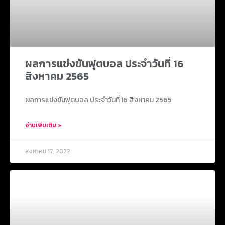
ผลการแข่งขันฟุตบอล ประจำวันที่ 16
สิงหาคม 2565
ผลการแข่งขันฟุตบอล ประจำวันที่ 16 สิงหาคม 2565
อ่านเพิ่มเติม »
สิงหาคม 17, 2022