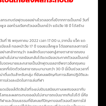
งผลกระทบต่อฟุตบอลอย่างไรตลอดทั้งปีจากการเป็นเกย์ วันที่
ูล ออกโรงเรียกตัวเองเป็นเกย์ว่า แข้งวัย 18 ปี ได้สร้าง
วันที่ 16 พฤษภาคม 2022 เวลา 17.00 น.,จากนั้น แจ็ค แด
เนียลส์ กองหน้าวัย 17 ปี ของแบล็คพูล ได้ออกแถลงการณ์
อย่างกล้าหาญว่า จะผลักดันเขาออกสู่สายตาสาธารณชน
อย่างไม่สามารถย้อนกลับได้
แดเนียลประกาศตัวเองเป็นเกย์
ในจดหมายและกลายเป็นนักฟุตบอลอาชีพชาวอังกฤษคน
แรกที่เปิดตัวต่อสาธารณะมานานกว่า 30 ปี นี่เป็นช่วงเวลาที่
น่าตื่นเต้นสำหรับกลุ่ม ที่ยังคงเผชิญกับการเลือกปฏิบัติและ
การล่วงละเมิดในการเล่นกีฬา
แดเนียลส์ตัดสินใจที่จะแบ่งปันรสนิยมทางเพศของเขากับ
โลกและผลกระทบของมันไม่สามารถเน้นมากเกินไปได้ นี่คือ
ีฬาและวัฒนธรรมที่ยังคงแก้ปัญหาของตัวเองด้วยการใส่