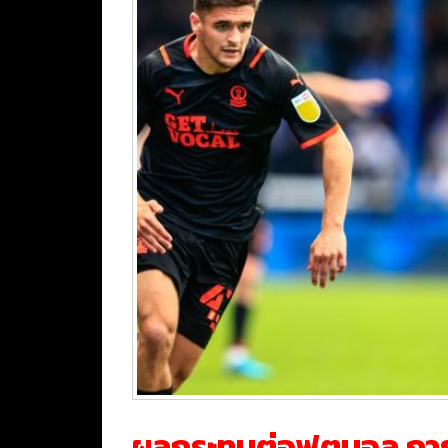
ผลกระทบต่อฟุตบอล การ