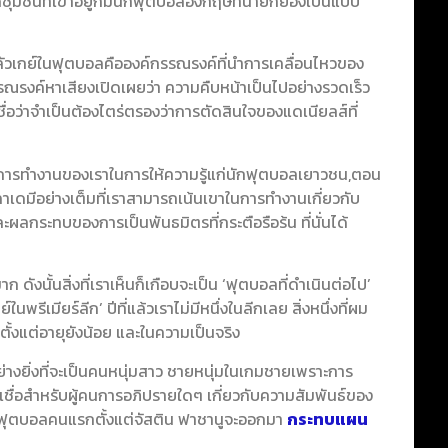
ุดชุมชนที่เขาอยู่ก็มีนักฟุตบอลอังกฤษที่น่ายกย่องเป็นแบบ
ัวเกย์ในฟุตบอลคือองค์กรรณรงค์ที่นำการเคลื่อนไหวของ
รณรงค์หาเสียงเปิดเผยว่า ความคืบหน้าเป็นไปอย่างรวดเร็ว
ว่าจําเป็นต้องไตร่ตรองว่าการตัดสินใจของแดเนียลส์ที่
ะการทำงานของเราในการให้ความรู้แก่นักฟุตบอลเยาวชน,ตอน
าเดมีอย่างเต็มที่
เราสามารถเน้นเขาในการทํางานเกี่ยวกับ
ลกระทบของการเป็นพันธมิตรที่กระตือรือร้น ที่นั่นได้
าก ดังนั้นสิ่งที่เราเห็นก็เกือบจะเป็น ‘ฟุตบอลที่ดำเนินต่อไป’
ในพรีเมียร์ลีก’ ปีที่แล้วเราไม่มีหนึ่งในลีกเลย สิ่งหนึ่งที่ผม
ตั้งแต่อายุยังน้อย และในความเป็นจริง
างยิ่งที่จะเป็นคนหนุ่มสาว ชายหนุ่มในเกมชายเพราะการ
เชื่อสำหรับผู้คนการอภิปรายใดๆ เกี่ยวกับความสัมพันธ์ของ
ักฟุตบอลคนแรกตั้งแต่จัสติน ฟาชานูจะออกมา
กระทบแผน