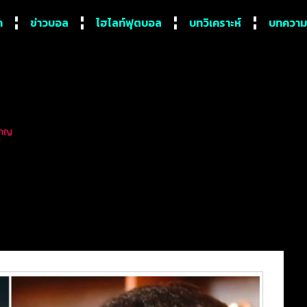
ก
ข่าวบอล
ไฮไลท์ฟุตบอล
บทวิเคราะห์
บทความ
หาญ
 แดเนียลแถลงการณ์อย่าง