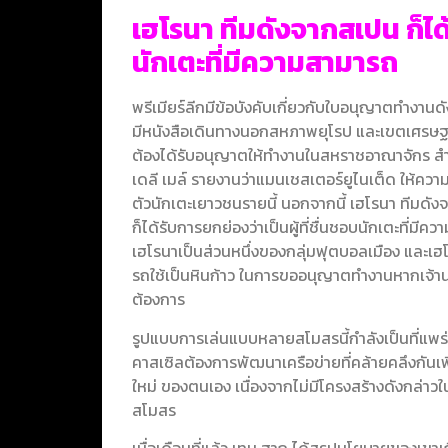
เฮโรนา ทีมดังจากสเปน ก็ได้
นักเตะที่มีความสามารถ
พรีเมียร์ลีกมีข้อบังคับเกี่ยวกับใบอนุญาตทำงานดังนี้
มีหนังสือเดินทางนอกสหภาพยุโรป และเขตเศรษฐ
ต้องได้รับอนุญาตให้ทำงานในสหราชอาณาจักร
สำ
เดลี เมล์ รายงานว่าแมนเชสเตอร์ยูไนเต็ด ให้คว
ตัวนักเตะเยาวชนรายนี้ นอกจากนี้ เฮโรนา ทีมดั
ก็ได้รับการยกย่องว่าเป็นผู้ที่ชื่นชอบนักเตะที่มีค
เฮโรนาเป็นส่วนหนึ่งของกลุ่มฟุตบอลเมือง และเ
รถใช้เป็นหินก้าว ในการขออนุญาตทํางานหากเจ้า
ต้องการ
รูปแบบการเล่นแบบหลายสโมสรนี้กำลังเป็นที่แพร่
คาสเซิลต้องการพัฒนาเครือข่ายที่คล้ายคลึงกันเพ
ใหม่ ของตนเอง เนื่องจากไม่มีโครงสร้างดังกล่าวในต
สโมสร
เมื่อเดือนที่แล้ว เทน ฮาก ได้สรุปนโยบายของเขาเก