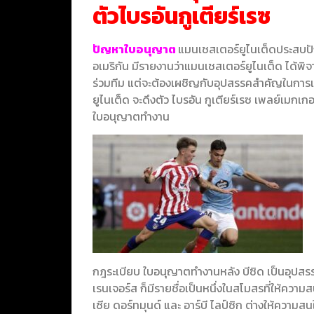
ตัวไบรอันกูเตียร์เรซ
ปัญหาใบอนุญาต
แมนเชสเตอร์ยูไนเต็ดประสบปั
อเมริกัน มีรายงานว่าแมนเชสเตอร์ยูไนเต็ด ได้พิจา
ร่วมทีม แต่จะต้องเผชิญกับอุปสรรคสำคัญในการ
ยูไนเต็ด จะดึงตัว ไบรอัน กูเตียร์เรซ เพลย์เมกเก
ใบอนุญาตทำงาน
กฎระเบียบ ใบอนุญาตทํางานหลัง บีซิด เป็นอุปส
เรนเจอร์ส ก็มีรายชื่อเป็นหนึ่งในสโมสรที่ให้ความส
เซีย ดอร์ทมุนด์ และ อาร์บี ไลป์ซิก ต่างให้ความส