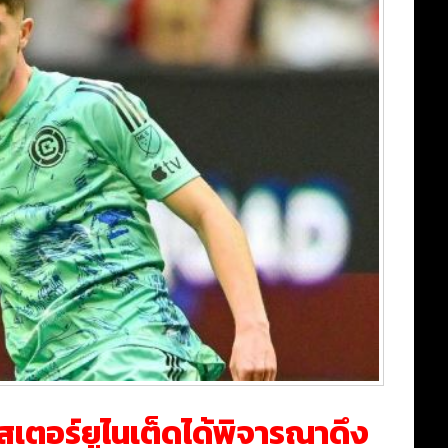
ตอร์ยูไนเต็ดได้พิจารณาดึง