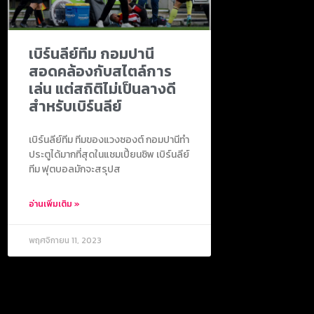
เบิร์นลีย์ทีม กอมปานี
สอดคล้องกับสไตล์การ
เล่น แต่สถิติไม่เป็นลางดี
สำหรับเบิร์นลีย์
เบิร์นลีย์ทีม ทีมของแวงซองต์ กอมปานีทำ
ประตูได้มากที่สุดในแชมเปี้ยนชิพ เบิร์นลีย์
ทีม ฟุตบอลมักจะสรุปส
อ่านเพิ่มเติม »
พฤศจิกายน 11, 2023