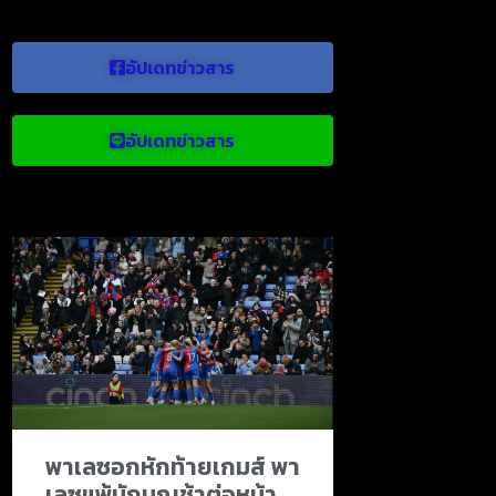
อัปเดทข่าวสาร
อัปเดทข่าวสาร
ข่าวบอลน่าสนใจ
พาเลซอกหักท้ายเกมส์ พา
เลซแพ้นักบุญช้าต่อหน้า