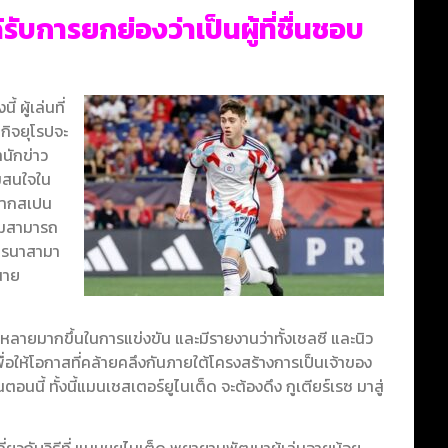
รับการยกย่องว่าเป็นผู้ที่ชื่นชอบ
 ผู้เล่นที่
กิจยุโรปจะ
นักข่าว
ามสนใจใน
งจากสเปน
วามสามารถ
ฮโรนาสามา
นาย
หลายมากขึ้นในการแข่งขัน และมีรายงานว่าทั้งเชลซี และนิว
ื่อให้โอกาสที่คล้ายคลึงกันภายใต้โครงสร้างการเป็นเจ้าของ
อนนี้ ทั้งนี้แมนเชสเตอร์ยูไนเต็ด จะต้องดึง กูเตียร์เรซ มาสู่
ี่ยวกับวิธีที่ แมนฯยูไนเต็ด พยายามพัฒนาผู้เล่นอายุน้อย