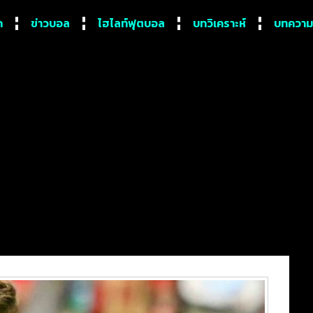
ก
ข่าวบอล
ไฮไลท์ฟุตบอล
บทวิเคราะห์
บทความ
รไล่ล่าเด็กอัจฉริยะ