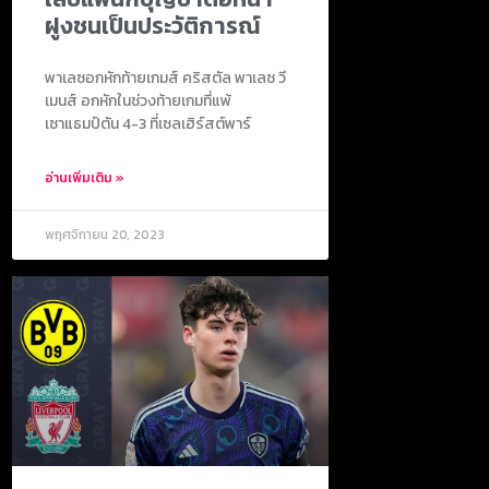
ฝูงชนเป็นประวัติการณ์
พาเลซอกหักท้ายเกมส์ คริสตัล พาเลซ วี
เมนส์ อกหักในช่วงท้ายเกมที่แพ้
เซาแธมป์ตัน 4-3 ที่เซลเฮิร์สต์พาร์
อ่านเพิ่มเติม »
พฤศจิกายน 20, 2023