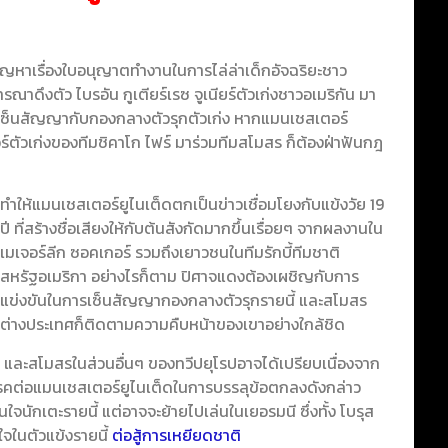
ญหาเรื่องใบอนุญาตทำงานในการไล่ล่าเด็กอัจฉริยะชาว
รณาดึงตัว ไบรอัน กูเตียร์เรซ จูเนียร์ตัวเก่งชาวอเมริกัน มา
เซ็นสัญญากับกองกลางตัวรุกตัวเก่ง
หากแมนเชสเตอร์
อร์ตัวเก่งของทีมชิคาโก ไฟร์ มาร่วมทีมสโมสร ก็ต้องฝ่าฟันกฎ
ทำให้แมนเชสเตอร์ยูไนเต็ดตกเป็นข่าวเชื่อมโยงกับแข้งวัย 19
ปี ที่สร้างชื่อเสียงให้กับต้นสังกัดมากขึ้นเรื่อยๆ จากผลงานใน
เมเจอร์ลีก ซอคเกอร์ รวมถึงเยาวชนในทีมรักบี้ทีมชาติ
สหรัฐอเมริกา อย่างไรก็ตาม ปิศาจแดงต้องเผชิญกับการ
แข่งขันในการเซ็นสัญญากองกลางตัวรุกรายนี้ และสโมสร
ต่างประเทศก็ติดตามความคืบหน้าของเขาอย่างใกล้ชิด
และสโมสรในส่วนอื่นๆ ของทวีปยุโรปอาจได้เปรียบเนื่องจาก
รรคต่อแมนเชสเตอร์ยูไนเต็ดในการบรรลุข้อตกลงดังกล่าว
นใจนักเตะรายนี้ แต่อาจจะย้ายไปเล่นในเยอรมนี ซึ่งทั้ง โบรุส
นใจในตัวแข้งรายนี้
ต่อสู้การเหยียดชาติ