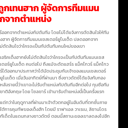
ถูกเทนฮาก ผู้จัดการทีมแมน
อกจากตำแหน่ง
ร์ออกจากตำแหน่งกัปตันทีม โดยไม่ได้แจ้งการตัดสินใจให้ทีม
เต็งฮาก ผู้จัดการทีมแมนเชสเตอร์ยูไนเต็ด ปลดออกจาก
ไม่ตัดสินใจว่าใครจะเป็นกัปตันทีมคนใหม่ของเขา
เอริคเต็งฮากยังไม่ตัดสินใจว่าใครจะเป็นกัปตันทีมแมนเชส
เตอร์ยูไนเต็ด คนต่อไป ถึงแม้จะตัดแฮร์ร แม็คไกวร์
แม็คไกว
ร์ได้ออกมาประกาศว่าได้นัดประชุมกับเจ้าของแมนเชสเตอร์
ยูไนเต็ด เมื่อวันอาทิตย์ที่ผ่านมา ซึ่งชาวดัตช์ได้แจ้งกับกอง
หลังรายนี้ว่าเขาจะไม่รับตำแหน่งกัปตันทีมอีกต่อไป กุนซือทีม
ชาติอังกฤษ โดย โซลชาร์ เข้ามารับตำแหน่งนี้เป็นครั้งแรก
แต่ทว่าในฤดูกาลที่ผ่านมาเจ้าตัวตกอยู่ในอันดับที่ตกชั้นภาย
ใต้การคุมทัพของเต็งฮัก โดยมี ราฟาเอล วาเรเน, ลิซานโดร
็นตัวทีเด็ดในแดนกลางชาวดัตช์ ตอนนี้สถานะของเขาลดลงไปอีก