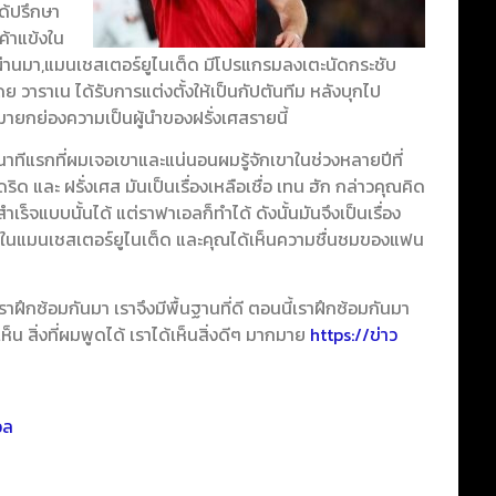
ได้ปรึกษา
้าแข้งใน
ที่ผ่านมา,แมนเชสเตอร์ยูไนเต็ด มีโปรแกรมลงเตะนัดกระชับ
ดย วาราเน ได้รับการแต่งตั้งให้เป็นกัปตันทีม หลังบุกไป
ายกย่องความเป็นผู้นำของฝรั่งเศสรายนี้
วินาทีแรกที่ผมเจอเขาและแน่นอนผมรู้จักเขาในช่วงหลายปีที่
ิด และ ฝรั่งเศส มันเป็นเรื่องเหลือเชื่อ เทน ฮัก กล่าว
คุณคิด
ร็จแบบนั้นได้ แต่ราฟาเอลก็ทำได้ ดังนั้นมันจึงเป็นเรื่อง
คนในแมนเชสเตอร์ยูไนเต็ด และคุณได้เห็นความชื่นชมของแฟน
วเราฝึกซ้อมกันมา เราจึงมีพื้นฐานที่ดี ตอนนี้เราฝึกซ้อมกันมา
็น สิ่งที่ผมพูดได้ เราได้เห็นสิ่งดีๆ มากมาย
https://ข่าว
อล