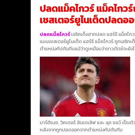
ปลดแม็คไกวร์ แม็คไกวร์
เชสเตอร์ยูไนเต็ดปลดอ
ปลดแม็คไกวร์
เอริคเต็งฮากปลด แฮร์รี แม็คไกว
แมนเชสเตอร์ยูไนเต็ด แฮร์รี แม็คไกวร์ ถูกเอริก
ตำแหน่งกัปตันทีมแม้ว่าดูเหมือนว่าชาวดัตช์จะยัง
มาร์ติเนซ, วิคเตอร์ ลินเดเลิฟ และ ลุค ชอว์ เป
หลังจากถูกปลดออกจากตำแหน่งกัปตันทีม