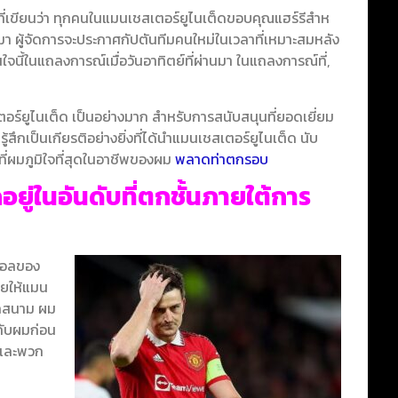
ที่เขียนว่า ทุกคนในแมนเชสเตอร์ยูไนเต็ดขอบคุณแฮร์รีสําห
นมา ผู้จัดการจะประกาศกัปตันทีมคนใหม่ในเวลาที่เหมาะสมหลัง
จนี้ในแถลงการณ์เมื่อวันอาทิตย์ที่ผ่านมา ในแถลงการณ์ที่,
ยูไนเต็ด เป็นอย่างมาก สำหรับการสนับสนุนที่ยอดเยี่ยม
ึกเป็นเกียรติอย่างยิ่งที่ได้นำแมนเชสเตอร์ยูไนเต็ด นับ
าที่ผมภูมิใจที่สุดในอาชีพของผม
พลาดท่าตกรอบ
อยู่ในอันดับที่ตกชั้นภายใต้การ
ตบอลของ
วยให้แมน
อกสนาม ผม
กับผมก่อน
จและพวก