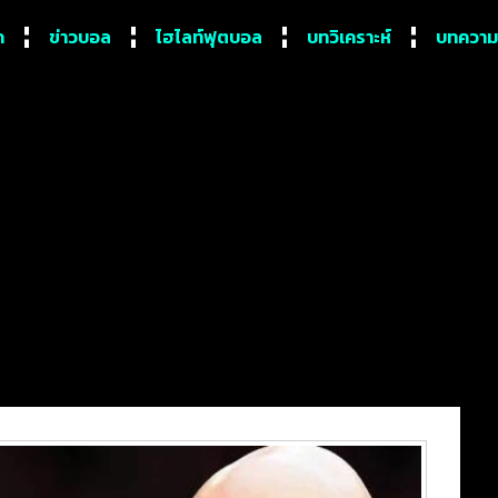
ก
ข่าวบอล
ไฮไลท์ฟุตบอล
บทวิเคราะห์
บทความ
ากตำแหน่งกัปตันทีม