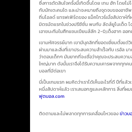
ซึ่งการตัดสินใจครั้งนี้เกิดขึ้นโดย เทน ฮัก โดยไม่
กับนักเตะคนใด และน่าจะหมายถึงจุดจบของอาชีพค
ถิ่นโอลด์ แทรฟเฟิร์ดของ แม็คไกวร์
เมื่อสัปดาห์
มิตรนัดแรกในช่วงปรีซีซั่น พบกับ ลีดส์ยูไนเต็ด โ
เอาชนะทีมในศึกแชมเปียนส์ลีก 2-0,เต็งฮาก ออกม
เขามหัศจรรย์มาก เขามีบุคลิกที่ยอดเยี่ยมตั้งแต่
ผ่านมาและสิ่งที่เขาประสบความสำเร็จกับ เรอัล มาดร
ว่าตอนเด็กๆ มันยากที่จะเชื่อว่าคุณจะประสบความสำเ
ใหญ่มาก ดังนั้นเราจึงได้รับความเคารพจากทุก
บอลที่มีต่อเขา
นี่เป็นเกมแรก ผมคิดว่าเราได้เห็นอะไรที่ดี ปีที่แล้
หนึ่งสัปดาห์แล้ว เราเสนอกฎและหลักการ สิ่งที่ผมเห
ฟุตบอล.com
ติดตามและไม่พลาดทุกการเคลื่อนไหวของ
ข่าวบ