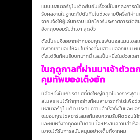
แมนเชสเตอร์ยูไนเต็ดยืนยันเรื่องนี้ในแถลงการณ์
รับผลงานในฐานะกัปตันทีมในช่วงสามปีครึ่งที่ผ่า
จากแจ้งให้ผู้เล่นทราบ
แม็กไกวร์ประกาศการตัดสินใ
อังกฤษยอมรับว่าเขา สุดขั้ว
ดังนั้นผมจึงอยากฝากขอบคุณแฟนบอลแมนเชสเตอร์
ที่พวกเขามอบให้ผมในช่วงที่ผมสวมปลอกแขน ผมรู้ส
ตั้งแต่วันที่ผมรับบทบาทนี้ และเป็นหนึ่งในช่วงเวล
ในฤดูกาลที่ผ่านมาเจ้าตัวตก
คุมทัพของเต็งฮัก
นี่คือหนึ่งในเกียรติยศที่ยิ่งใหญ่ที่สุดในวงการฟุ
สโมสร ผมได้ทำทุกอย่างที่ผมสามารถทำได้เพื่อช่
เชสเตอร์ยูไนเต็ด ประสบความสำเร็จทั้งในและน
จะขอบคุณโซลชาร์เสมอที่มอบความรับผิดชอบให้
และผมหวังว่าทุกคนในตอนนี้จะประสบความสำเร็
เขาจะได้รับการสนับสนุนอย่างเต็มที่จากผม