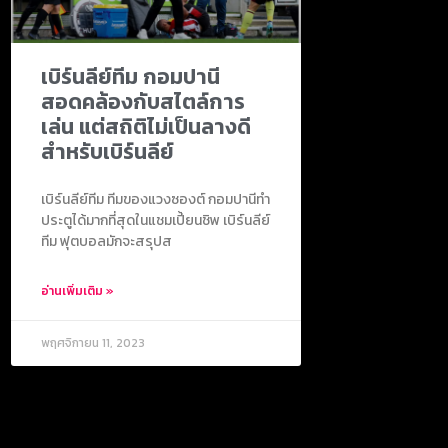
เบิร์นลีย์ทีม กอมปานี
สอดคล้องกับสไตล์การ
เล่น แต่สถิติไม่เป็นลางดี
สำหรับเบิร์นลีย์
เบิร์นลีย์ทีม ทีมของแวงซองต์ กอมปานีทำ
ประตูได้มากที่สุดในแชมเปี้ยนชิพ เบิร์นลีย์
ทีม ฟุตบอลมักจะสรุปส
อ่านเพิ่มเติม »
พฤศจิกายน 11, 2023