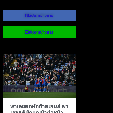
อัปเดทข่าวสาร
อัปเดทข่าวสาร
ข่าวบอลน่าสนใจ
พาเลซอกหักท้ายเกมส์ พา
เลซแพ้นักบุญช้าต่อหน้า