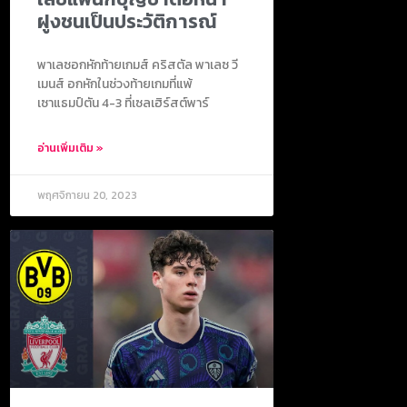
ฝูงชนเป็นประวัติการณ์
พาเลซอกหักท้ายเกมส์ คริสตัล พาเลซ วี
เมนส์ อกหักในช่วงท้ายเกมที่แพ้
เซาแธมป์ตัน 4-3 ที่เซลเฮิร์สต์พาร์
อ่านเพิ่มเติม »
พฤศจิกายน 20, 2023