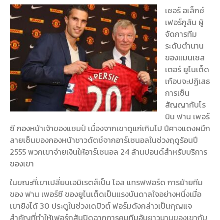
เซอร์ อเล็กซ์
เฟอร์กูสัน ผู้
จัดการทีม
ระดับตำนาน
ของแมนเชส
เตอร์ ยูไนเต็ด
เกือบจะปฏิเสธ
การเซ็น
สัญญากับโร
บิน ฟาน เพอร์
ซี กองหน้าเจ้าของแชมป์ เนื่องจากเขาดูแก่เกินไป ปีศาจแดงผนึก
ลายเซ็นของกองหน้าชาวดัตช์จากอาร์เซนอลในช่วงฤดูร้อนปี
2555 พวกเขาจ่ายเงินให้อาร์เซนอล 24 ล้านปอนด์สำหรับบริการ
ของเขา
ในขณะที่เขาเปลี่ยนเอมิเรตส์เป็น โอล แทรฟฟอร์ด การย้ายทีม
ของ ฟาน เพอร์ซี ของยูไนเต็ดเป็นแรงบันดาลใจอย่างหนึ่งเมื่อ
เขายิงได้ 30 ประตูในช่วงเดบิวต์ ฟอร์มดังกล่าวเป็นกุญแจ
สำคัญที่ทำให้เฟอร์กูสันปิดฉากการคุมทีมอันยาวนานของเขากับ