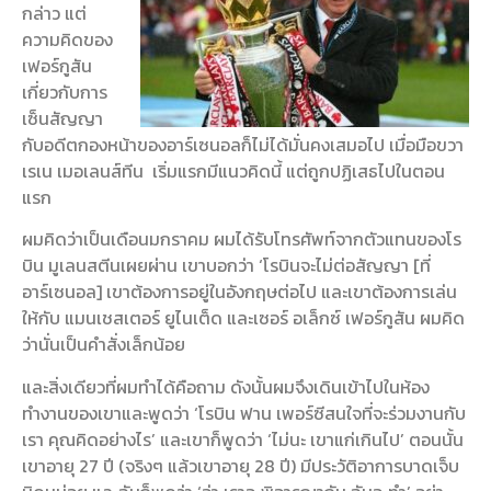
กล่าว แต่
ความคิดของ
เฟอร์กูสัน
เกี่ยวกับการ
เซ็นสัญญา
กับอดีตกองหน้าของอาร์เซนอลก็ไม่ได้มั่นคงเสมอไป เมื่อมือขวา
เรเน เมอเลนส์ทีน เริ่มแรกมีแนวคิดนี้ แต่ถูกปฏิเสธไปในตอน
แรก
ผมคิดว่าเป็นเดือนมกราคม ผมได้รับโทรศัพท์จากตัวแทนของโร
บิน มูเลนสตีนเผยผ่าน เขาบอกว่า ‘โรบินจะไม่ต่อสัญญา [ที่
อาร์เซนอล] เขาต้องการอยู่ในอังกฤษต่อไป และเขาต้องการเล่น
ให้กับ แมนเชสเตอร์ ยูไนเต็ด และเซอร์ อเล็กซ์ เฟอร์กูสัน ผมคิด
ว่านั่นเป็นคำสั่งเล็กน้อย
และสิ่งเดียวที่ผมทำได้คือถาม ดังนั้นผมจึงเดินเข้าไปในห้อง
ทำงานของเขาและพูดว่า ‘โรบิน ฟาน เพอร์ซีสนใจที่จะร่วมงานกับ
เรา คุณคิดอย่างไร’ และเขาก็พูดว่า ‘ไม่นะ เขาแก่เกินไป’ ตอนนั้น
เขาอายุ 27 ปี (จริงๆ แล้วเขาอายุ 28 ปี) มีประวัติอาการบาดเจ็บ