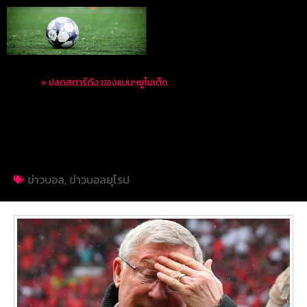
Home
»
ปลดสตาร์ดัง ของแมนฯยูไนเต็ด
ปลดสตาร์ดัง ของแมนฯ
ยูไนเต็ด
ข่าวบอล
,
ข่าวบอลยุโรป