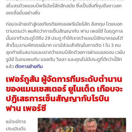
สโมสรด้วยแชมป์พรีเมียร์ลีกอีกสมัย ซึ่งเป็นสิ่งที่กุนซือชาวสก
อตเชื่อมั่นอย่างยิ่ง
ก่อนจะย้ายเข้าสู่หอเกียรติยศของพรีเมียร์ลีก อังกฤษ โดยบอก
ตามตรงว่า ผมคิดว่าการเซ็นสัญญากับ ฟาน เพอร์ซี ในฤดูกาล
นั้นเขาทำประตูได้ถึง 29 ประตู ทำให้เราคว้าแชมป์ลีกมาครองได้
สำเร็จ,เขามหัศจรรย์มาก
เขามีส่วนสำคัญในการติด 1 ใน 3 คน
สุดท้ายในสนามและเขาคว้าแชมป์ลีกด้วยการผ่านบอลของ เวย์น
รูนีย์ ในเกมพบกับ แอสตัน วิลลา และคุณไม่มีประตูที่ดีกว่านี้อีก
แล้ว
ตัดการย้ายทีม
เฟอร์กูสัน ผู้จัดการทีมระดับตำนาน
ของแมนเชสเตอร์ ยูไนเต็ด เกือบจะ
ปฏิเสธการเซ็นสัญญากับโรบิน
ฟาน เพอร์ซี
แม้จะมีการ
ประเมินดัง