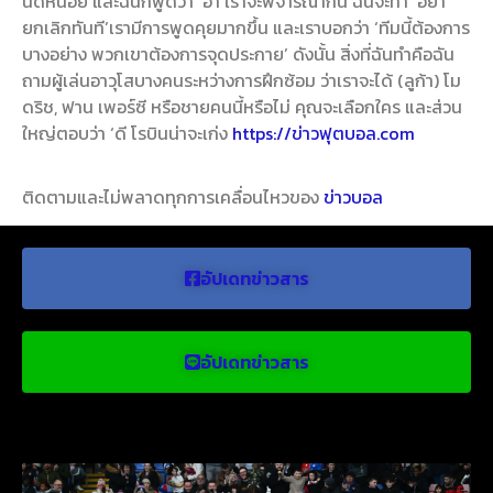
นิดหน่อย และฉันก็พูดว่า ‘อ่า เราจะพิจารณากัน ฉันจะทำ’ อย่า
ยกเลิกทันที’เรามีการพูดคุยมากขึ้น และเราบอกว่า ‘ทีมนี้ต้องการ
บางอย่าง พวกเขาต้องการจุดประกาย’ ดังนั้น สิ่งที่ฉันทำคือฉัน
ถามผู้เล่นอาวุโสบางคนระหว่างการฝึกซ้อม ว่าเราจะได้ (ลูก้า) โม
ดริช, ฟาน เพอร์ซี หรือชายคนนี้หรือไม่ คุณจะเลือกใคร และส่วน
ใหญ่ตอบว่า ‘ดี โรบินน่าจะเก่ง
https://ข่าวฟุตบอล.com
ติดตามและไม่พลาดทุกการเคลื่อนไหวของ
ข่าวบอล
อัปเดทข่าวสาร
อัปเดทข่าวสาร
ข่าวบอลน่าสนใจ