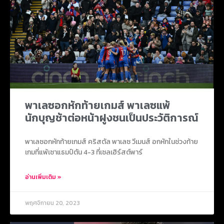
พาเลซอกหักท้ายเกมส์ พาเลซแพ้
นักบุญช้าต่อหน้าฝูงชนเป็นประวัติการณ์
พาเลซอกหักท้ายเกมส์ คริสตัล พาเลซ วีเมนส์ อกหักในช่วงท้าย
เกมที่แพ้เซาแธมป์ตัน 4-3 ที่เซลเฮิร์สต์พาร์
อ่านเพิ่มเติม »
พฤศจิกายน 20, 2023