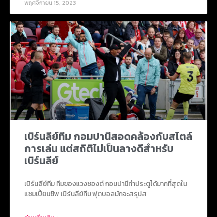
พฤศจิกายน 15, 2023
เบิร์นลีย์ทีม กอมปานีสอดคล้องกับสไตล์
การเล่น แต่สถิติไม่เป็นลางดีสำหรับ
เบิร์นลีย์
เบิร์นลีย์ทีม ทีมของแวงซองต์ กอมปานีทำประตูได้มากที่สุดใน
แชมเปี้ยนชิพ เบิร์นลีย์ทีม ฟุตบอลมักจะสรุปส