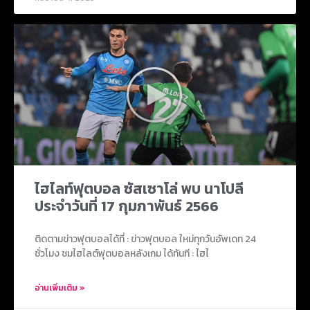
ไฮไลท์ฟุตบอล ซัสเซาโล่ พบ นาโปลี
ประจำวันที่ 17 กุมภาพันธ์ 2566
ติดตามข่าวฟุตบอลได้ที่ : ข่าวฟุตบอล ใหม่ทุกวันอัพเดท 24
ชั่วโมง ชมไฮไลต์ฟุตบอลหลังเกม ได้ทันที : ไฮไ
อ่านเพิ่มเติม »