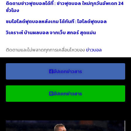
ติดตามข่าวฟุตบอลได้ที่ :
ข่าวฟุตบอล
ใหม่ทุกวันอัพเดท 24
ชั่วโมง
ชมไฮไลต์ฟุตบอลหลังเกม ได้ทันที :
ไฮไลต์ฟุตบอล
วิเคราะห์ บ้านผลบอล จากเว็บ สกอร์ สุดแม่น
ติดตามและไม่พลาดทุกการเคลื่อนไหวของ
ข่าวบอล
อัปเดทข่าวสาร
อัปเดทข่าวสาร
ข่าวบอลน่าสนใจ