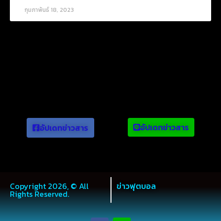
กุมภาพันธ์ 18, 2023
ข่าวยอดนิยม
อัปเดทข่าวสาร
อัปเดทข่าวสาร
Copyright 2026, © All
ข่าวฟุตบอล
Rights Reserved.