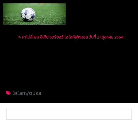
Home
»
นาโปลี่ พบ ลีเกีย วอร์ซอว์ ไฮไลท์ฟุตบอล วันที่ 21 ตุลาคม 2564
นาโปลี่ พบ ลีเกีย วอร์ซอ
ว์ ไฮไลท์ฟุตบอล วันที่ 21
ตุลาคม 2564
ไฮไลท์ฟุตบอล