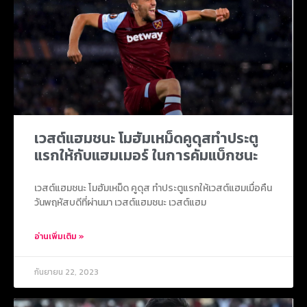
เวสต์แฮมชนะ โมฮัมเหม็ดคูดุสทําประตู
แรกให้กับแฮมเมอร์ ในการคัมแบ็กชนะ
เวสต์แฮมชนะ โมฮัมเหม็ด คูดุส ทําประตูแรกให้เวสต์แฮมเมื่อคืน
วันพฤหัสบดีที่ผ่านมา เวสต์แฮมชนะ เวสต์แฮม
อ่านเพิ่มเติม »
กันยายน 22, 2023