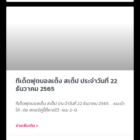
ทีเด็ดฟุตบอลเต็ง สเต็ป ประจำวันที่ 22
ธันวาคม 2565
ทีเด็ดฟุตบอลเต็ง สเต็ป ประจำวันที่ 22 ธันวาคม 2565 . . แนะนำ
ให้ : ต่อ สกอร์คู่นี้ที่คาดไว้ : ชนะ 2-0
อ่านเพิ่มเติม »