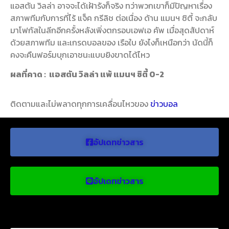
แอสตัน วิลล่า อาจจะได้เฝ้ารังก็จริง ทว่าพวกเขาก็มีปัญหาเรื่อง
สภาพทีมกับการที่ไร้ แจ็ค กรีลิช ต่อเนื่อง ด้าน แมนฯ ซิตี้ จะกลับ
มาโฟกัสในลีกอีกครั้งหลังเพิ่งตกรอบเอฟเอ คัพ เมื่อสุดสัปดาห์
ด้วยสภาพทีม และเกรดบอลของ เรือใบ ยังไงก็เหนือกว่า นัดนี้ก็
คงจะคืนฟอร์มบุกเอาชนะแบบยิงขาดได้ไหว
ผลที่คาด : แอสตัน วิลล่า แพ้ แมนฯ ซิตี้ 0-2
ติดตามและไม่พลาดทุกการเคลื่อนไหวของ
ข่าวบอล
อัปเดทข่าวสาร
อัปเดทข่าวสาร
ข่าวบอลน่าสนใจ