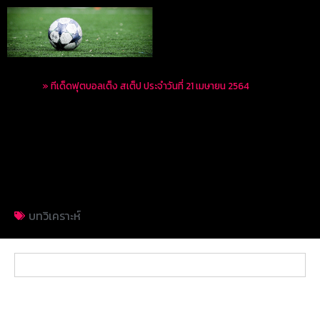
Home
»
ทีเด็ดฟุตบอลเต็ง สเต็ป ประจำวันที่ 21 เมษายน 2564
ทีเด็ดฟุตบอลเต็ง สเต็ป
ประจำวันที่ 21 เมษายน
2564
บทวิเคราะห์