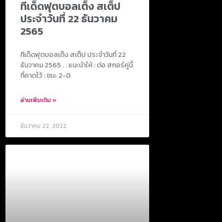
ทีเด็ดฟุตบอลเต็ง สเต็ป
ประจำวันที่ 22 ธันวาคม
2565
ทีเด็ดฟุตบอลเต็ง สเต็ป ประจำวันที่ 22
ธันวาคม 2565 . . แนะนำให้ : ต่อ สกอร์คู่นี้
ที่คาดไว้ : ชนะ 2-0
อ่านเพิ่มเติม »
ธันวาคม 22, 2022