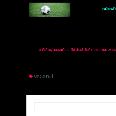
หน้าหลั
Home
»
ทีเด็ดฟุตบอลเต็ง สเต็ป ประจำวันที่ 08 เมษายน 2564
ทีเด็ดฟุตบอลเต็ง สเ
บทวิเคราะห์