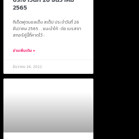
2565
ทีเด็ดฟุตบอลเต็ง สเต็ป ประจำวันที่ 26
ธันวาคม 2565 . . แนะนำให้ : ต่อ เบรสชา
สกอร์คู่นี้ที่คาดไว้ :
อ่านเพิ่มเติม »
ธันวาคม 26, 2022