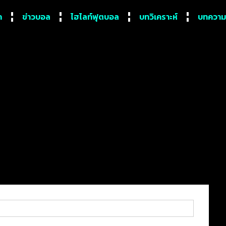
ก
ข่าวบอล
ไฮไลท์ฟุตบอล
บทวิเคราะห์
บทความ
ต็ป ประจำวันที่ 08 เมษายน