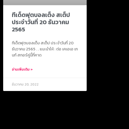
ทีเด็ดฟุตบอลเต็ง สเต็ป
ประจำวันที่ 20 ธันวาคม
2565
ทีเด็ดฟุตบอลเต็ง สเต็ป ประจำวันที่ 20
ธันวาคม 2565 . . แนะนำให้ : ต่อ เคเอเอ เก
นท์ สกอร์คู่นี้ที่คาด
อ่านเพิ่มเติม »
ธันวาคม 20, 2022